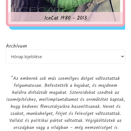
IceCat 1980 - 2013
Archívum
"Az emberek sok más személyes dolgot változtattak
folyamatosan. Befestették a hajukat, és majdnem
halálra diétázták magukat. Szteroidokat szedtek az
izomépítéshez, mellimplantátumot és orrműtétet kaptak,
hogy kedvenc filmsztárjaikra hasonlítsanak. Nevet és
szakot, munkahelyet, férjet és feleséget változtattak.
Vallást és politikai pártot váltottak. Végigköltöztek az
országban vagy a világban – még nemzetiséget is