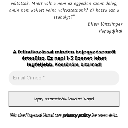
váltottak. Miért volt a nem az egyetlen szent dolog,
amin nem kellett volna változtatnunk? Ki hozta ezt a
szabályt?"
Ellen Wittlinger
Papagájhal
A feliratkozással minden bejegyzésemről
értesülsz. Ez napi 1-3 üzenet lehet
legfeljebb.
Köszönöm, bizalmad!
We don’t spam! Read our
privacy policy
for more info.