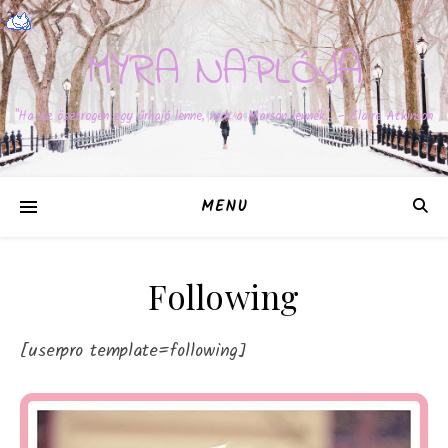
MYRA NAPLÓJA
"Ha az ösztrogén egy űrhajó lenne, már a Marson lennék." – Claire Atkinson
MENU
Following
[userpro template=following]