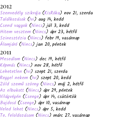
2012
Szenvedély szikrája
(
KisRóka
) nov 21, szerda
Találkozások
(
Ivi
) aug 14, kedd
Csend vagyok
(
Nincs
) júl 3, kedd
Hitem vesztem
(
Nincs
) ápr 23, hétfő
Szinesztézia
(
Nincs
) febr 19, vasárnap
Álomjáró
(
Nincs
) jan 20, péntek
2011
Meseálom
(
Nincs
) dec 19, hétfő
Képmás
(
Nincs
) nov 28, hétfő
Lehetetlen
(
Ivi
) szept 21, szerda
Reggel nekem
(
Ivi
) szept 20, kedd
Zöld szemű szörny
(
Nincs
) máj 2, hétfő
Az elbukott
(
Nincs
) ápr 29, péntek
Világvégén
(
Csenge
) ápr 14, csütörtök
Bujdosó
(
Csenge
) ápr 10, vasárnap
Veled lehet
(
Nincs
) ápr 5, kedd
Te, feloldozásom
(
Nincs
) márc 27, vasárnap