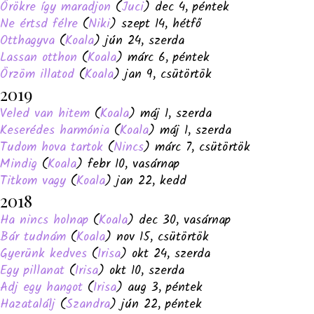
Örökre így maradjon
(
Juci
) dec 4, péntek
Ne értsd félre
(
Niki
) szept 14, hétfő
Otthagyva
(
Koala
) jún 24, szerda
Lassan otthon
(
Koala
) márc 6, péntek
Örzöm illatod
(
Koala
) jan 9, csütörtök
2019
Veled van hitem
(
Koala
) máj 1, szerda
Keserédes harmónia
(
Koala
) máj 1, szerda
Tudom hova tartok
(
Nincs
) márc 7, csütörtök
Mindig
(
Koala
) febr 10, vasárnap
Titkom vagy
(
Koala
) jan 22, kedd
2018
Ha nincs holnap
(
Koala
) dec 30, vasárnap
Bár tudnám
(
Koala
) nov 15, csütörtök
Gyerünk kedves
(
Irisa
) okt 24, szerda
Egy pillanat
(
Irisa
) okt 10, szerda
Adj egy hangot
(
Irisa
) aug 3, péntek
Hazatalálj
(
Szandra
) jún 22, péntek