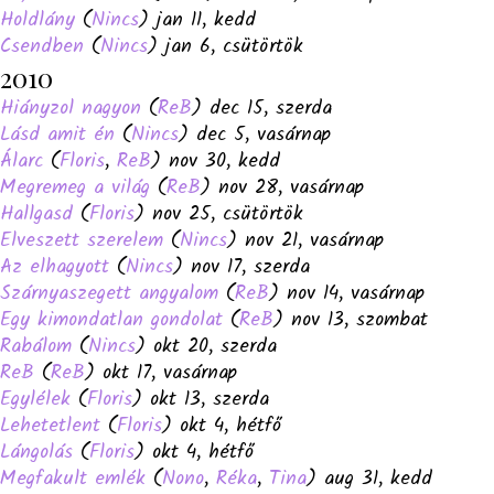
Holdlány
(
Nincs
) jan 11, kedd
Csendben
(
Nincs
) jan 6, csütörtök
2010
Hiányzol nagyon
(
ReB
) dec 15, szerda
Lásd amit én
(
Nincs
) dec 5, vasárnap
Álarc
(
Floris
,
ReB
) nov 30, kedd
Megremeg a világ
(
ReB
) nov 28, vasárnap
Hallgasd
(
Floris
) nov 25, csütörtök
Elveszett szerelem
(
Nincs
) nov 21, vasárnap
Az elhagyott
(
Nincs
) nov 17, szerda
Szárnyaszegett angyalom
(
ReB
) nov 14, vasárnap
Egy kimondatlan gondolat
(
ReB
) nov 13, szombat
Rabálom
(
Nincs
) okt 20, szerda
ReB
(
ReB
) okt 17, vasárnap
Egylélek
(
Floris
) okt 13, szerda
Lehetetlent
(
Floris
) okt 4, hétfő
Lángolás
(
Floris
) okt 4, hétfő
Megfakult emlék
(
Nono
,
Réka
,
Tina
) aug 31, kedd