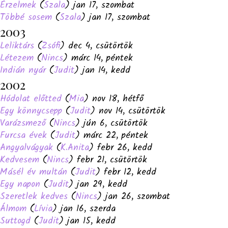
Érzelmek
(
Szala
) jan 17, szombat
Többé sosem
(
Szala
) jan 17, szombat
2003
Leliktárs
(
Zsófi
) dec 4, csütörtök
Létezem
(
Nincs
) márc 14, péntek
Indián nyár
(
Judit
) jan 14, kedd
2002
Hódolat előtted
(
Mia
) nov 18, hétfő
Egy könnycsepp
(
Judit
) nov 14, csütörtök
Varázsmező
(
Nincs
) jún 6, csütörtök
Furcsa évek
(
Judit
) márc 22, péntek
Angyalvágyak
(
K.Anita
) febr 26, kedd
Kedvesem
(
Nincs
) febr 21, csütörtök
Másél év multán
(
Judit
) febr 12, kedd
Egy napon
(
Judit
) jan 29, kedd
Szeretlek kedves
(
Nincs
) jan 26, szombat
Álmom
(
Lívia
) jan 16, szerda
Suttogd
(
Judit
) jan 15, kedd