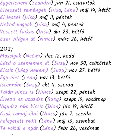
Egyetlenem
(
Szandra
) jún 21, csütörtök
Elveszett remények
(
Irisa
,
Léna
) máj 14, hétfő
Ki leszel
(
Irisa
) máj 11, péntek
Neked vagyok
(
Irisa
) máj 4, péntek
Veszett farkas
(
Irisa
) ápr 23, hétfő
Ezer világon át
(
Nincs
) márc 26, hétfő
2017
Mosolyok
(
Noémi
) dec 12, kedd
Lásd a szememen át
(
Suzy
) nov 30, csütörtök
Kicsit (Légy nekem)
(
Suzy
) nov 27, hétfő
Egy élet
(
Léna
) nov 13, hétfő
Istennőm
(
Suzy
) okt 4, szerda
Talán nincs is
(
Nincs
) szept 22, péntek
Élvezd az utazást
(
Suzy
) szept 10, vasárnap
Vigyázz rám kicsit
(
Dina
) jún 19, hétfő
Csak tanulj élni
(
Nincs
) jún 7, szerda
Felégetett múlt
(
Léna
) máj 13, szombat
Te voltál a nyár
(
Léna
) febr 26, vasárnap