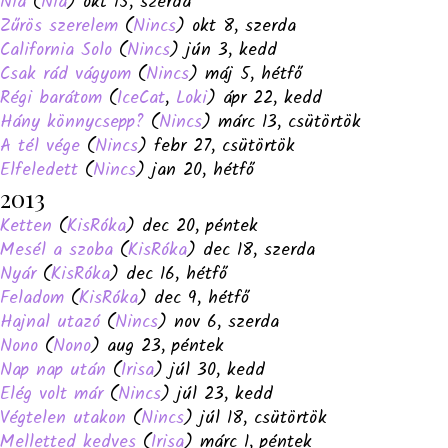
Nia
(
Nia
) okt 15, szerda
Zűrös szerelem
(
Nincs
) okt 8, szerda
California Solo
(
Nincs
) jún 3, kedd
Csak rád vágyom
(
Nincs
) máj 5, hétfő
Régi barátom
(
IceCat
,
Loki
) ápr 22, kedd
Hány könnycsepp?
(
Nincs
) márc 13, csütörtök
A tél vége
(
Nincs
) febr 27, csütörtök
Elfeledett
(
Nincs
) jan 20, hétfő
2013
Ketten
(
KisRóka
) dec 20, péntek
Mesél a szoba
(
KisRóka
) dec 18, szerda
Nyár
(
KisRóka
) dec 16, hétfő
Feladom
(
KisRóka
) dec 9, hétfő
Hajnal utazó
(
Nincs
) nov 6, szerda
Nono
(
Nono
) aug 23, péntek
Nap nap után
(
Irisa
) júl 30, kedd
Elég volt már
(
Nincs
) júl 23, kedd
Végtelen utakon
(
Nincs
) júl 18, csütörtök
Melletted kedves
(
Irisa
) márc 1, péntek