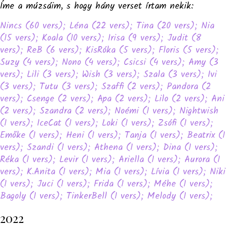
Íme a múzsáim, s hogy hány verset írtam nekik:
Nincs (60 vers);
Léna (22 vers);
Tina (20 vers);
Nia
(15 vers);
Koala (10 vers);
Irisa (9 vers);
Judit (8
vers);
ReB (6 vers);
KisRóka (5 vers);
Floris (5 vers);
Suzy (4 vers);
Nono (4 vers);
Csicsi (4 vers);
Amy (3
vers);
Lili (3 vers);
Wish (3 vers);
Szala (3 vers);
Ivi
(3 vers);
Tutu (3 vers);
Szaffi (2 vers);
Pandora (2
vers);
Csenge (2 vers);
Apa (2 vers);
Lilo (2 vers);
Ani
(2 vers);
Szandra (2 vers);
Noémi (1 vers);
Nightwish
(1 vers);
IceCat (1 vers);
Loki (1 vers);
Zsófi (1 vers);
Emőke (1 vers);
Heni (1 vers);
Tanja (1 vers);
Beatrix (1
vers);
Szandi (1 vers);
Athena (1 vers);
Dina (1 vers);
Réka (1 vers);
Levir (1 vers);
Ariella (1 vers);
Aurora (1
vers);
K.Anita (1 vers);
Mia (1 vers);
Lívia (1 vers);
Niki
(1 vers);
Juci (1 vers);
Frida (1 vers);
Méhe (1 vers);
Bagoly (1 vers);
TinkerBell (1 vers);
Melody (1 vers);
2022