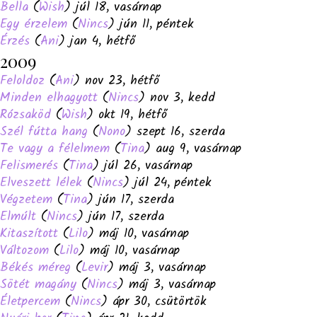
Bella
(
Wish
) júl 18, vasárnap
Egy érzelem
(
Nincs
) jún 11, péntek
Érzés
(
Ani
) jan 4, hétfő
2009
Feloldoz
(
Ani
) nov 23, hétfő
Minden elhagyott
(
Nincs
) nov 3, kedd
Rózsaköd
(
Wish
) okt 19, hétfő
Szél fútta hang
(
Nono
) szept 16, szerda
Te vagy a félelmem
(
Tina
) aug 9, vasárnap
Felismerés
(
Tina
) júl 26, vasárnap
Elveszett lélek
(
Nincs
) júl 24, péntek
Végzetem
(
Tina
) jún 17, szerda
Elmúlt
(
Nincs
) jún 17, szerda
Kitaszított
(
Lilo
) máj 10, vasárnap
Változom
(
Lilo
) máj 10, vasárnap
Békés méreg
(
Levir
) máj 3, vasárnap
Sötét magány
(
Nincs
) máj 3, vasárnap
Életpercem
(
Nincs
) ápr 30, csütörtök