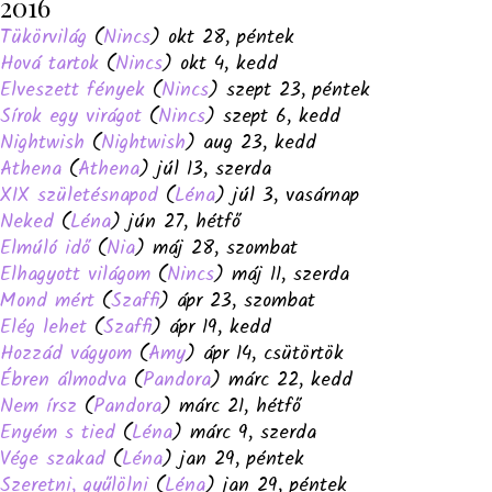
2016
Tükörvilág
(
Nincs
) okt 28, péntek
Hová tartok
(
Nincs
) okt 4, kedd
Elveszett fények
(
Nincs
) szept 23, péntek
Sírok egy virágot
(
Nincs
) szept 6, kedd
Nightwish
(
Nightwish
) aug 23, kedd
Athena
(
Athena
) júl 13, szerda
XIX születésnapod
(
Léna
) júl 3, vasárnap
Neked
(
Léna
) jún 27, hétfő
Elmúló idő
(
Nia
) máj 28, szombat
Elhagyott világom
(
Nincs
) máj 11, szerda
Mond mért
(
Szaffi
) ápr 23, szombat
Elég lehet
(
Szaffi
) ápr 19, kedd
Hozzád vágyom
(
Amy
) ápr 14, csütörtök
Ébren álmodva
(
Pandora
) márc 22, kedd
Nem írsz
(
Pandora
) márc 21, hétfő
Enyém s tied
(
Léna
) márc 9, szerda
Vége szakad
(
Léna
) jan 29, péntek
Szeretni, gyűlölni
(
Léna
) jan 29, péntek