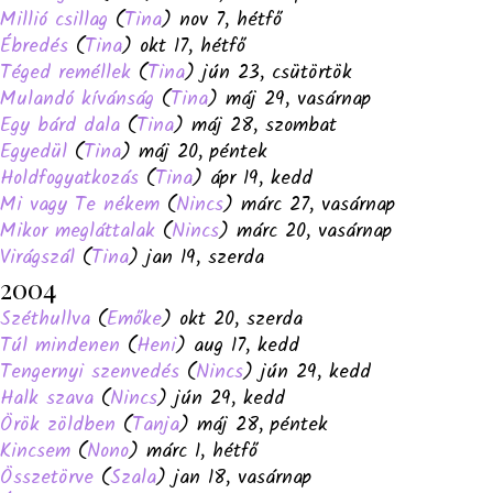
Millió csillag
(
Tina
) nov 7, hétfő
Ébredés
(
Tina
) okt 17, hétfő
Téged reméllek
(
Tina
) jún 23, csütörtök
Mulandó kívánság
(
Tina
) máj 29, vasárnap
Egy bárd dala
(
Tina
) máj 28, szombat
Egyedül
(
Tina
) máj 20, péntek
Holdfogyatkozás
(
Tina
) ápr 19, kedd
Mi vagy Te nékem
(
Nincs
) márc 27, vasárnap
Mikor megláttalak
(
Nincs
) márc 20, vasárnap
Virágszál
(
Tina
) jan 19, szerda
2004
Széthullva
(
Emőke
) okt 20, szerda
Túl mindenen
(
Heni
) aug 17, kedd
Tengernyi szenvedés
(
Nincs
) jún 29, kedd
Halk szava
(
Nincs
) jún 29, kedd
Örök zöldben
(
Tanja
) máj 28, péntek
Kincsem
(
Nono
) márc 1, hétfő
Összetörve
(
Szala
) jan 18, vasárnap