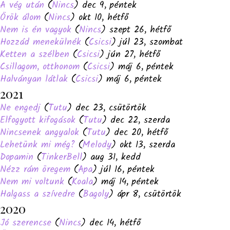
A vég után
(
Nincs
) dec 9, péntek
Örök álom
(
Nincs
) okt 10, hétfő
Nem is én vagyok
(
Nincs
) szept 26, hétfő
Hozzád menekülnék
(
Csicsi
) júl 23, szombat
Ketten a szélben
(
Csicsi
) jún 27, hétfő
Csillagom, otthonom
(
Csicsi
) máj 6, péntek
Halványan látlak
(
Csicsi
) máj 6, péntek
2021
Ne engedj
(
Tutu
) dec 23, csütörtök
Elfogyott kifogások
(
Tutu
) dec 22, szerda
Nincsenek angyalok
(
Tutu
) dec 20, hétfő
Lehetünk mi még?
(
Melody
) okt 13, szerda
Dopamin
(
TinkerBell
) aug 31, kedd
Nézz rám öregem
(
Apa
) júl 16, péntek
Nem mi voltunk
(
Koala
) máj 14, péntek
Halgass a szívedre
(
Bagoly
) ápr 8, csütörtök
2020
Jó szerencse
(
Nincs
) dec 14, hétfő