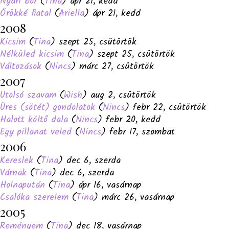
Nyári bor
(
Tina
) ápr 21, kedd
Örökké fiatal
(
Ariella
) ápr 21, kedd
2008
Kicsim
(
Tina
) szept 25, csütörtök
Nélküled kicsim
(
Tina
) szept 25, csütörtök
Változások
(
Nincs
) márc 27, csütörtök
2007
Utolsó szavam
(
Wish
) aug 2, csütörtök
Üres (sötét) gondolatok
(
Nincs
) febr 22, csütörtök
Halott költő dala
(
Nincs
) febr 20, kedd
Egy pillanat veled
(
Nincs
) febr 17, szombat
2006
Kereslek
(
Tina
) dec 6, szerda
Várnak
(
Tina
) dec 6, szerda
Holnapután
(
Tina
) ápr 16, vasárnap
Csalóka szerelem
(
Tina
) márc 26, vasárnap
2005
Reményem
(
Tina
) dec 18, vasárnap