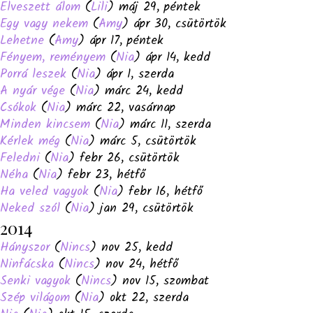
Elveszett álom
(
Lili
) máj 29, péntek
Egy vagy nekem
(
Amy
) ápr 30, csütörtök
Lehetne
(
Amy
) ápr 17, péntek
Fényem, reményem
(
Nia
) ápr 14, kedd
Porrá leszek
(
Nia
) ápr 1, szerda
A nyár vége
(
Nia
) márc 24, kedd
Csókok
(
Nia
) márc 22, vasárnap
Minden kincsem
(
Nia
) márc 11, szerda
Kérlek még
(
Nia
) márc 5, csütörtök
Feledni
(
Nia
) febr 26, csütörtök
Néha
(
Nia
) febr 23, hétfő
Ha veled vagyok
(
Nia
) febr 16, hétfő
Neked szól
(
Nia
) jan 29, csütörtök
2014
Hányszor
(
Nincs
) nov 25, kedd
Ninfácska
(
Nincs
) nov 24, hétfő
Senki vagyok
(
Nincs
) nov 15, szombat
Szép világom
(
Nia
) okt 22, szerda