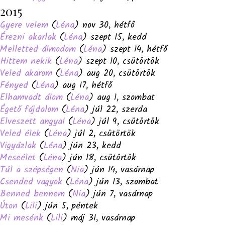
2015
Gyere velem
(
Léna
) nov 30, hétfő
Érezni akarlak
(
Léna
) szept 15, kedd
Melletted álmodom
(
Léna
) szept 14, hétfő
Hittem nekik
(
Léna
) szept 10, csütörtök
Veled akarom
(
Léna
) aug 20, csütörtök
Fényed
(
Léna
) aug 17, hétfő
Elhamvadt álom
(
Léna
) aug 1, szombat
Égető fájdalom
(
Léna
) júl 22, szerda
Elveszett angyal
(
Léna
) júl 9, csütörtök
Veled élek
(
Léna
) júl 2, csütörtök
Vigyázlak
(
Léna
) jún 23, kedd
Meseélet
(
Léna
) jún 18, csütörtök
Túl a szépségen
(
Nia
) jún 14, vasárnap
Csended vagyok
(
Léna
) jún 13, szombat
Benned bennem
(
Nia
) jún 7, vasárnap
Úton
(
Lili
) jún 5, péntek
Mi mesénk
(
Lili
) máj 31, vasárnap