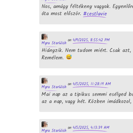
Nos, amúgy féltékeny vagyok. Egyenlőr
óta most először.
#
cestlavie
4/9/2025, 8:55:42 PM
on
Myra StarWish
Hiányzik. Nem tudom miért. Csak azt,
Remélem.
4/5/2025, 11:28:19 AM
on
Myra StarWish
Mai nap az a tipikus semmi esélyed bár
az a nap, vagy hét. Közben imádkozol, 
4/5/2025, 4:13:39 AM
on
Myra StarWish