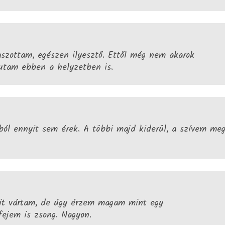
szottam, egészen ilyesztő. Ettől még nem akarok
 utam ebben a helyzetben is.
ából ennyit sem érek. A többi majd kiderül, a szívem me
it vártam, de úgy érzem magam mint egy
fejem is zsong. Nagyon.