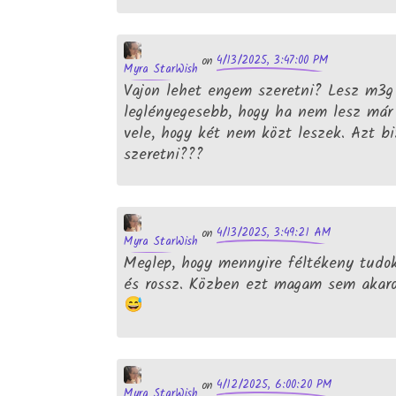
4/13/2025, 3:47:00 PM
on
Myra StarWish
Vajon lehet engem szeretni? Lesz m3g
leglényegesebb, hogy ha nem lesz már 
vele, hogy két nem közt leszek. Azt b
szeretni???
4/13/2025, 3:49:21 AM
on
Myra StarWish
Meglep, hogy mennyire féltékeny tudok 
és rossz. Közben ezt magam sem akarom
4/12/2025, 6:00:20 PM
on
Myra StarWish