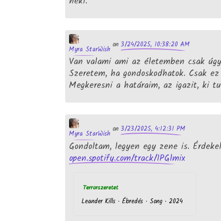
neki.
3/24/2025, 10:38:20 AM
on
Myra StarWish
Van valami ami az életemben csak úgy 
Szeretem, ha gondoskodhatok. Csak ez 
Megkeresni a határaim, az igazit, ki tu
3/23/2025, 4:12:31 PM
on
Myra StarWish
Gondoltam, legyen egy zene is. Érdeke
open.spotify.com/track/1PGlmix
Terrorszeretet
Leander Kills · Ébredés · Song · 2024