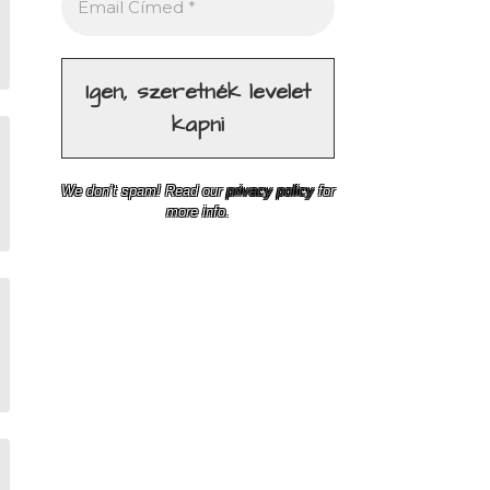
We don’t spam! Read our
privacy policy
for
more info.