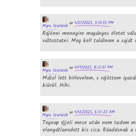
4/27/2025, 3:10:33 PM
on
Myra StarWish
Rájönni mennyire magányos életet vála
változtatni. Meg kell találnom a saját
4/19/2025, 8:15:37 PM
on
Myra StarWish
Mátol lett hírlevelem, s rájöttem igaz
kiürül. Hihi.
4/16/2025, 6:31:25 AM
on
Myra StarWish
Tegnap éjjeli mese után nem tudom m
elanyátlanodott kis cica. Ráadásnak a 