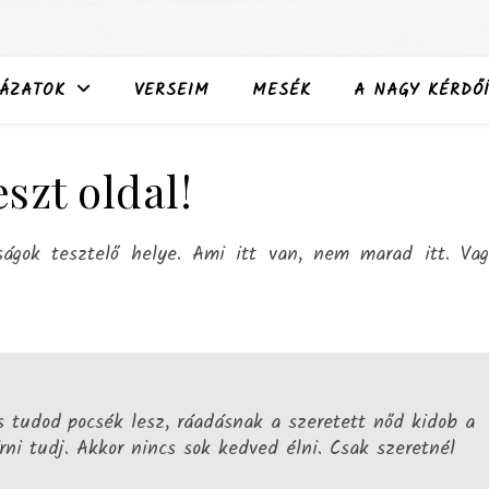
ÁZATOK
VERSEIM
MESÉK
A NAGY KÉRDŐÍ
eszt oldal!
ságok tesztelő helye. Ami itt van, nem marad itt. Va
 tudod pocsék lesz, ráadásnak a szeretett nőd kidob a
írni tudj. Akkor nincs sok kedved élni. Csak szeretnél