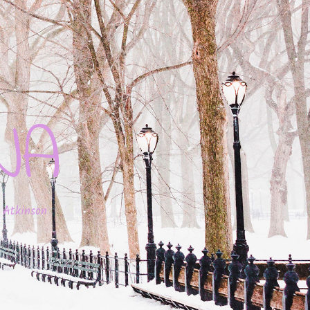
JA
 Atkinson