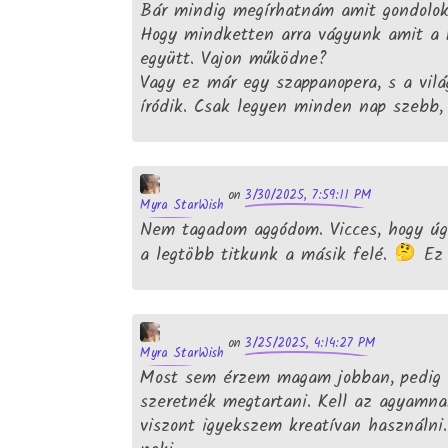
Bár mindig megírhatnám amit gondolok
Hogy mindketten arra vágyunk amit a
együtt. Vajon működne?
Vagy ez már egy szappanopera, s a vil
íródik. Csak legyen minden nap szebb, 
3/30/2025, 7:59:11 PM
on
Myra StarWish
Nem tagadom aggódom. Vicces, hogy úg
a legtöbb titkunk a másik felé.
Ez 
3/25/2025, 4:14:27 PM
on
Myra StarWish
Most sem érzem magam jobban, pedig 
szeretnék megtartani. Kell az agyamnak
viszont igyekszem kreatívan használni.