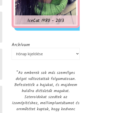
IceCat 1980 - 2013
Archívum
g
"Az emberek sok más személyes
dolgot változtattak folyamatosan.
Befestették a hajukat, és majdnem
halálra diétázták magukat.
Szteroidokat szedtek az
izomépítéshez, mellimplantátumot és
orrműtétet kaptak, hogy kedvenc