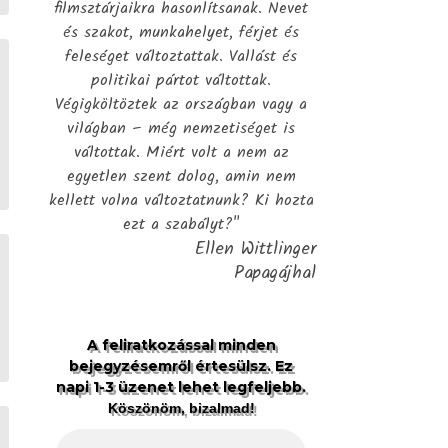
filmsztárjaikra hasonlítsanak. Nevet
és szakot, munkahelyet, férjet és
feleséget változtattak. Vallást és
politikai pártot váltottak.
Végigköltöztek az országban vagy a
világban – még nemzetiséget is
váltottak. Miért volt a nem az
egyetlen szent dolog, amin nem
kellett volna változtatnunk? Ki hozta
ezt a szabályt?"
Ellen Wittlinger
Papagájhal
A feliratkozással minden
bejegyzésemről értesülsz. Ez
napi 1-3 üzenet lehet legfeljebb.
Köszönöm, bizalmad!