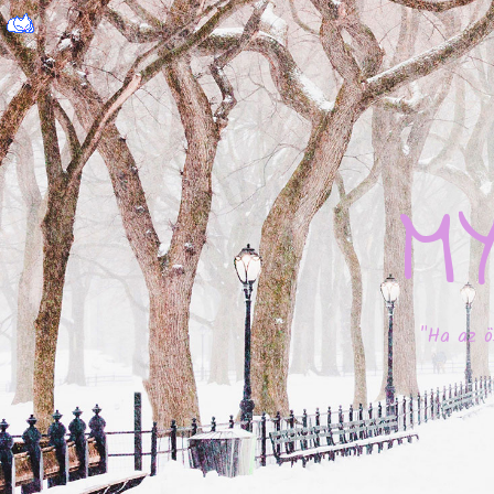
M
"Ha az ö