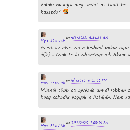
Valaki mondja meg, miért az tanít be,
kasszás?
4/2/2025, 6:54:29 AM
on
Myra StarWish
Azért az elveszei a kedved mikor rájö
ő(k)... Csak te kezdeményezel. Akkor 
4/1/2025, 6:53:50 PM
on
Myra StarWish
Minnél több az apróság annál jobban t
hogy sokadik vagyok a listáján. Nem sz
3/31/2025, 7:08:54 PM
on
Myra StarWish