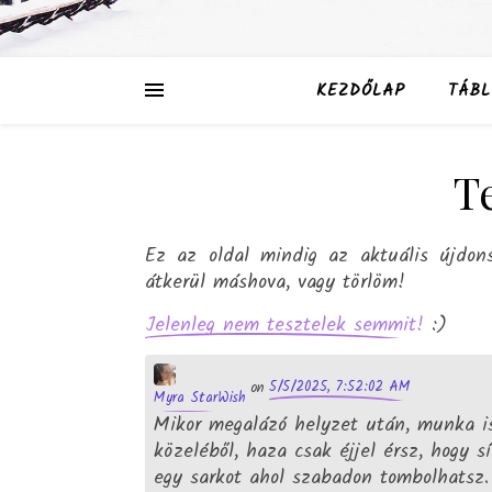
KEZDŐLAP
TÁBL
T
Ez az oldal mindig az aktuális újdon
átkerül máshova, vagy törlöm!
:)
Jelenleg nem tesztelek semmit!
5/5/2025, 7:52:02 AM
on
Myra StarWish
Mikor megalázó helyzet után, munka is
közeléből, haza csak éjjel érsz, hogy s
egy sarkot ahol szabadon tombolhatsz.