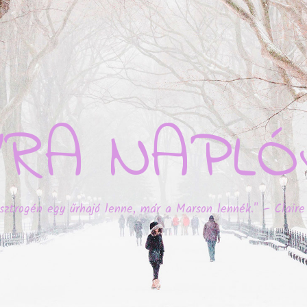
YRA NAPLÓ
sztrogén egy űrhajó lenne, már a Marson lennék." – Claire