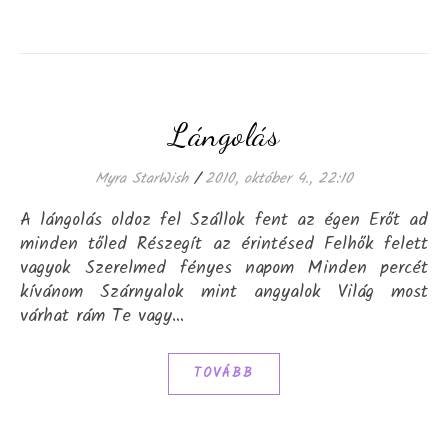
Lángolás
Myra StarWish
/
2010, október 4., 22:10
A lángolás oldoz fel Szállok fent az égen Erőt ad
minden tőled Részegít az érintésed Felhők felett
vagyok Szerelmed fényes napom Minden percét
kívánom Szárnyalok mint angyalok Világ most
várhat rám Te vagy…
TOVÁBB