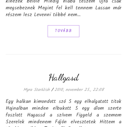
kinézek belőle Mindig hiába teszem Újra csak
megsebeznek Megint fel kell tennem Lassan már
részem lesz Levenni többé nem…
TOVÁBB
Hallgasd
Myra StarWish
/
2010, november 25., 22:08
Egy halkan kimondott szó S egy elhalgatott titok
Hajnalban minden elbukott S egy álom szerte
foszlott Hagassd a szívem Figyeld a szemem
Szerelek mindenem Fájón elvesztetek Hittem a