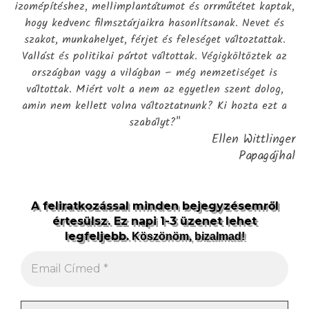
izomépítéshez, mellimplantátumot és orrműtétet kaptak,
hogy kedvenc filmsztárjaikra hasonlítsanak. Nevet és
szakot, munkahelyet, férjet és feleséget változtattak.
Vallást és politikai pártot váltottak. Végigköltöztek az
országban vagy a világban – még nemzetiséget is
váltottak. Miért volt a nem az egyetlen szent dolog,
amin nem kellett volna változtatnunk? Ki hozta ezt a
szabályt?"
Ellen Wittlinger
Papagájhal
A feliratkozással minden bejegyzésemről
értesülsz. Ez napi 1-3 üzenet lehet
legfeljebb.
Köszönöm, bizalmad!