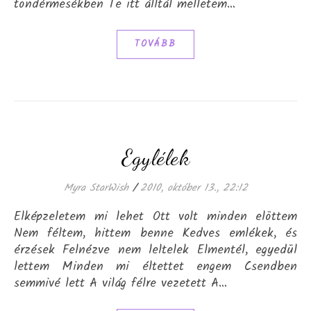
töndérmesékben Te itt álltál melletem…
TOVÁBB
Egylélek
Myra StarWish
/
2010, október 13., 22:12
Elképzeletem mi lehet Ott volt minden elöttem
Nem féltem, hittem benne Kedves emlékek, és
érzések Felnézve nem leltelek Elmentél, egyedül
lettem Minden mi éltettet engem Csendben
semmivé lett A világ félre vezetett A…