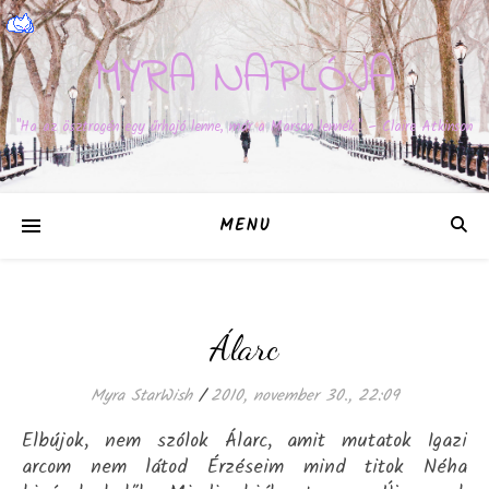
MYRA NAPLÓJA
"Ha az ösztrogén egy űrhajó lenne, már a Marson lennék." – Claire Atkinson
MENU
Álarc
Myra StarWish
/
2010, november 30., 22:09
Elbújok, nem szólok Álarc, amit mutatok Igazi
arcom nem látod Érzéseim mind titok Néha