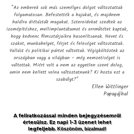
"Az emberek sok más személyes dolgot változtattak
folyamatosan. Befestették a hajukat, és majdnem
halálra diétázták magukat. Szteroidokat szedtek az
izomépítéshez, mellimplantátumot és orrműtétet kaptak,
hogy kedvenc filmsztárjaikra hasonlítsanak. Nevet és
szakot, munkahelyet, férjet és feleséget változtattak.
Vallást és politikai pártot váltottak. Végigköltöztek az
országban vagy a világban – még nemzetiséget is
váltottak. Miért volt a nem az egyetlen szent dolog,
amin nem kellett volna változtatnunk? Ki hozta ezt a
szabályt?"
Ellen Wittlinger
Papagájhal
A feliratkozással minden bejegyzésemről
értesülsz. Ez napi 1-3 üzenet lehet
legfeljebb.
Köszönöm, bizalmad!