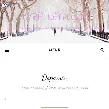
MYRA NAPLÓJA
"Ha az ösztrogén egy űrhajó lenne, már a Marson lennék." – Claire Atkinson
MENU
Dopamin
Myra StarWish
/
2021, augusztus 31., 15:41
.