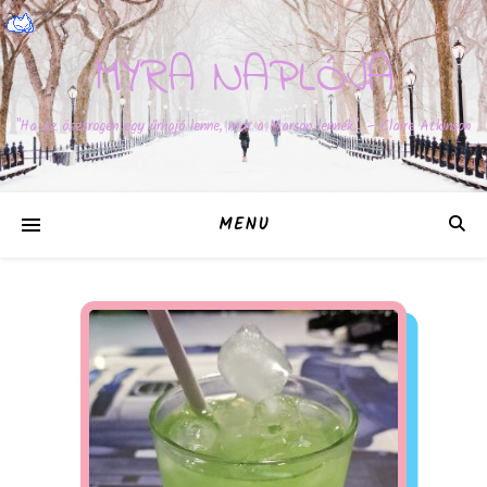
MYRA NAPLÓJA
"Ha az ösztrogén egy űrhajó lenne, már a Marson lennék." – Claire Atkinson
MENU