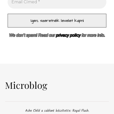
We don’t spam! Read our
privacy policy
for more info.
Microblog
Ashe Child a sablont készítette:
Royal Flush
.