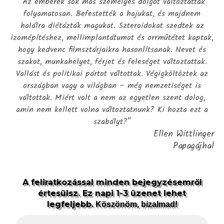
"Az emberek sok más személyes dolgot változtattak
folyamatosan. Befestették a hajukat, és majdnem
halálra diétázták magukat. Szteroidokat szedtek az
izomépítéshez, mellimplantátumot és orrműtétet kaptak,
hogy kedvenc filmsztárjaikra hasonlítsanak. Nevet és
szakot, munkahelyet, férjet és feleséget változtattak.
Vallást és politikai pártot váltottak. Végigköltöztek az
országban vagy a világban – még nemzetiséget is
váltottak. Miért volt a nem az egyetlen szent dolog,
amin nem kellett volna változtatnunk? Ki hozta ezt a
szabályt?"
Ellen Wittlinger
Papagájhal
A feliratkozással minden bejegyzésemről
értesülsz. Ez napi 1-3 üzenet lehet
legfeljebb.
Köszönöm, bizalmad!