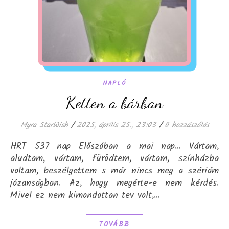
NAPLÓ
Ketten a bárban
Myra StarWish
/
2025, április 25., 23:03
/
0 hozzászólás
HRT 537 nap Előszóban a mai nap… Vártam,
aludtam, vártam, fürödtem, vártam, színházba
voltam, beszélgettem s már nincs meg a szériám
józanságban. Az, hogy megérte-e nem kérdés.
Mivel ez nem kimondottan tev volt,…
TOVÁBB