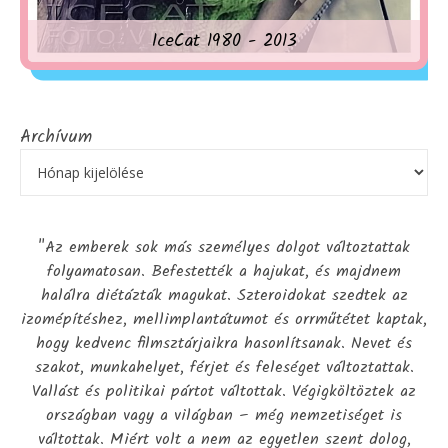
IceCat 1980 - 2013
Archívum
"Az emberek sok más személyes dolgot változtattak
folyamatosan. Befestették a hajukat, és majdnem
halálra diétázták magukat. Szteroidokat szedtek az
izomépítéshez, mellimplantátumot és orrműtétet kaptak,
hogy kedvenc filmsztárjaikra hasonlítsanak. Nevet és
szakot, munkahelyet, férjet és feleséget változtattak.
Vallást és politikai pártot váltottak. Végigköltöztek az
országban vagy a világban – még nemzetiséget is
váltottak. Miért volt a nem az egyetlen szent dolog,