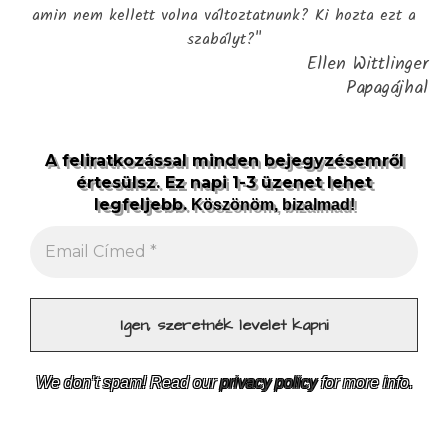
amin nem kellett volna változtatnunk? Ki hozta ezt a
szabályt?"
Ellen Wittlinger
Papagájhal
A feliratkozással minden bejegyzésemről
értesülsz. Ez napi 1-3 üzenet lehet
legfeljebb.
Köszönöm, bizalmad!
We don’t spam! Read our
privacy policy
for more info.