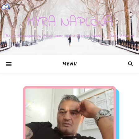
MYRA NAPLÓJA
"Ha az ösztrogén egy űrhajó lenne, már a Marson lennék." – Claire Atkinson
MENU