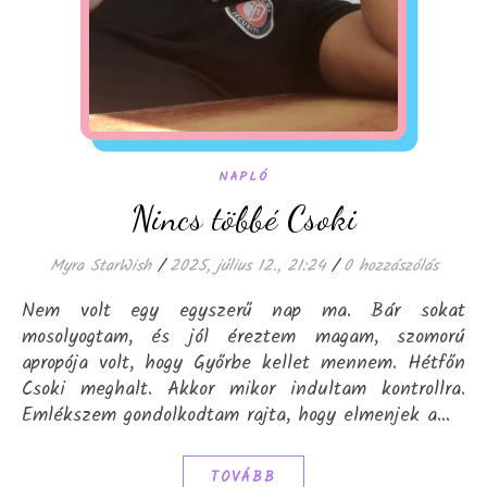
NAPLÓ
Nincs többé Csoki
Myra StarWish
/
2025, július 12., 21:24
/
0 hozzászólás
Nem volt egy egyszerű nap ma. Bár sokat
mosolyogtam, és jól éreztem magam, szomorú
apropója volt, hogy Győrbe kellet mennem. Hétfőn
Csoki meghalt. Akkor mikor indultam kontrollra.
Emlékszem gondolkodtam rajta, hogy elmenjek a…
TOVÁBB