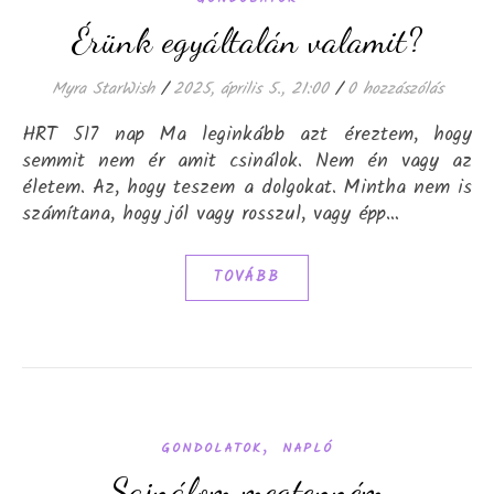
Érünk egyáltalán valamit?
Myra StarWish
/
2025, április 5., 21:00
/
0 hozzászólás
HRT 517 nap Ma leginkább azt éreztem, hogy
semmit nem ér amit csinálok. Nem én vagy az
életem. Az, hogy teszem a dolgokat. Mintha nem is
számítana, hogy jól vagy rosszul, vagy épp…
TOVÁBB
,
GONDOLATOK
NAPLÓ
Sajnálom megtenném