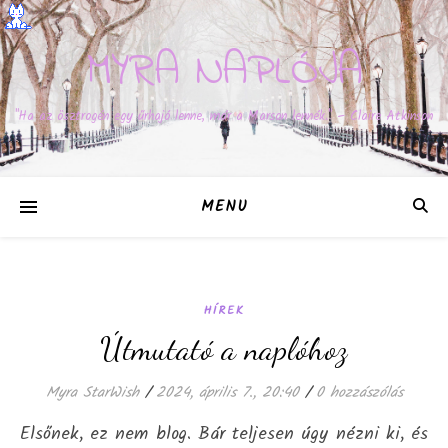
MYRA NAPLÓJA
"Ha az ösztrogén egy űrhajó lenne, már a Marson lennék." – Claire Atkinson
MENU
HÍREK
Útmutató a naplóhoz
Myra StarWish
/
2024, április 7., 20:40
/
0 hozzászólás
Elsőnek, ez nem blog. Bár teljesen úgy nézni ki, és