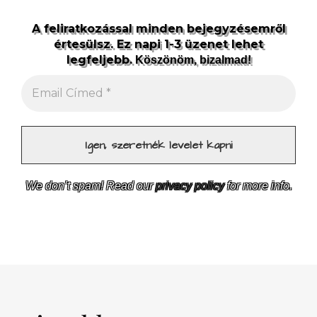
A feliratkozással minden bejegyzésemről
értesülsz. Ez napi 1-3 üzenet lehet
legfeljebb.
Köszönöm, bizalmad!
We don’t spam! Read our
privacy policy
for more info.