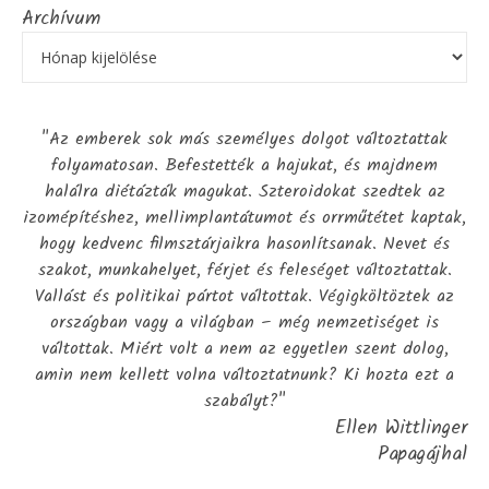
Archívum
"Az emberek sok más személyes dolgot változtattak
folyamatosan. Befestették a hajukat, és majdnem
halálra diétázták magukat. Szteroidokat szedtek az
izomépítéshez, mellimplantátumot és orrműtétet kaptak,
hogy kedvenc filmsztárjaikra hasonlítsanak. Nevet és
szakot, munkahelyet, férjet és feleséget változtattak.
Vallást és politikai pártot váltottak. Végigköltöztek az
országban vagy a világban – még nemzetiséget is
váltottak. Miért volt a nem az egyetlen szent dolog,
amin nem kellett volna változtatnunk? Ki hozta ezt a
szabályt?"
Ellen Wittlinger
Papagájhal