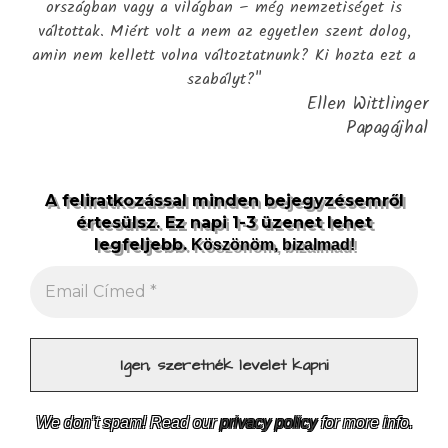
országban vagy a világban – még nemzetiséget is
váltottak. Miért volt a nem az egyetlen szent dolog,
amin nem kellett volna változtatnunk? Ki hozta ezt a
szabályt?"
Ellen Wittlinger
Papagájhal
A feliratkozással minden bejegyzésemről
értesülsz. Ez napi 1-3 üzenet lehet
legfeljebb.
Köszönöm, bizalmad!
We don’t spam! Read our
privacy policy
for more info.