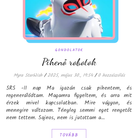
GONDOLATOK
Pihenő robotok
Myra StarWish
/
2025, május 30., 19:54
/
0 hozzászólás
SRS -11 nap Ma igazán csak pihentem, és
regenerálódtam. Magamra figyeltem, és arra mit
érzek mivel kapcsolatban. Mire vágyon, és
mennyire változom. Tényleg semmi eget rengetőt
nem tettem. Sajnos, nem is jutottam a…
TOVÁBB