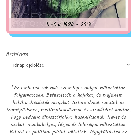
IceCat 1980 - 2013
Archívum
"Az emberek sok más személyes dolgot változtattak
folyamatosan. Befestették a hajukat, és majdnem
halálra diétázták magukat. Szteroidokat szedtek az
izomépítéshez, mellimplantátumot és orrműtétet kaptak,
hogy kedvenc filmsztárjaikra hasonlítsanak. Nevet és
szakot, munkahelyet, férjet és feleséget változtattak.
Vallást és politikai pártot váltottak. Végigköltöztek az