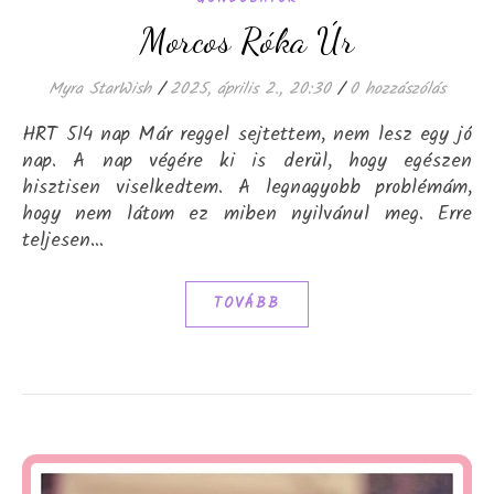
Morcos Róka Úr
Myra StarWish
/
2025, április 2., 20:30
/
0 hozzászólás
HRT 514 nap Már reggel sejtettem, nem lesz egy jó
nap. A nap végére ki is derül, hogy egészen
hisztisen viselkedtem. A legnagyobb problémám,
hogy nem látom ez miben nyilvánul meg. Erre
teljesen…
TOVÁBB