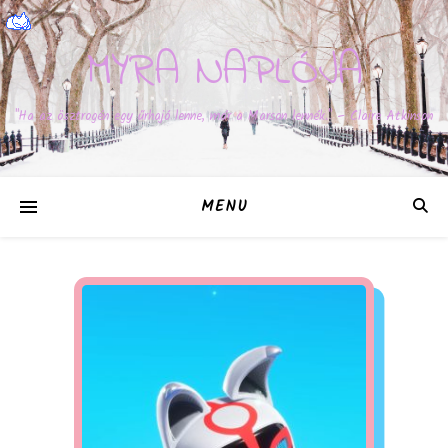
MYRA NAPLÓJA
"Ha az ösztrogén egy űrhajó lenne, már a Marson lennék." – Claire Atkinson
MENU