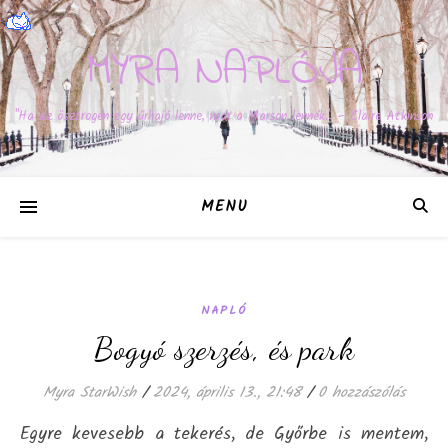
MYRA NAPLÓJA
"Ha az ösztrogén egy űrhajó lenne, már a Marson lennék." – Claire Atkinson
MENU
NAPLÓ
Bogyó szerzés, és park
Myra StarWish
/
2024, április 13., 21:48
/
0 hozzászólás
Egyre kevesebb a tekerés, de Győrbe is mentem,