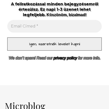
A feliratkozással minden bejegyzésemről
értesülsz. Ez napi 1-3 üzenet lehet
legfeljebb.
Köszönöm, bizalmad!
We don’t spam! Read our
privacy policy
for more info.
Microblog