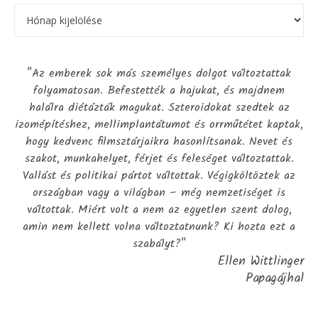
"Az emberek sok más személyes dolgot változtattak
folyamatosan. Befestették a hajukat, és majdnem
halálra diétázták magukat. Szteroidokat szedtek az
izomépítéshez, mellimplantátumot és orrműtétet kaptak,
hogy kedvenc filmsztárjaikra hasonlítsanak. Nevet és
szakot, munkahelyet, férjet és feleséget változtattak.
Vallást és politikai pártot váltottak. Végigköltöztek az
országban vagy a világban – még nemzetiséget is
váltottak. Miért volt a nem az egyetlen szent dolog,
amin nem kellett volna változtatnunk? Ki hozta ezt a
szabályt?"
Ellen Wittlinger
Papagájhal