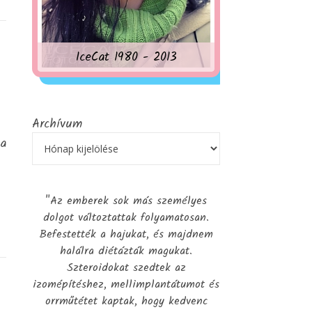
IceCat 1980 - 2013
Archívum
 a
"Az emberek sok más személyes
dolgot változtattak folyamatosan.
Befestették a hajukat, és majdnem
halálra diétázták magukat.
Szteroidokat szedtek az
izomépítéshez, mellimplantátumot és
orrműtétet kaptak, hogy kedvenc