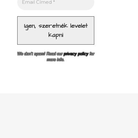
We don’t spam! Read our
privacy policy
for
more info.