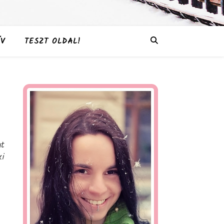
V
TESZT OLDAL!
at
ki