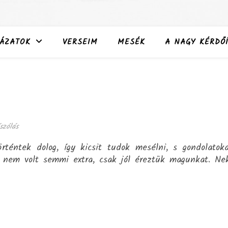
ÁZATOK
VERSEIM
MESÉK
A NAGY KÉRDŐÍ
szólás
rténtek dolog, így kicsit tudok mesélni, s gondolatok
 nem volt semmi extra, csak jól éreztük magunkat. Ne