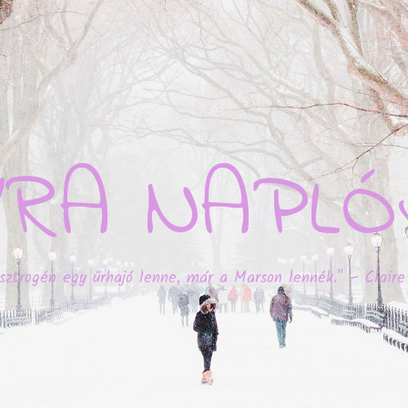
YRA NAPLÓ
sztrogén egy űrhajó lenne, már a Marson lennék." – Claire