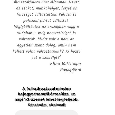
filmsztárjaikra hasonlítsanak. Nevet
és szakot, munkahelyet, férjet és
feleséget változtattak. Vallást és
politikai pártot váltottak.
Végigköltöztek az országban vagy a
világban – még nemzetiséget is
váltottak. Miért volt a nem az
egyetlen szent dolog, amin nem
kellett volna változtatnunk? Ki hozta
ezt a szabályt?"
Ellen Wittlinger
Papagájhal
A feliratkozással minden
bejegyzésemről értesülsz. Ez
napi 1-3 üzenet lehet legfeljebb.
Köszönöm, bizalmad!