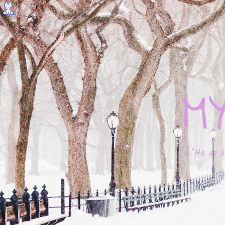
M
"Ha az ö