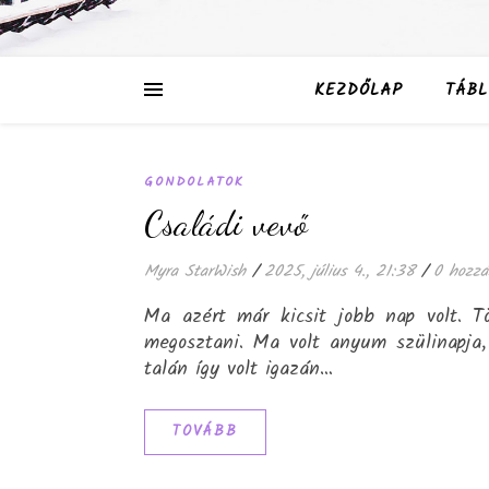
KEZDŐLAP
TÁBL
GONDOLATOK
Családi vevő
Myra StarWish
/
2025, július 4., 21:38
/
0 hozzá
Ma azért már kicsit jobb nap volt. Tö
megosztani. Ma volt anyum szülinapja,
talán így volt igazán…
TOVÁBB