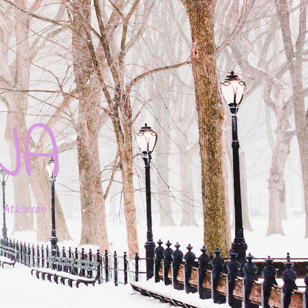
JA
 Atkinson