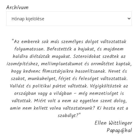
Archívum
"Az emberek sok más személyes dolgot változtattak
folyamatosan. Befestették a hajukat, és majdnem
halálra diétázták magukat. Szteroidokat szedtek az
izomépítéshez, mellimplantátumot és orrműtétet kaptak,
hogy kedvenc filmsztárjaikra hasonlítsanak. Nevet és
szakot, munkahelyet, férjet és feleséget változtattak.
Vallást és politikai pártot váltottak. Végigköltöztek az
országban vagy a világban – még nemzetiséget is
váltottak. Miért volt a nem az egyetlen szent dolog,
amin nem kellett volna változtatnunk? Ki hozta ezt a
szabályt?"
Ellen Wittlinger
Papagájhal