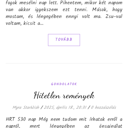
fogok mesélni nap lett. Pihentem, mikor két napom
van akkor igyekszem ezt tenni. Mások, hogy
mostam, és lényegében ennyi volt ma. Zsu-val
voltam, kicsit a…
TOVÁBB
GONDOLATOK
Hitetlen remények
Myra StarWish
/
2025, április 18., 20:31
/
0 hozzászólás
HRT 530 nap Még nem tudom mit írhatok erről a
napról, mert lényegében az önsajnálat