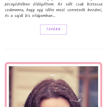
pöcegödrében üldögéltem. Az vált csak biztossá
számomra, hogy egy időre most szeretnék bezárni,
és a saját kis világomban…
TOVÁBB