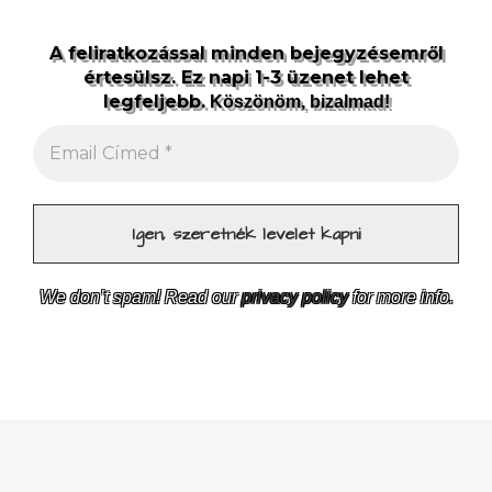
A feliratkozással minden bejegyzésemről
értesülsz. Ez napi 1-3 üzenet lehet
legfeljebb.
Köszönöm, bizalmad!
We don’t spam! Read our
privacy policy
for more info.