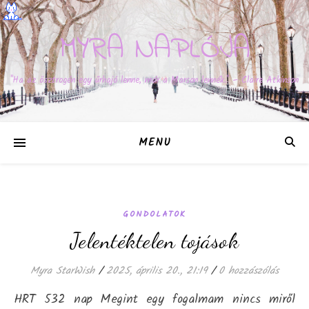
MYRA NAPLÓJA
"Ha az ösztrogén egy űrhajó lenne, már a Marson lennék." – Claire Atkinson
MENU
GONDOLATOK
Jelentéktelen tojások
Myra StarWish
/
2025, április 20., 21:19
/
0 hozzászólás
HRT 532 nap Megint egy fogalmam nincs miről