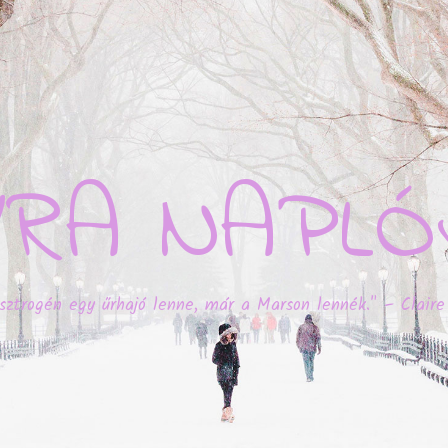
YRA NAPLÓ
sztrogén egy űrhajó lenne, már a Marson lennék." – Claire