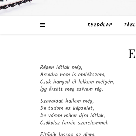
KEZDŐLAP
TÁBL
E
Régen látlak még,
Arcodra nem is emlékszem,
Csak hangod él lelkem mélyén,
Így őrzött meg szívem rég.
Szavaidat hallom még,
De tudom ez képzelet,
De várom mikor újra látlak,
Csókolsz forrón szerelemmel.
Eltűnik lassan az álom,