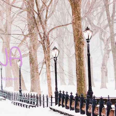
JA
 Atkinson