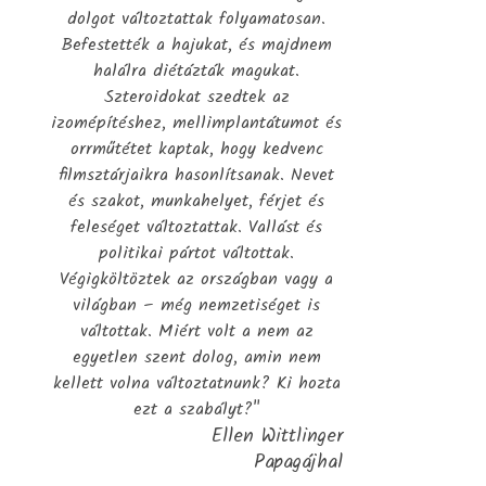
dolgot változtattak folyamatosan.
Befestették a hajukat, és majdnem
halálra diétázták magukat.
Szteroidokat szedtek az
izomépítéshez, mellimplantátumot és
orrműtétet kaptak, hogy kedvenc
filmsztárjaikra hasonlítsanak. Nevet
és szakot, munkahelyet, férjet és
feleséget változtattak. Vallást és
politikai pártot váltottak.
Végigköltöztek az országban vagy a
világban – még nemzetiséget is
váltottak. Miért volt a nem az
egyetlen szent dolog, amin nem
kellett volna változtatnunk? Ki hozta
ezt a szabályt?"
Ellen Wittlinger
Papagájhal