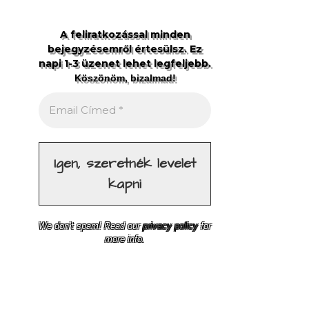
A feliratkozással minden
bejegyzésemről értesülsz. Ez
napi 1-3 üzenet lehet legfeljebb.
Köszönöm, bizalmad!
We don’t spam! Read our
privacy policy
for
more info.