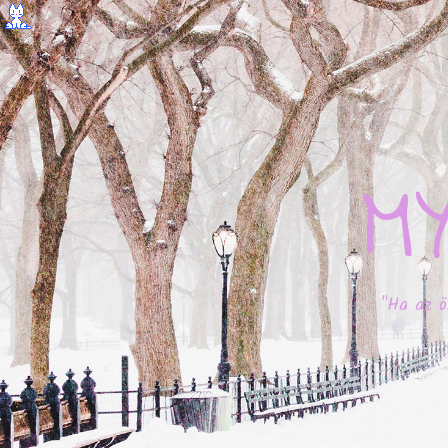
M
"Ha az ö