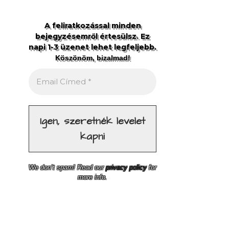
A feliratkozással minden
bejegyzésemről értesülsz. Ez
napi 1-3 üzenet lehet legfeljebb.
Köszönöm, bizalmad!
We don’t spam! Read our
privacy policy
for
more info.