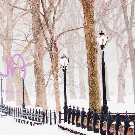
JA
 Atkinson