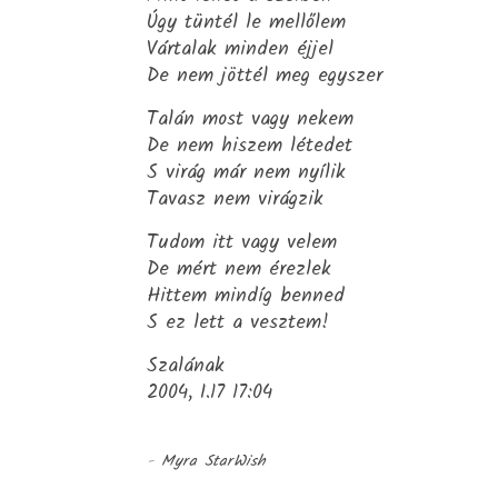
Úgy tüntél le mellőlem
Vártalak minden éjjel
De nem jöttél meg egyszer
Talán most vagy nekem
De nem hiszem létedet
S virág már nem nyílik
Tavasz nem virágzik
Tudom itt vagy velem
De mért nem érezlek
Hittem mindíg benned
S ez lett a vesztem!
Szalának
2004, I.17 17:04
-
Myra StarWish