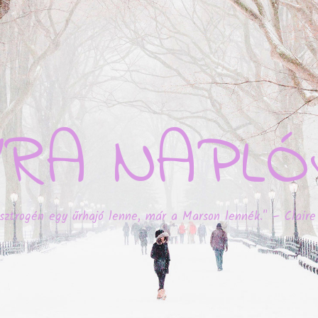
YRA NAPLÓ
sztrogén egy űrhajó lenne, már a Marson lennék." – Claire