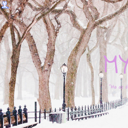
M
"Ha az ö