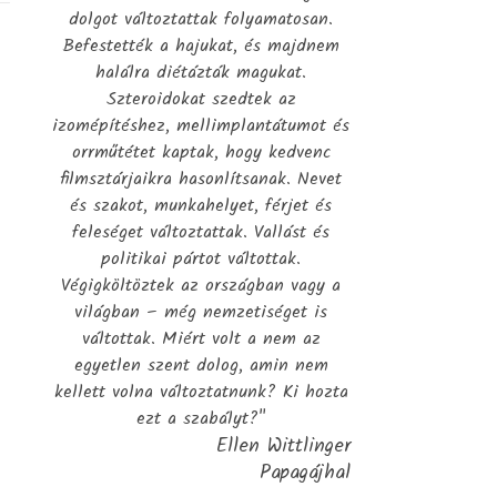
dolgot változtattak folyamatosan.
Befestették a hajukat, és majdnem
halálra diétázták magukat.
Szteroidokat szedtek az
izomépítéshez, mellimplantátumot és
orrműtétet kaptak, hogy kedvenc
filmsztárjaikra hasonlítsanak. Nevet
és szakot, munkahelyet, férjet és
feleséget változtattak. Vallást és
politikai pártot váltottak.
Végigköltöztek az országban vagy a
világban – még nemzetiséget is
váltottak. Miért volt a nem az
egyetlen szent dolog, amin nem
kellett volna változtatnunk? Ki hozta
ezt a szabályt?"
Ellen Wittlinger
Papagájhal