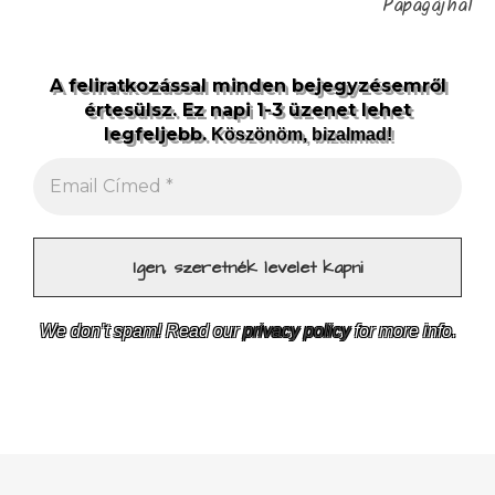
Papagájhal
A feliratkozással minden bejegyzésemről
értesülsz. Ez napi 1-3 üzenet lehet
legfeljebb.
Köszönöm, bizalmad!
We don’t spam! Read our
privacy policy
for more info.