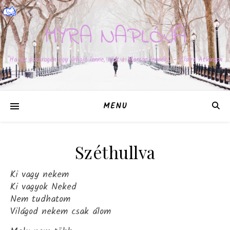
MYRA NAPLÓJA
"Ha az ösztrogén egy űrhajó lenne, már a Marson lennék." – Claire Atkinson
MENU
Széthullva
Ki vagy nekem
Ki vagyok Neked
Nem tudhatom
Világod nekem csak álom