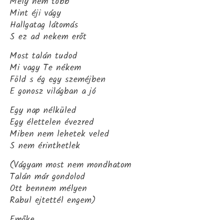
Mely nem több
Mint éji vágy
Hallgatag látomás
S ez ad nekem erőt
Most talán tudod
Mi vagy Te nékem
Föld s ég egy szeméjben
E gonosz világban a jó
Egy nap nélküled
Egy élettelen évezred
Miben nem lehetek veled
S nem érinthetlek
(Vágyam most nem mondhatom
Talán már gondolod
Ott bennem mélyen
Rabul ejtettél engem)
Emőke