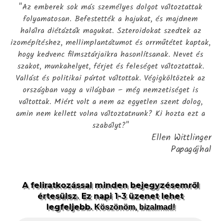
"Az emberek sok más személyes dolgot változtattak
folyamatosan. Befestették a hajukat, és majdnem
halálra diétázták magukat. Szteroidokat szedtek az
izomépítéshez, mellimplantátumot és orrműtétet kaptak,
hogy kedvenc filmsztárjaikra hasonlítsanak. Nevet és
szakot, munkahelyet, férjet és feleséget változtattak.
Vallást és politikai pártot váltottak. Végigköltöztek az
országban vagy a világban – még nemzetiséget is
váltottak. Miért volt a nem az egyetlen szent dolog,
amin nem kellett volna változtatnunk? Ki hozta ezt a
szabályt?"
Ellen Wittlinger
Papagájhal
A feliratkozással minden bejegyzésemről
értesülsz. Ez napi 1-3 üzenet lehet
legfeljebb.
Köszönöm, bizalmad!