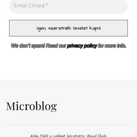
We don’t spam! Read our
privacy policy
for more info.
Microblog
Ashe Child a sablont készítette:
Royal Flush
.