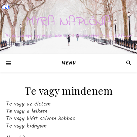
MYRA NAPLÓJA
"Ha az ösztrogén egy űrhajó lenne, már a Marson lennék." – Claire Atkinson
MENU
Te vagy mindenem
Te vagy az életem
Te vagy a lelkem
Te vagy kiért szívem bobban
Te vagy hiányom