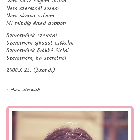
Nem látsz engem sosem
Nem szeretnél sosem
Nem akarod szívem
Mi mindig érted dobban
Szeretnélek szeretni
Szeretném ajkadat csókolni
Szeretnélek örökké ölelni
Szeretném, ha szeretnél
2000.X.25. (Szandi)
-
Myra StarWish