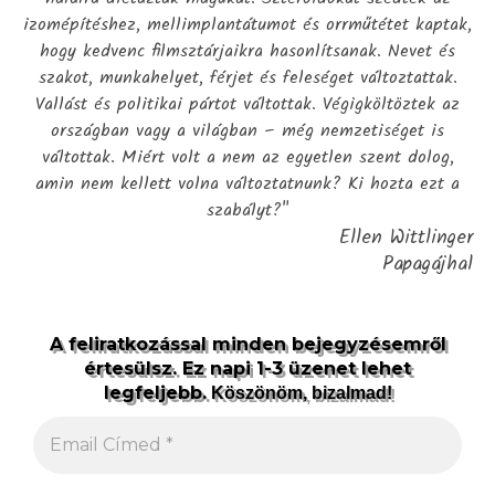
izomépítéshez, mellimplantátumot és orrműtétet kaptak,
hogy kedvenc filmsztárjaikra hasonlítsanak. Nevet és
szakot, munkahelyet, férjet és feleséget változtattak.
Vallást és politikai pártot váltottak. Végigköltöztek az
országban vagy a világban – még nemzetiséget is
váltottak. Miért volt a nem az egyetlen szent dolog,
amin nem kellett volna változtatnunk? Ki hozta ezt a
szabályt?"
Ellen Wittlinger
Papagájhal
A feliratkozással minden bejegyzésemről
értesülsz. Ez napi 1-3 üzenet lehet
legfeljebb.
Köszönöm, bizalmad!