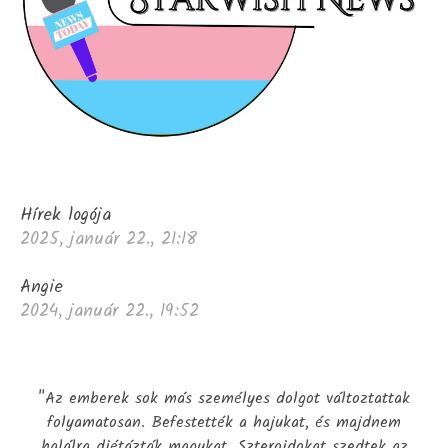
Hírek logója
2025, január 22., 21:18
Angie
2024, január 22., 19:52
"Az emberek sok más személyes dolgot változtattak
folyamatosan. Befestették a hajukat, és majdnem
halálra diétázták magukat. Szteroidokat szedtek az