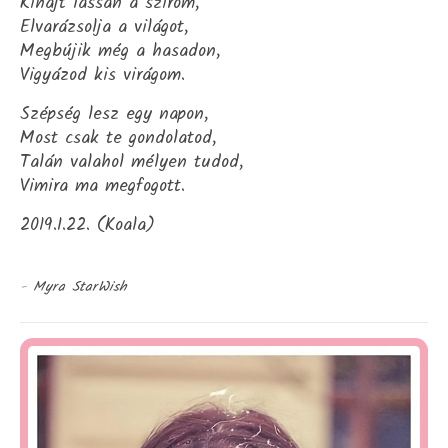
Kihajt lassan a szirom,
Elvarázsolja a világot,
Megbújik még a hasadon,
Vigyázod kis virágom.
Szépség lesz egy napon,
Most csak te gondolatod,
Talán valahol mélyen tudod,
Vimira ma megfogott.
2019.I.22. (Koala)
-
Myra StarWish