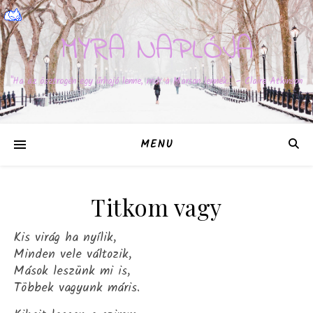
MYRA NAPLÓJA
"Ha az ösztrogén egy űrhajó lenne, már a Marson lennék." – Claire Atkinson
MENU
Titkom vagy
Kis virág ha nyílik,
Minden vele változik,
Mások leszünk mi is,
Többek vagyunk máris.