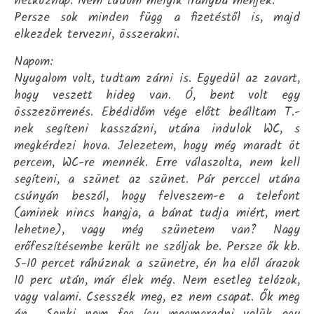
hétköznap. Nem tudom melyik irányba menjek.
Persze sok minden függ a fizetéstől is, majd
elkezdek tervezni, összerakni.
Napom:
Nyugalom volt, tudtam zárni is. Egyedül az zavart,
hogy veszett hideg van. Ó, bent volt egy
összezörrenés. Ebédidőm vége előtt beálltam T.-
nek segíteni kasszázni, utána indulok WC, s
megkérdezi hova. Jelezetem, hogy még maradt öt
percem, WC-re mennék. Erre válaszolta, nem kell
segíteni, a szünet az szünet. Pár perccel utána
csúnyán beszól, hogy felveszem-e a telefont
(aminek nincs hangja, a bánat tudja miért, mert
lehetne), vagy még szünetem van? Nagy
erőfeszítésembe került ne szóljak be. Persze ők kb.
5-10 percet ráhúznak a szünetre, én ha elől árazok
10 perc után, már élek még. Nem esetleg telózok,
vagy valami. Csesszék meg, ez nem csapat. Ők meg