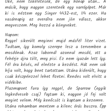
Oké, nem tökéletesek, de egy hónap után… A
másik, hogy nagyon szeretnék egy varrógépet. Már
ki is néztem egy Singer 4432-est, 114 ezer. Ha
vasárnapig az overálra nem jön válasz, akkor
megveszem. Meg hozzá a könyveket.
Napom:
Reggel sikerült meginni majd másfél liter vizet.
Tudtam, így komoly szerepe lesz a tervemben a
mosdónak. Azaz labornál azonnal mosdó, ott a
fehérje újra tölt, meg pisi. Ez nem igazán lett így.
Fél óra késés, nő elnézte a kezdést. Hát nem sok
híja volt, hogy bent tartottam. Utána kiderült, hogy
csak készpénzzel lehet fizetni. Rendes volt elvitt a
vidékibe.
Plazmapont fura így reggel, de Sparrow (egyik
legkedveseb csaj) fogtam ki, nagyon jó fej volt
megint velem. Még kenőcsöt is kaptam a kezemre.
Utána rohamban mentem a kilenc órás buszra. Épp