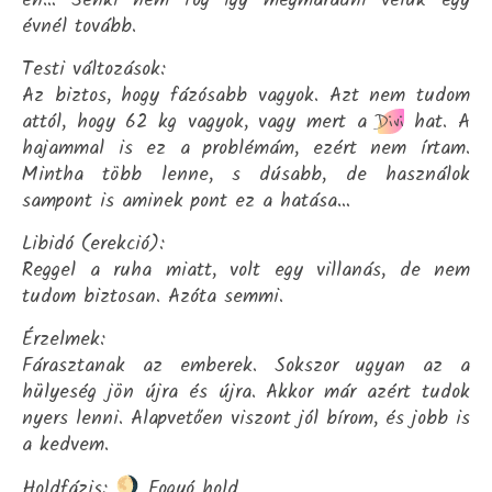
én… Senki nem fog így megmaradni velük egy
évnél tovább.
Testi változások:
Az biztos, hogy fázósabb vagyok. Azt nem tudom
attól, hogy 62 kg vagyok, vagy mert a
hat. A
Divi
hajammal is ez a problémám, ezért nem írtam.
Mintha több lenne, s dúsabb, de használok
sampont is aminek pont ez a hatása…
Libidó (erekció):
Reggel a ruha miatt, volt egy villanás, de nem
tudom biztosan. Azóta semmi.
Érzelmek:
Fárasztanak az emberek. Sokszor ugyan az a
hülyeség jön újra és újra. Akkor már azért tudok
nyers lenni. Alapvetően viszont jól bírom, és jobb is
a kedvem.
Holdfázis:
Fogyó hold