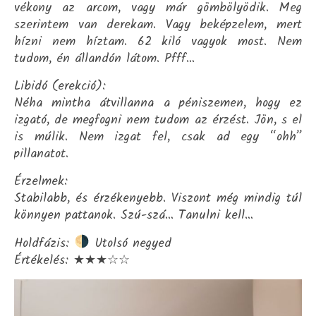
vékony az arcom, vagy már gömbölyödik. Meg
szerintem van derekam. Vagy beképzelem, mert
hízni nem híztam. 62 kiló vagyok most. Nem
tudom, én állandón látom. Pfff…
Libidó (erekció):
Néha mintha átvillanna a péniszemen, hogy ez
izgató, de megfogni nem tudom az érzést. Jön, s el
is múlik. Nem izgat fel, csak ad egy “ohh”
pillanatot.
Érzelmek:
Stabilabb, és érzékenyebb. Viszont még mindig túl
könnyen pattanok. Szú-szá… Tanulni kell…
Holdfázis:
Utolsó negyed
Értékelés: ★★★☆☆