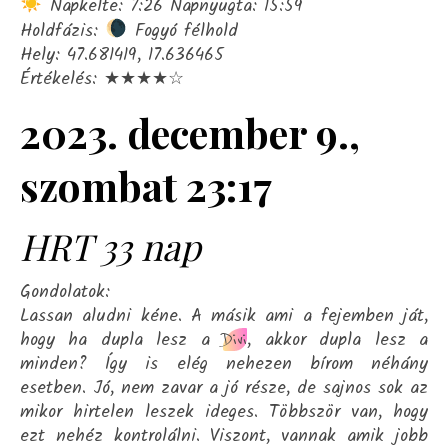
Napkelte: 7:26 Napnyugta: 15:59
Holdfázis:
Fogyó félhold
Hely: 47.681419, 17.636465
Értékelés: ★★★★☆
2023. december 9.,
szombat 23:17
HRT 33 nap
Gondolatok:
Lassan aludni kéne. A másik ami a fejemben ját,
hogy ha dupla lesz a
, akkor dupla lesz a
Divi
minden? Így is elég nehezen bírom néhány
esetben. Jó, nem zavar a jó része, de sajnos sok az
mikor hirtelen leszek ideges. Többször van, hogy
ezt nehéz kontrolálni. Viszont, vannak amik jobb