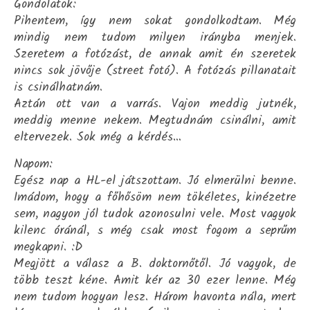
Gondolatok:
Pihentem, így nem sokat gondolkodtam. Még
mindig nem tudom milyen irányba menjek.
Szeretem a fotózást, de annak amit én szeretek
nincs sok jövője (street fotó). A fotózás pillanatait
is csinálhatnám.
Aztán ott van a varrás. Vajon meddig jutnék,
meddig menne nekem. Megtudnám csinálni, amit
eltervezek. Sok még a kérdés…
Napom:
Egész nap a HL-el játszottam. Jó elmerülni benne.
Imádom, hogy a főhősöm nem tökéletes, kinézetre
sem, nagyon jól tudok azonosulni vele. Most vagyok
kilenc óránál, s még csak most fogom a seprűm
megkapni. :D
Megjött a válasz a B. doktornőtől. Jó vagyok, de
több teszt kéne. Amit kér az 30 ezer lenne. Még
nem tudom hogyan lesz. Három havonta nála, mert