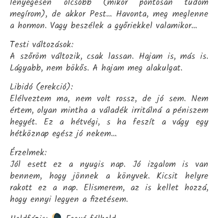
lényegesen olcsóbb (mikor pontosan tudom
megírom), de akkor Pest… Havonta, meg meglenne
a hormon. Vagy beszélek a győriekkel valamikor…
Testi változások:
A szőröm változik, csak lassan. Hajam is, más is.
Lágyabb, nem bökős. A hajam meg alakulgat.
Libidó (erekció):
Elélveztem ma, nem volt rossz, de jó sem. Nem
értem, olyan mintha a váladék irritálná a péniszem
hegyét. Ez a hétvégi, s ha feszít a vágy egy
hétköznap egész jó nekem…
Érzelmek:
Jól esett ez a nyugis nap. Jó izgalom is van
bennem, hogy jönnek a könyvek. Kicsit helyre
rakott ez a nap. Elismerem, az is kellet hozzá,
hogy ennyi legyen a fizetésem.