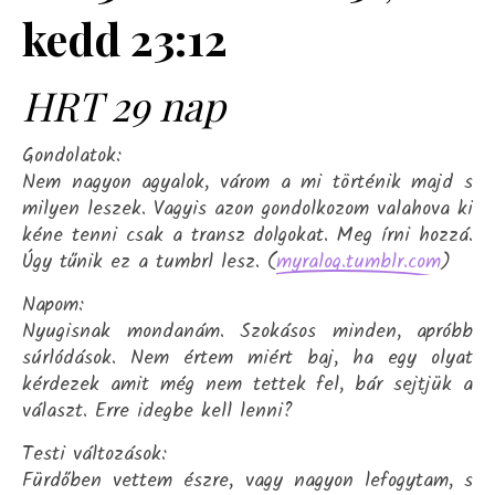
kedd 23:12
HRT 29 nap
Gondolatok:
Nem nagyon agyalok, várom a mi történik majd s
milyen leszek. Vagyis azon gondolkozom valahova ki
kéne tenni csak a transz dolgokat. Meg írni hozzá.
Úgy tűnik ez a tumbrl lesz. (
)
myralog.tumblr.com
Napom:
Nyugisnak mondanám. Szokásos minden, apróbb
súrlódások. Nem értem miért baj, ha egy olyat
kérdezek amit még nem tettek fel, bár sejtjük a
választ. Erre idegbe kell lenni?
Testi változások:
Fürdőben vettem észre, vagy nagyon lefogytam, s