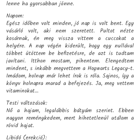
lenne ha gyorsabban jönne.
Napom:
Egész időben volt minden, jó nap is volt bent. Egy
vásárló volt, aki nem szeretett. Pultot nézte
kosárnak, én meg vissza vittem a cuccokat a
helyére. A nap végén kiderült, hogy egy nullával
többet ütöttem be befizetésre, de azt is tudtam
javítani. Itthon mostam, pihentem. Elengedtem
mindent, s inkább megvettem a Hogwarts Legacy-t.
Imádom, holnap már lehet írok is róla. Sajnos, így a
könyv holnapra marad a befejezés. Ja, meg vettem
vitaminokat…
Testi változások:
Nő a hajam, legalábbis bátyám szerint. Ebben
nagyon reménykedem, mert hihetetlenül utálom a
rövid hajat.
Libidó (erekció):