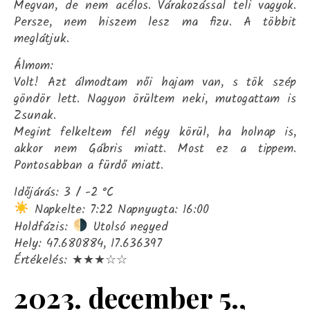
Megvan, de nem acélos. Várakozással teli vagyok.
Persze, nem hiszem lesz ma fizu. A többit
meglátjuk.
Álmom:
Volt! Azt álmodtam női hajam van, s tök szép
göndör lett. Nagyon örültem neki, mutogattam is
Zsunak.
Megint felkeltem fél négy körül, ha holnap is,
akkor nem Gábris miatt. Most ez a tippem.
Pontosabban a fürdő miatt.
Időjárás: 3 / -2 °C
Napkelte: 7:22 Napnyugta: 16:00
Holdfázis:
Utolsó negyed
Hely: 47.680884, 17.636397
Értékelés: ★★★☆☆
2023. december 5.,