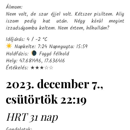
Álmom:
Nem volt, de szar éjjel volt. Kétszer pisiltem. Alig
iszom pedig hat után. Négy körül megint
izzadságomba keltem. Nem értem, hőhullám?
Időjárás: 4 / -2 °C
Napkelte: 7:24 Napnyugta: 15:59
Holdfázis:
Fogyó félhold
Hely: 47.681496, 17.636416
Értékelés: ★★★☆☆
2023. december 7.,
csütörtök 22:19
HRT 31 nap
Gondolatok: