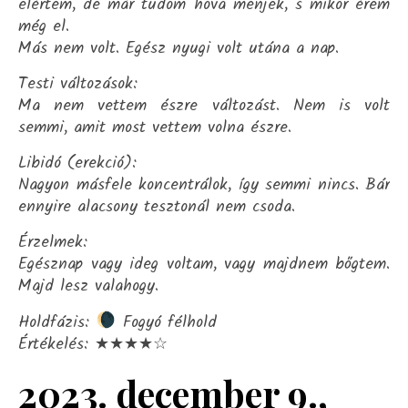
elértem, de már tudom hova menjek, s mikor érem
még el.
Más nem volt. Egész nyugi volt utána a nap.
Testi változások:
Ma nem vettem észre változást. Nem is volt
semmi, amit most vettem volna észre.
Libidó (erekció):
Nagyon másfele koncentrálok, így semmi nincs. Bár
ennyire alacsony tesztonál nem csoda.
Érzelmek:
Egésznap vagy ideg voltam, vagy majdnem bőgtem.
Majd lesz valahogy.
Holdfázis:
Fogyó félhold
Értékelés: ★★★★☆
2023. december 9.,