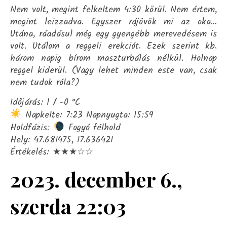
Nem volt, megint felkeltem 4:30 körül. Nem értem,
megint leizzadva. Egyszer rájövök mi az oka…
Utána, ráadásul még egy gyengébb merevedésem is
volt. Utálom a reggeli erekciót. Ezek szerint kb.
három napig bírom maszturbálás nélkül. Holnap
reggel kiderül. (Vagy lehet minden este van, csak
nem tudok róla?)
Időjárás: 1 / -0 °C
Napkelte: 7:23 Napnyugta: 15:59
Holdfázis:
Fogyó félhold
Hely: 47.681475, 17.636421
Értékelés: ★★★☆☆
2023. december 6.,
szerda 22:03