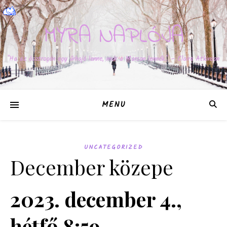
MYRA NAPLÓJA
"Ha az ösztrogén egy űrhajó lenne, már a Marson lennék." – Claire Atkinson
MENU
UNCATEGORIZED
December közepe
2023. december 4.,
hétfő 8:59