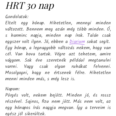
HRT 30 nap
Gondolatok:
Eltelt egy hónap. Hihetetlen, mennyi minden
változott. Bennem meg azán még több minden. Ó,
s harminc napja, minden nap írok. Talán csak
egyszer volt ilyen. Jó, ebben a
sokat segít.
Diarium
Egy hónap, a legnagyobb változás nekem, hogy van
cél. Van hova tartok. Végre azt tehetem, amire
vágyom. Sok éve szeretnék például megtanulni
varrni. Vagy csak olyan ruhákat felvenni.
Mosolyogni, hogy ne értsenek félre. Hihetetlen
menni minden más, s még lesz is.
Napom:
Pörgés volt, nekem bejött. Minden jó, és rossz
részével. Sajnos, fizu nem jött. Más nem volt, az
egy hónapos írás nagyja megvan. Így a terveim is
egész jól sikerültek.