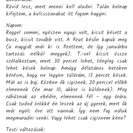
Rövid lesz, mert menni kell aludni. Talán holnap
kifejtem, a kulcsszavakat itt fogom hagyni.
Napom:
Reggel semmi, egészen nyugi volt, kicsit késett a
busz, kicsit tovább vitt. A fizut későn kapuk meg
(a nagyját már ki is fizettem, de így januárba
tartozás nélkül megyek). T.-vel kicsit össze
szólalkoztam, mert 30 percet lehet, tényleg csak
lehet kések holnap. Amúgy délutános heteken
kérésre, hogy ne legyen túlórám, 15 percet kések.
Már az is baj. Közben ők cigiznek, 20 perccel előbb
elmennek (én max 10, akkor is küldenek). Meg
ráhúznak az ebédre, elmennek fél – egy órára.
Csak tudod örökké én leszek az új gyerek, mert ők
már nyolc éve ott vannak. Így nem fog náluk
megmaradni senki. Vagy lehet csak cigiznem kéne?
Testi változások: