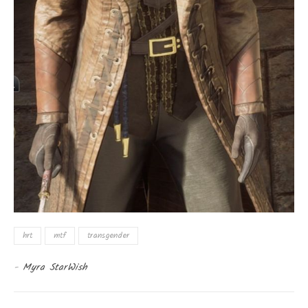
hrt
mtf
transgender
-
Myra StarWish