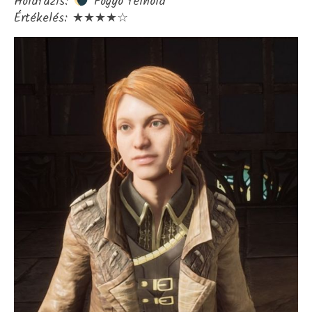
Holdfázis:
Fogyó félhold
Értékelés: ★★★★☆