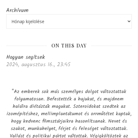
Archívum
ON THIS DAY
Hogyan segítsek
2024, augusztus 16., 23:45
"Az emberek sok más személyes dolgot változtattak
folyamatosan. Befestették a hajukat, és majdnem
halálra diétázták magukat. Szteroidokat szedtek az
izomépítéshez, mellimplantátumot és orrműtétet kaptak,
hogy kedvenc filmsztárjaikra hasonlítsanak. Nevet és
szakot, munkahelyet, férjet és feleséget változtattak.
Vallást és politikai pártot váltottak. Végigköltöztek az