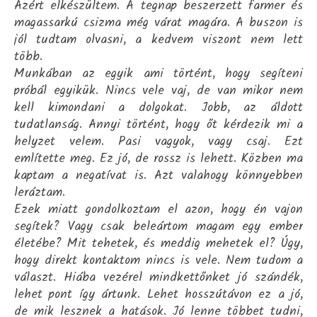
Azért elkészültem. A tegnap beszerzett farmer és
magassarkú csizma még várat magára. A buszon is
jól tudtam olvasni, a kedvem viszont nem lett
több.
Munkában az egyik ami történt, hogy segíteni
próbál egyikük. Nincs vele vaj, de van mikor nem
kell kimondani a dolgokat. Jobb, az áldott
tudatlanság. Annyi történt, hogy őt kérdezik mi a
helyzet velem. Pasi vagyok, vagy csaj. Ezt
említette meg. Ez jó, de rossz is lehett. Közben ma
kaptam a negatívat is. Azt valahogy könnyebben
leráztam.
Ezek miatt gondolkoztam el azon, hogy én vajon
segítek? Vagy csak beleártom magam egy ember
életébe? Mit tehetek, és meddig mehetek el? Úgy,
hogy direkt kontaktom nincs is vele. Nem tudom a
választ. Hiába vezérel mindkettőnket jó szándék,
lehet pont így ártunk. Lehet hosszútávon ez a jó,
de mik lesznek a hatások. Jó lenne többet tudni,