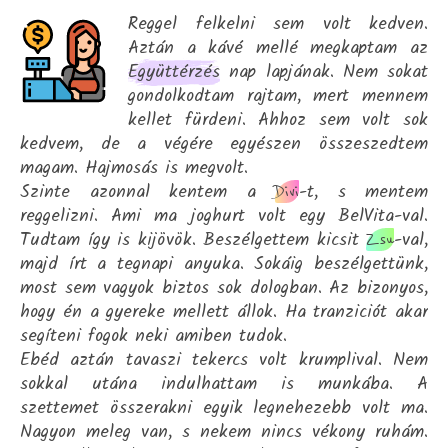
Reggel felkelni sem volt kedven.
Aztán a kávé mellé megkaptam az
Együttérzés
nap lapjának. Nem sokat
gondolkodtam rajtam, mert mennem
kellet fürdeni. Ahhoz sem volt sok
kedvem, de a végére egyészen összeszedtem
magam. Hajmosás is megvolt.
Szinte azonnal kentem a
-t, s mentem
Divi
reggelizni. Ami ma joghurt volt egy BelVita-val.
Tudtam így is kijövök. Beszélgettem kicsit
-val,
Zsu
majd írt a tegnapi anyuka. Sokáig beszélgettünk,
most sem vagyok biztos sok dologban. Az bizonyos,
hogy én a gyereke mellett állok. Ha tranziciót akar
segíteni fogok neki amiben tudok.
Ebéd aztán tavaszi tekercs volt krumplival. Nem
sokkal utána indulhattam is munkába. A
szettemet összerakni egyik legnehezebb volt ma.
Nagyon meleg van, s nekem nincs vékony ruhám.