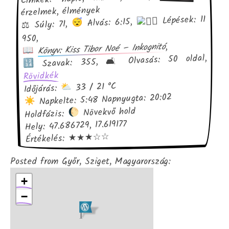
érzelmek, élmények
Lépések: 11
Alvás: 6:15,
⚖ Súly: 71,
950,
,
Könyv: Kiss Tibor Noé – Inkognitó
Szavak: 355, 🛋 Olvasás: 50 oldal,
Rövidkék
33 / 21 °C
Időjárás:
Napkelte: 5:48 Napnyugta: 20:02
Növekvő hold
Holdfázis:
Hely: 47.686729, 17.619177
Értékelés: ★★★☆☆
Posted from Győr, Sziget, Magyarország:
+
−