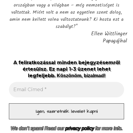
országban vagy a világban – még nemzetiséget is
váltottak. Miért volt a nem az egyetlen szent dolog,
amin nem kellett volna változtatnunk? Ki hozta ezt a
szabályt?"
Ellen Wittlinger
Papagájhal
A feliratkozással minden bejegyzésemről
értesülsz. Ez napi 1-3 üzenet lehet
legfeljebb.
Köszönöm, bizalmad!
We don’t spam! Read our
privacy policy
for more info.