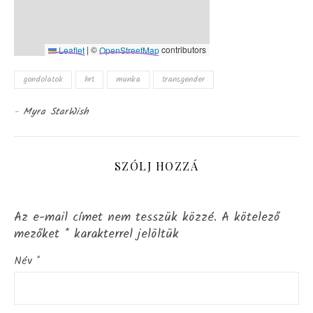
|
©
contributors
Leaflet
OpenStreetMap
gondolatok
hrt
munka
transgender
-
Myra StarWish
SZÓLJ HOZZÁ
Az e-mail címet nem tesszük közzé.
A kötelező
mezőket
*
karakterrel jelöltük
Név
*