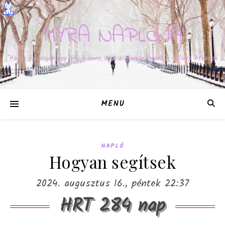
MYRA NAPLÓJA
"Ha az ösztrogén egy űrhajó lenne, már a Marson lennék." – Claire Atkinson
MENU
NAPLÓ
Hogyan segítsek
2024. augusztus 16., péntek 22:37
HRT 284 nap