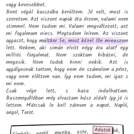
vagy kevesebbet.
Bent végül kasszába kerültem. Jó volt, most is
szeretem. Azt viszont napok óta érzem, valami nem
stimmel. Nem tudom mi. Valami megváltozott, azt
mi fogalmam nincs. Megtudom leírom. Az viszont
aggaszt, hogy
múltkor 5e, most közel 10e minuszom
lett. Nekem, aki simán elvitt négy óra alatf egy
milliós forgalmat. Nem szoktam hibázni, de
megesik. Nem tudok hinni nekik. Azt is
aggályosnak tartom, hogy nem én számolom a pénz,
vagy nem előttem van. Így nem tudom, mi igaz s
mi nem.
Csak vége lett, s haza indulhattam.
Buszmegállóban még olvastam húsz oldalt így jó is
lettem. Márcsak le kell zárnom a napot. Napló,
angol, Tarot.
Adatok
Címkék: napló, munka, este, gondolatok,