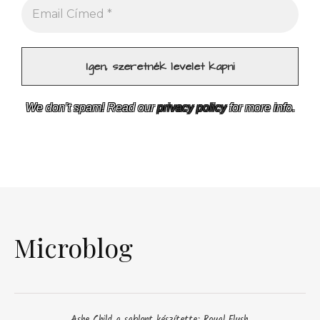
We don’t spam! Read our
privacy policy
for more info.
Microblog
Ashe Child a sablont készítette:
Royal Flush
.