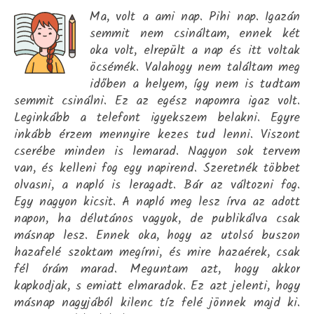
Ma, volt a ami nap. Pihi nap. Igazán
semmit nem csináltam, ennek két
oka volt, elrepült a nap és itt voltak
öcsémék. Valahogy nem találtam meg
időben a helyem, így nem is tudtam
semmit csinálni. Ez az egész napomra igaz volt.
Leginkább a telefont igyekszem belakni. Egyre
inkább érzem mennyire kezes tud lenni. Viszont
cserébe minden is lemarad. Nagyon sok tervem
van, és kelleni fog egy napirend. Szeretnék többet
olvasni, a napló is leragadt. Bár az változni fog.
Egy nagyon kicsit. A napló meg lesz írva az adott
napon, ha délutános vagyok, de publikálva csak
másnap lesz. Ennek oka, hogy az utolsó buszon
hazafelé szoktam megírni, és mire hazaérek, csak
fél órám marad. Meguntam azt, hogy akkor
kapkodjak, s emiatt elmaradok. Ez azt jelenti, hogy
másnap nagyjából kilenc tíz felé jönnek majd ki.