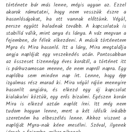
története bár más lenne, mégis ugyan az. Ezzel
akarok rámutatni, hogy nem vesszük észre a
hasonlóságokat, ha ott vannak előttünk. Végül,
persze együtt haladnak tovább. A kapcsolatuk is
stabillá válik, mint anya és lánya. A váz megvan a
fejemben, de félek elkezdeni. A másik történetem
Myra és Mira hasonló. Itt a lány, Mira megtalálja
anyja naplóját egy veszekedés után. Pontosabban
az összeset tizennégy éves korától, a történet itt
is párhuzamosan menne, de nem napról napra. Egy
naplóba sem minden nap írt. Lenne, hogy épp
izgalmas rész marad ki. Mira végül rájön mennyire
hasonlít anyjára, és elkezd egy új kapcsolat
kialakulni köztük, egy erős bizalmi. Egészen korán
Mira is elkezd aztán naplót írni. Itt még nem
tudom hogyan lenne, mert a két idősík inkább
szeretném ha elbeszélés lenne. Ahhoz viszont a
naplóját Myra-nak kéne mesélni. Szóval, ilyenek