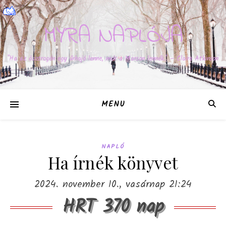
MYRA NAPLÓJA
"Ha az ösztrogén egy űrhajó lenne, már a Marson lennék." – Claire Atkinson
MENU
NAPLÓ
Ha írnék könyvet
2024. november 10., vasárnap 21:24
HRT 370 nap