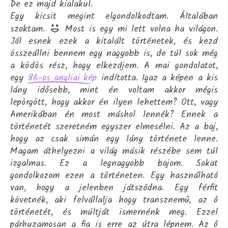
De ez majd kialakul.
Egy kicsit megint elgondolkodtam. Általában
szoktam.
Most is egy mi lett volna ha világon.
Jól esnek ezek a kitalált történetek, és kezd
összeállni bennem egy nagyobb is, de túl sok még
a ködös rész, hogy elkezdjem. A mai gondolatot,
egy
indította. Igaz a képen a kis
86-os angliai kép
lány idősebb, mint én voltam akkor mégis
lepörgött, hogy akkor én ilyen lehettem? Ott, vagy
Amerikában én most máshol lennék? Ennek a
történetét szeretném egyszer elmesélni. Az a baj,
hogy az csak simán egy lány története lenne.
Magam áthelyezni a világ másik részébe sem túl
izgalmas. Ez a legnagyobb bajom. Sokat
gondolkozom ezen a történeten. Egy használható
van, hogy a jelenben játszódna. Egy férfit
követnék, aki felvállalja hogy transznemű, az ő
történetét, és múltját ismernénk meg. Ezzel
párhuzamosan a fia is erre az útra lépnem. Az ő