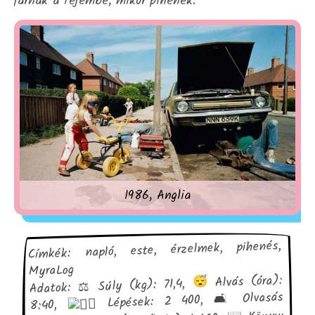
járnak a fejembe, mikor pihenek.
1986, Anglia
Címkék: napló, este, érzelmek, pihenés,
MyraLog
Alvás (óra):
Adatok: ⚖ Súly (kg): 71,4,
Lépések: 2 400, 🛋 Olvasás
8:40,