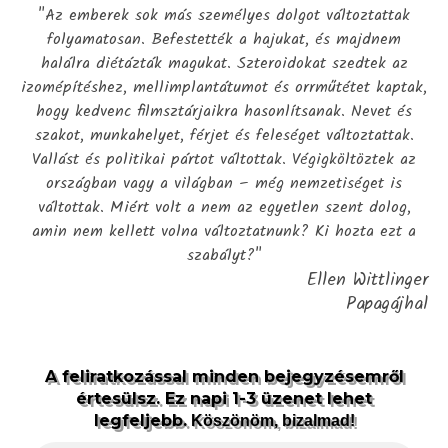
"Az emberek sok más személyes dolgot változtattak
folyamatosan. Befestették a hajukat, és majdnem
halálra diétázták magukat. Szteroidokat szedtek az
izomépítéshez, mellimplantátumot és orrműtétet kaptak,
hogy kedvenc filmsztárjaikra hasonlítsanak. Nevet és
szakot, munkahelyet, férjet és feleséget változtattak.
Vallást és politikai pártot váltottak. Végigköltöztek az
országban vagy a világban – még nemzetiséget is
váltottak. Miért volt a nem az egyetlen szent dolog,
amin nem kellett volna változtatnunk? Ki hozta ezt a
szabályt?"
Ellen Wittlinger
Papagájhal
A feliratkozással minden bejegyzésemről
értesülsz. Ez napi 1-3 üzenet lehet
legfeljebb.
Köszönöm, bizalmad!