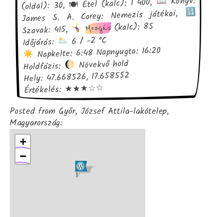
Könyv:
(oldal): 30, 🍽 Étel (kalc): 1 400,
James S. A. Corey: Nemezis játékai,
(kalc): 85
Mozgás
Szavak: 415,
6 / -2 °C
Időjárás:
Napkelte: 6:48 Napnyugta: 16:20
Növekvő hold
Holdfázis:
Hely: 47.668526, 17.658552
Értékelés: ★★★☆☆
Posted from Győr, József Attila-lakótelep,
Magyarország:
+
−