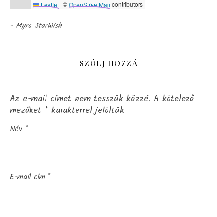
|
©
contributors
Leaflet
OpenStreetMap
-
Myra StarWish
SZÓLJ HOZZÁ
Az e-mail címet nem tesszük közzé.
A kötelező
mezőket
*
karakterrel jelöltük
Név
*
E-mail cím
*