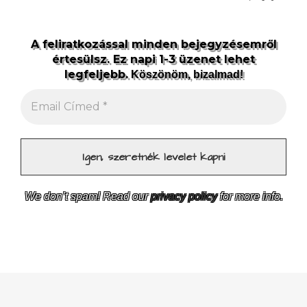
A feliratkozással minden bejegyzésemről
értesülsz. Ez napi 1-3 üzenet lehet
legfeljebb.
Köszönöm, bizalmad!
We don’t spam! Read our
privacy policy
for more info.