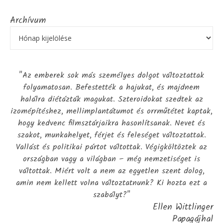
Archívum
"Az emberek sok más személyes dolgot változtattak
folyamatosan. Befestették a hajukat, és majdnem
halálra diétázták magukat. Szteroidokat szedtek az
izomépítéshez, mellimplantátumot és orrműtétet kaptak,
hogy kedvenc filmsztárjaikra hasonlítsanak. Nevet és
szakot, munkahelyet, férjet és feleséget változtattak.
Vallást és politikai pártot váltottak. Végigköltöztek az
országban vagy a világban – még nemzetiséget is
váltottak. Miért volt a nem az egyetlen szent dolog,
amin nem kellett volna változtatnunk? Ki hozta ezt a
szabályt?"
Ellen Wittlinger
Papagájhal