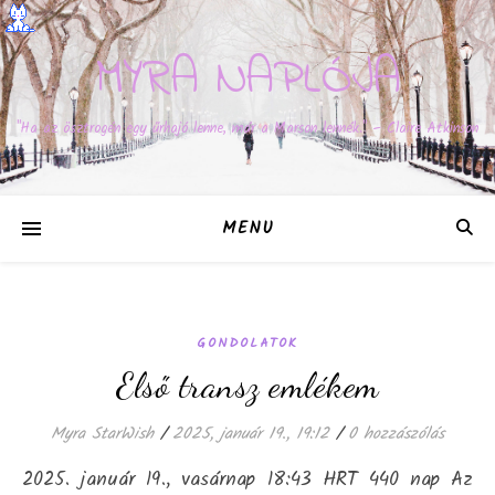
MYRA NAPLÓJA
"Ha az ösztrogén egy űrhajó lenne, már a Marson lennék." – Claire Atkinson
MENU
GONDOLATOK
Első transz emlékem
Myra StarWish
/
2025, január 19., 19:12
/
0 hozzászólás
2025. január 19., vasárnap 18:43 HRT 440 nap Az