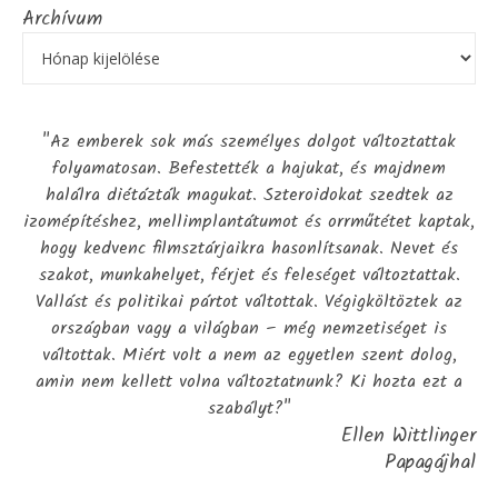
Archívum
"Az emberek sok más személyes dolgot változtattak
folyamatosan. Befestették a hajukat, és majdnem
halálra diétázták magukat. Szteroidokat szedtek az
izomépítéshez, mellimplantátumot és orrműtétet kaptak,
hogy kedvenc filmsztárjaikra hasonlítsanak. Nevet és
szakot, munkahelyet, férjet és feleséget változtattak.
Vallást és politikai pártot váltottak. Végigköltöztek az
országban vagy a világban – még nemzetiséget is
váltottak. Miért volt a nem az egyetlen szent dolog,
amin nem kellett volna változtatnunk? Ki hozta ezt a
szabályt?"
Ellen Wittlinger
Papagájhal