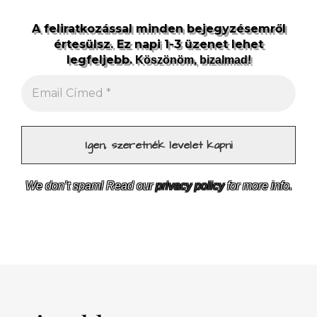
A feliratkozással minden bejegyzésemről
értesülsz. Ez napi 1-3 üzenet lehet
legfeljebb.
Köszönöm, bizalmad!
We don’t spam! Read our
privacy policy
for more info.