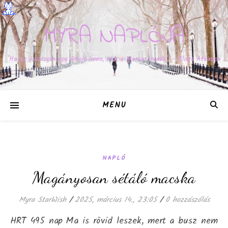
MYRA NAPLÓJA
"Ha az ösztrogén egy űrhajó lenne, már a Marson lennék." – Claire Atkinson
MENU
NAPLÓ
Magányosan sétáló macska
Myra StarWish
/
2025, március 14., 23:05
/
0 hozzászólás
HRT 495 nap Ma is rövid leszek, mert a busz nem