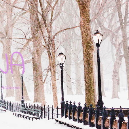
JA
 Atkinson