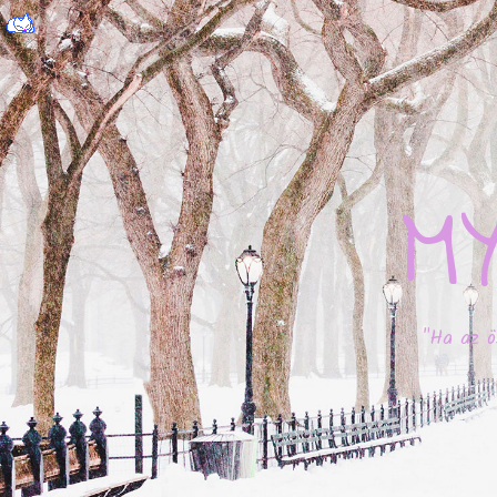
M
"Ha az ö