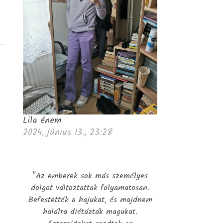
Lila énem
2024, június 13., 23:28
"Az emberek sok más személyes
dolgot változtattak folyamatosan.
Befestették a hajukat, és majdnem
halálra diétázták magukat.