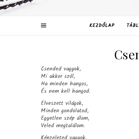
KEZDŐLAP
TÁBL
Cse
Csended vagyok,
Mi akkor szól,
Ha minden hangos,
És nem kell hangod.
Elveszett világok,
Minden gondolatod,
Egyetlen szép álom,
Veled megtalálom.
Képzeleted vagyok,