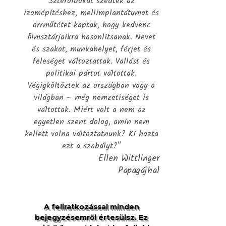
Szteroidokat szedtek az
izomépítéshez, mellimplantátumot és
orrműtétet kaptak, hogy kedvenc
filmsztárjaikra hasonlítsanak. Nevet
és szakot, munkahelyet, férjet és
feleséget változtattak. Vallást és
politikai pártot váltottak.
Végigköltöztek az országban vagy a
világban – még nemzetiséget is
váltottak. Miért volt a nem az
egyetlen szent dolog, amin nem
kellett volna változtatnunk? Ki hozta
ezt a szabályt?"
Ellen Wittlinger
Papagájhal
A feliratkozással minden
bejegyzésemről értesülsz. Ez