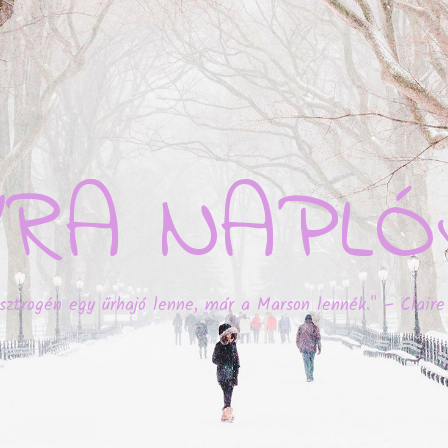
YRA NAPLÓ
sztrogén egy űrhajó lenne, már a Marson lennék." – Claire