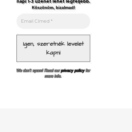
napi 1-3 üzenet lehet legfeljebb.
Köszönöm, bizalmad!
We don’t spam! Read our
privacy policy
for
more info.