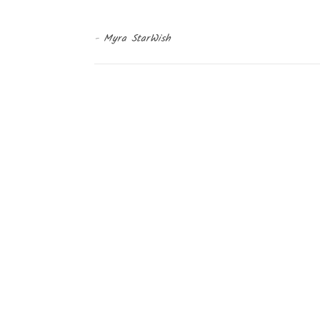
-
Myra StarWish