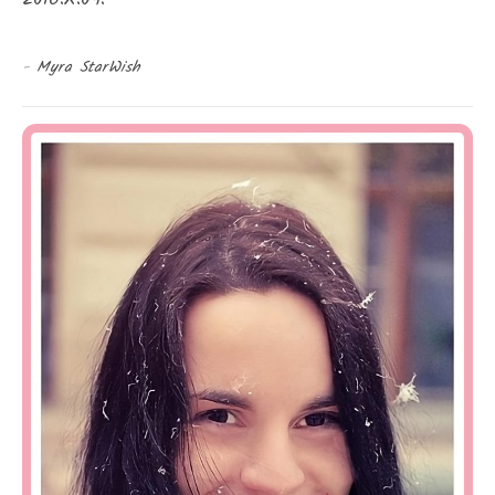
-
Myra StarWish