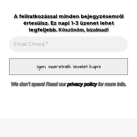
A feliratkozással minden bejegyzésemről
értesülsz. Ez napi 1-3 üzenet lehet
legfeljebb.
Köszönöm, bizalmad!
We don’t spam! Read our
privacy policy
for more info.