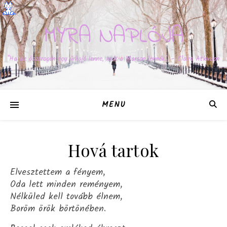
MYRA NAPLÓJA
"Ha az ösztrogén egy űrhajó lenne, már a Marson lennék." – Claire Atkinson
MENU
Hová tartok
Elvesztettem a fényem,
Oda lett minden reményem,
Nélküled kell tovább élnem,
Boröm örök börtönében.