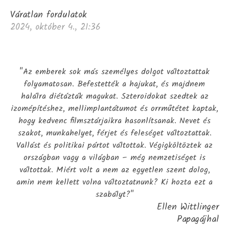
Váratlan fordulatok
2024, október 4., 21:36
"Az emberek sok más személyes dolgot változtattak
folyamatosan. Befestették a hajukat, és majdnem
halálra diétázták magukat. Szteroidokat szedtek az
izomépítéshez, mellimplantátumot és orrműtétet kaptak,
hogy kedvenc filmsztárjaikra hasonlítsanak. Nevet és
szakot, munkahelyet, férjet és feleséget változtattak.
Vallást és politikai pártot váltottak. Végigköltöztek az
országban vagy a világban – még nemzetiséget is
váltottak. Miért volt a nem az egyetlen szent dolog,
amin nem kellett volna változtatnunk? Ki hozta ezt a
szabályt?"
Ellen Wittlinger
Papagájhal