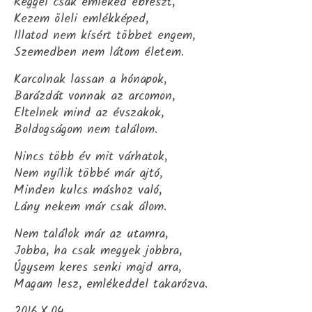
Reggel csak emléked ébreszt,
Kezem öleli emlékképed,
Illatod nem kísért többet engem,
Szemedben nem látom életem.
Karcolnak lassan a hónapok,
Barázdát vonnak az arcomon,
Eltelnek mind az évszakok,
Boldogságom nem találom.
Nincs több év mit várhatok,
Nem nyílik többé már ajtó,
Minden kulcs máshoz való,
Lány nekem már csak álom.
Nem találok már az utamra,
Jobba, ha csak megyek jobbra,
Úgysem keres senki majd arra,
Magam lesz, emlékeddel takarózva.
2016.X.04.