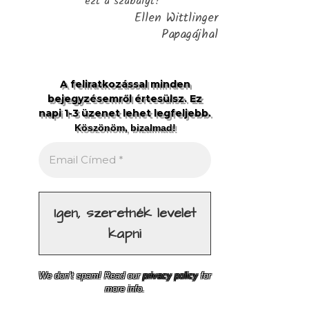
ezt a szabályt?"
Ellen Wittlinger
Papagájhal
A feliratkozással minden
bejegyzésemről értesülsz. Ez
napi 1-3 üzenet lehet legfeljebb.
Köszönöm, bizalmad!
We don’t spam! Read our
privacy policy
for
more info.