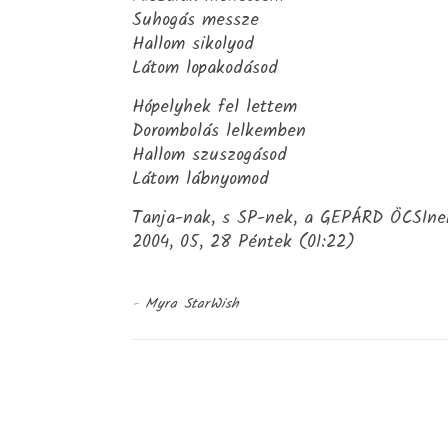
Suhogás messze
Hallom sikolyod
Látom lopakodásod
Hópelyhek fel lettem
Dorombolás lelkemben
Hallom szuszogásod
Látom lábnyomod
Tanja-nak, s SP-nek, a GEPÁRD ÖCSIne
2004, 05, 28 Péntek (01:22)
-
Myra StarWish