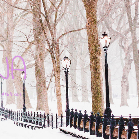
JA
 Atkinson