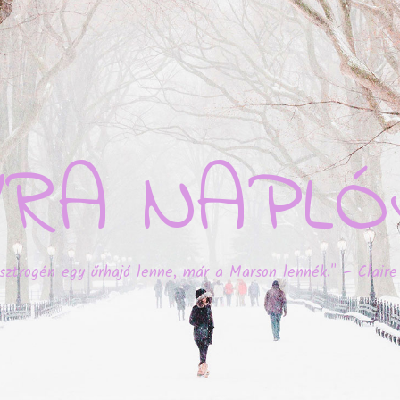
YRA NAPLÓ
sztrogén egy űrhajó lenne, már a Marson lennék." – Claire