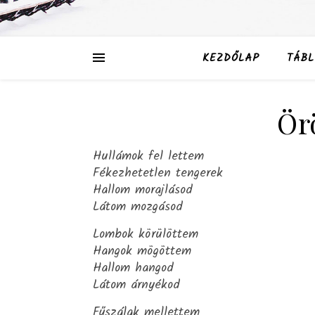
KEZDŐLAP
TÁBL
Ör
Hullámok fel lettem
Fékezhetetlen tengerek
Hallom morajlásod
Látom mozgásod
Lombok körülöttem
Hangok mögöttem
Hallom hangod
Látom árnyékod
Fűszálak mellettem