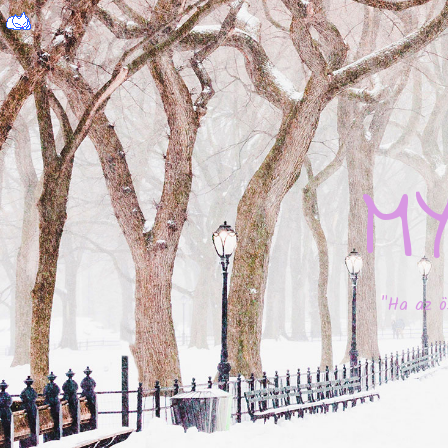
M
"Ha az ö