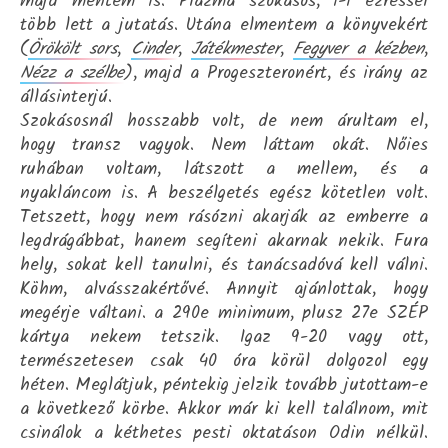
majd mentem is. Plazma szokásos, 1-1 ezressel
több lett a jutatás. Utána elmentem a könyvekért
(
Örökölt sors
,
Cinder
,
Játékmester
,
Fegyver a kézben
,
Nézz a szélbe
), majd a Progeszteronért, és irány az
állásinterjú.
Szokásosnál hosszabb volt, de nem árultam el,
hogy transz vagyok. Nem láttam okát. Nőies
ruhában voltam, látszott a mellem, és a
nyakláncom is. A beszélgetés egész kötetlen volt.
Tetszett, hogy nem rásózni akarják az emberre a
legdrágábbat, hanem segíteni akarnak nekik. Fura
hely, sokat kell tanulni, és tanácsadóvá kell válni.
Köhm, alvásszakértővé. Annyit ajánlottak, hogy
megérje váltani. a 290e minimum, plusz 27e SZÉP
kártya nekem tetszik. Igaz 9-20 vagy ott,
természetesen csak 40 óra körül dolgozol egy
héten. Meglátjuk, péntekig jelzik tovább jutottam-e
a következő körbe. Akkor már ki kell találnom, mit
csinálok a kéthetes pesti oktatáson Odin nélkül.