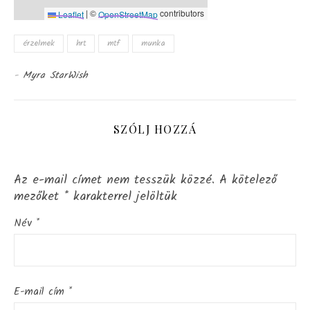
|
©
contributors
Leaflet
OpenStreetMap
érzelmek
hrt
mtf
munka
-
Myra StarWish
SZÓLJ HOZZÁ
Az e-mail címet nem tesszük közzé.
A kötelező
mezőket
*
karakterrel jelöltük
Név
*
E-mail cím
*