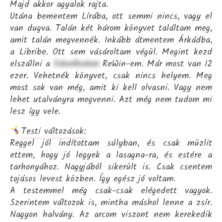
Majd akkor agyalok rajta.
Utána bementem Lírába, ott semmi nincs, vagy el
van dugva. Talán két három könyvet találtam meg,
amit talán megvennék. Inkább átmentem Árkádba,
a Libribe. Ott sem vásároltam végül. Megint kezd
elszállni a
EdenRedem
ReWin-em. Már most van 12
ezer. Vehetnék könyvet, csak nincs helyem. Meg
most sok van még, amit ki kell olvasni. Vagy nem
lehet utalványra megvenni. Azt még nem tudom mi
lesz így vele.
Testi változások:
Reggel jól indítottam súlyban, és csak müzlit
ettem, hogy jó legyek a lasagna-ra, és estére a
tarhonyához. Nagyjából sikerült is. Csak csentem
tojásos levest közben. Így egész jó voltam.
A testemmel még csak-csak elégedett vagyok.
Szerintem változok is, mintha máshol lenne a zsír.
Nagyon halvány. Az arcom viszont nem kerekedik