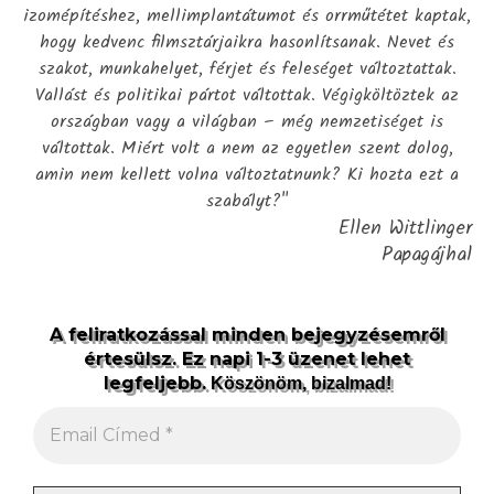
izomépítéshez, mellimplantátumot és orrműtétet kaptak,
hogy kedvenc filmsztárjaikra hasonlítsanak. Nevet és
szakot, munkahelyet, férjet és feleséget változtattak.
Vallást és politikai pártot váltottak. Végigköltöztek az
országban vagy a világban – még nemzetiséget is
váltottak. Miért volt a nem az egyetlen szent dolog,
amin nem kellett volna változtatnunk? Ki hozta ezt a
szabályt?"
Ellen Wittlinger
Papagájhal
A feliratkozással minden bejegyzésemről
értesülsz. Ez napi 1-3 üzenet lehet
legfeljebb.
Köszönöm, bizalmad!