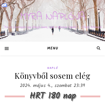
MYRA NAPLÓJA
"Ha az ösztrogén egy űrhajó lenne, már a Marson lennék." – Claire Atkinson
MENU
NAPLÓ
Könyvből sosem elég
2024. május 4., szombat 23:39
HRT 180 nap