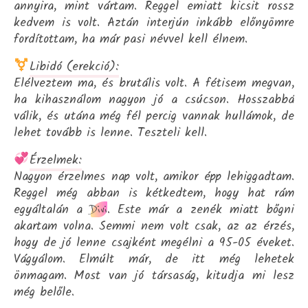
annyira, mint vártam. Reggel emiatt kicsit rossz
kedvem is volt. Aztán interjún inkább előnyömre
fordítottam, ha már pasi névvel kell élnem.
Libidó (erekció):
Elélveztem ma, és brutális volt. A fétisem megvan,
ha kihasználom nagyon jó a csúcson. Hosszabbá
válik, és utána még fél percig vannak hullámok, de
lehet tovább is lenne. Teszteli kell.
Érzelmek:
Nagyon érzelmes nap volt, amikor épp lehiggadtam.
Reggel még abban is kétkedtem, hogy hat rám
egyáltalán a
. Este már a zenék miatt bőgni
Divi
akartam volna. Semmi nem volt csak, az az érzés,
hogy de jó lenne csajként megélni a 95-05 éveket.
Vágyálom. Elmúlt már, de itt még lehetek
önmagam. Most van jó társaság, kitudja mi lesz
még belőle.