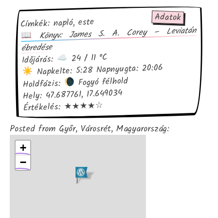
Adatok
Címkék: napló, este
Könyv: James S. A. Corey – Leviatán
ébredése
24 / 11 °C
Időjárás:
Napkelte: 5:28 Napnyugta: 20:06
Fogyó félhold
Holdfázis:
Hely: 47.687761, 17.649034
Értékelés: ★★★★☆
Posted from Győr, Városrét, Magyarország:
+
−