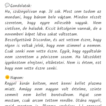
Gondolatok:
Hu, száznyolcvan nap. Jó sok. Most sem tudom az
mondani, hogy bánom bele vágtam. Minden részét
szeretem, hogy egyre nőiesebb vagyok. Nem
sietősen, de haladok. Kicsit kétségeim vannak, de a
novemberi képet látva sokat változtam.
Beszélgettünk Discordon, és azt vettem észre, hogy
régen is voltak jelek, hogy nem stimmel a nemem.
Csak senki nem vette észre. Egyik, hogy egyáltalán
nem szerettem a péniszem sosem. Ha látszódott
igyekeztem elrejteni, eltűntetni. Nem is értem, ezt
hogy nem vette észre senki.
Napom:
Reggel korán keltem, mert kenni kellet plazma
miatt. Amúgy nem nagyon volt értelme, szinte
semmit nem kellet borotválnom. Hajat sem
mostam, csak arcom tettem rendbe. Utána reggeli,