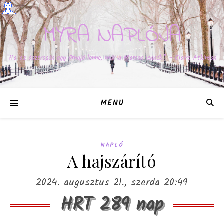
MYRA NAPLÓJA
"Ha az ösztrogén egy űrhajó lenne, már a Marson lennék." – Claire Atkinson
MENU
NAPLÓ
A hajszárító
2024. augusztus 21., szerda 20:49
HRT 289 nap