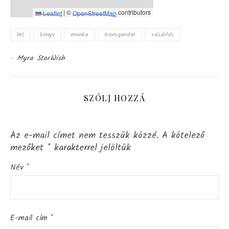
|
©
contributors
Leaflet
OpenStreetMap
hrt
könyv
munka
transgender
vásárlás
-
Myra StarWish
SZÓLJ HOZZÁ
Az e-mail címet nem tesszük közzé.
A kötelező
mezőket
*
karakterrel jelöltük
Név
*
E-mail cím
*