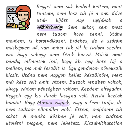
Reggel nem sok kedvel keltem, mert
tudtam, nem lesz túl jó a nap. Kávé
után kijött nap lapjának a
Tökéletesség
. Sem akkor, sem most
nem tudom hova tenni. Utána
mentem, is borotválkozni. Érdekes, de a szőröm
másképpen nő, van mikor tök jól le tudom szedni,
van hogy sehogy nem férek hozzá. Másik amit
mindig elfelejtek írni, hogy kb. egy hete fáj a
mellem, ma már feszült is. Úgy gondolom növekszik
kicsit. Utána nem nagyon kellet készülnöm, mert
már kész volt amit vittem. Buszok rendben voltak,
ahogy vártam pékségben voltam. Kezdem elfogadni.
Reggeli egy kis darab lasagna volt. Aztán hoztak
banánt. Vagy
Minion vagyok
, vagy a fene tudja, de
nem tudtam ellenállni neki. Ettem, majdnem túl
sokat. A munka közben jó volt, nem tudtam
utolérni magam, nem lehetett. Kiszámíthatatlan