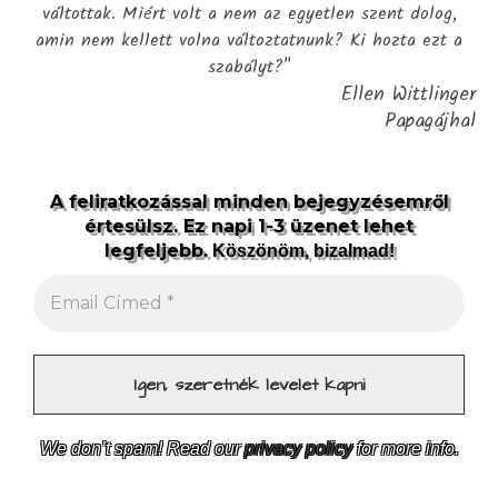
váltottak. Miért volt a nem az egyetlen szent dolog,
amin nem kellett volna változtatnunk? Ki hozta ezt a
szabályt?"
Ellen Wittlinger
Papagájhal
A feliratkozással minden bejegyzésemről
értesülsz. Ez napi 1-3 üzenet lehet
legfeljebb.
Köszönöm, bizalmad!
We don’t spam! Read our
privacy policy
for more info.