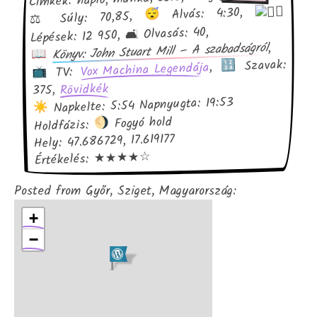
Alvás: 4:30,
⚖ Súly: 70,85,
Lépések: 12 950, 🛋 Olvasás: 40,
,
Könyv: John Stuart Mill – A szabadságról
Szavak:
,
Vox Machina Legendája
TV:
Rövidkék
375,
Napkelte: 5:54 Napnyugta: 19:53
Fogyó hold
Holdfázis:
Hely: 47.686729, 17.619177
Értékelés: ★★★★☆
Posted from Győr, Sziget, Magyarország:
+
−