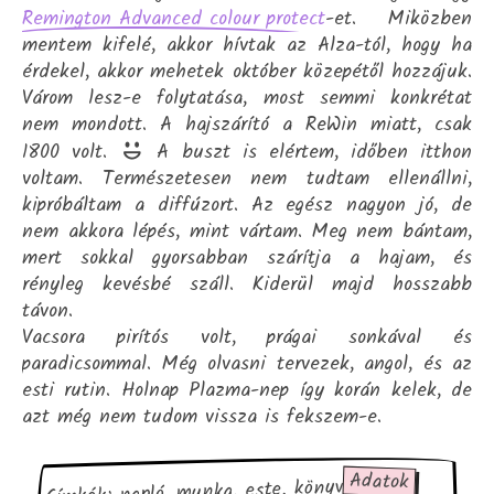
-et. Miközben
Remington Advanced colour protect
mentem kifelé, akkor hívtak az Alza-tól, hogy ha
érdekel, akkor mehetek október közepétől hozzájuk.
Várom lesz-e folytatása, most semmi konkrétat
nem mondott. A hajszárító a ReWin miatt, csak
1800 volt.
A buszt is elértem, időben itthon
voltam. Természetesen nem tudtam ellenállni,
kipróbáltam a diffúzort. Az egész nagyon jó, de
nem akkora lépés, mint vártam. Meg nem bántam,
mert sokkal gyorsabban szárítja a hajam, és
rényleg kevésbé száll. Kiderül majd hosszabb
távon.
Vacsora pirítós volt, prágai sonkával és
paradicsommal. Még olvasni tervezek, angol, és az
esti rutin. Holnap Plazma-nep így korán kelek, de
azt még nem tudom vissza is fekszem-e.
Adatok
Címkék: napló, munka, este, könyv, tarot