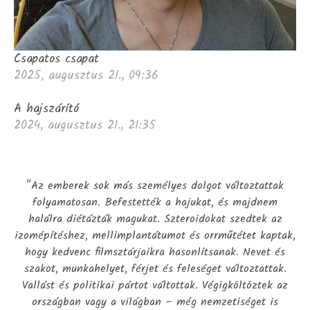
Csapatos csapat
2025, augusztus 21., 09:36
A hajszárító
2024, augusztus 21., 21:35
"Az emberek sok más személyes dolgot változtattak
folyamatosan. Befestették a hajukat, és majdnem
halálra diétázták magukat. Szteroidokat szedtek az
izomépítéshez, mellimplantátumot és orrműtétet kaptak,
hogy kedvenc filmsztárjaikra hasonlítsanak. Nevet és
szakot, munkahelyet, férjet és feleséget változtattak.
Vallást és politikai pártot váltottak. Végigköltöztek az
országban vagy a világban – még nemzetiséget is