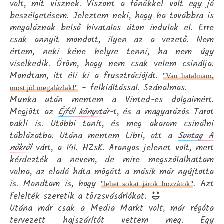
volt, mit visznek. Viszont a főnökkel volt egy jó
beszélgetésem. Jeleztem neki, hogy ha továbbra is
megaláznak belső hivatalos úton indulok el. Erre
csak annyit mondott, ilyen az a vezető. Nem
értem, neki kéne helyre tenni, ha nem úgy
viselkedik. Öröm, hogy nem csak velem csinálja.
Mondtam, itt éli ki a frusztrációját.
"Van hatalmam,
– felkiáltással. Szánalmas.
most jól megalázlak!"
Munka után mentem a Vinted-es dolgaimért.
Megjött az
Éjfél könyvtár
-t, és a magyarázós Tarot
pakli is. Utóbbi tanít, és meg akarom csinálni
táblázatba. Utána mentem Libri, ott a
Sontag A
nőkről
várt, a 141. HZsK. Aranyos jelenet volt, mert
kérdezték a nevem, de mire megszólalhattam
volna, az eladó háta mögött a másik már nyújtotta
is. Mondtam is, hogy
. Azt
"lehet sokat járok hozzátok"
felelték szeretik a törzsvásárlókat.
Utána már csak a Media Markt volt, már régóta
tervezett hajszárítót vettem meg. Egy