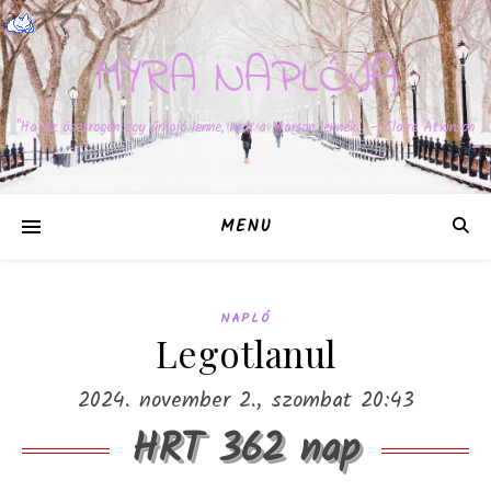
MYRA NAPLÓJA
"Ha az ösztrogén egy űrhajó lenne, már a Marson lennék." – Claire Atkinson
MENU
NAPLÓ
Legotlanul
2024. november 2., szombat 20:43
HRT 362 nap