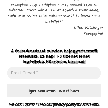
országban vagy a világban – még nemzetiséget is
váltottak. Miért volt a nem az egyetlen szent dolog,
amin nem kellett volna változtatnunk? Ki hozta ezt a
szabályt?"
Ellen Wittlinger
Papagájhal
A feliratkozással minden bejegyzésemről
értesülsz. Ez napi 1-3 üzenet lehet
legfeljebb.
Köszönöm, bizalmad!
We don’t spam! Read our
privacy policy
for more info.