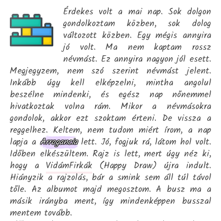
Érdekes volt a mai nap. Sok dolgon
gondolkoztam közben, sok dolog
változott közben. Egy mégis annyira
jó volt. Ma nem kaptam rossz
névmást. Ez annyira nagyon jól esett.
Megjegyzem, nem szó szerint névmást jelent.
Inkább úgy kell elképzelni, mintha angolul
beszélne mindenki, és egész nap nőnemmel
hivatkoztak volna rám. Mikor a névmásokra
gondolok, akkor ezt szoktam érteni. De vissza a
reggelhez. Keltem, nem tudom miért írom, a nap
lapja a
Arrogancia
lett. Jó, fogjuk rá, látom hol volt.
Időben elkészültem. Rajz is lett, mert úgy néz ki,
hogy a
VidámFirkák
(Happy Draw) újra indult.
Hiányzik a rajzolás, bár a smink sem áll túl távol
tőle. Az albumot majd megosztom. A busz ma a
másik irányba ment, így mindenképpen busszal
mentem tovább.