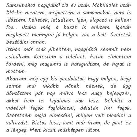
Samsunghoz nagyjából tíz év után. Mobilüzlet után
DM-be mentem, megvettem a samponokat, nem is
időztem. Kelletek, letudtam. Igen, alapozó is kelleni
fog… Utána még a buszt is elértem. Igazán
meglepett mennyire jó helyen van a bolt. Szeretek
besétálni onnan.
Itthon már csak pihentem, nagyjából semmit nem
csináltam. Kerestem a telefont. Aztán elmentem
fürdeni, még magamra is haragudtam, de hajat is
mostam.
Akartam még egy kis gondolatot, hogy milyen, hogy
szinte már inkább nőnek néznek, de úgy
döntöttem pár nap múlva lesz nagy bejegyzés,
akkor írom le. Izgalmas nap lesz. Délelőtt a
videóval fogok foglalkozni, délután írni fogok.
Szeretném majd elmesélni, milyen volt megélni a
változást. Biztos lesz, amit már írtam, de pont ez
a lényeg. Mert kicsit másképpen látom.