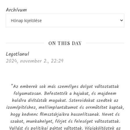
Archívum
ON THIS DAY
Legotlanul
2024, november 2., 22:29
"Az emberek sok más személyes dolgot változtattak
folyamatosan. Befestették a hajukat, és majdnem
halálra diétázták magukat. Szteroidokat szedtek az
izomépítéshez, mellimplantátumot és orrműtétet kaptak,
hogy kedvenc filmsztárjaikra hasonlítsanak. Nevet és
szakot, munkahelyet, férjet és feleséget változtattak.
Vallást és politikai pártot váltottak. Végigköltöztek az