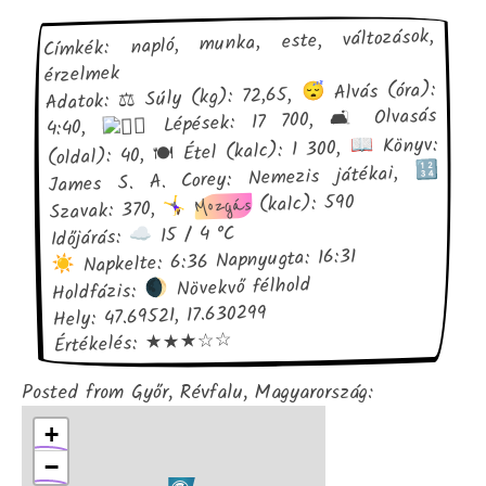
Címkék: napló, munka, este, változások,
érzelmek
Alvás (óra):
Adatok: ⚖ Súly (kg): 72,65,
Lépések: 17 700, 🛋 Olvasás
4:40,
Könyv:
(oldal): 40, 🍽 Étel (kalc): 1 300,
James S. A. Corey: Nemezis játékai,
(kalc): 590
Mozgás
Szavak: 370,
15 / 4 °C
Időjárás:
Napkelte: 6:36 Napnyugta: 16:31
Növekvő félhold
Holdfázis:
Hely: 47.69521, 17.630299
Értékelés: ★★★☆☆
Posted from Győr, Révfalu, Magyarország:
+
−