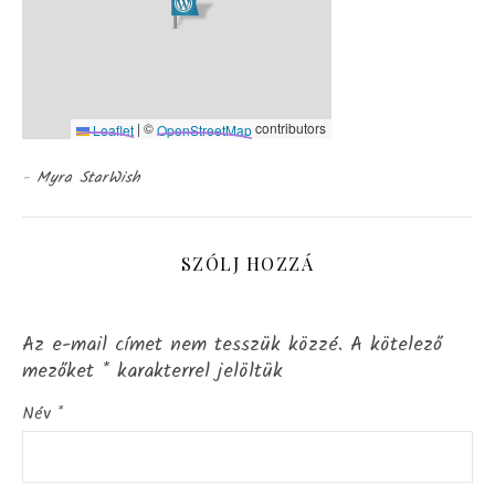
|
©
contributors
Leaflet
OpenStreetMap
-
Myra StarWish
SZÓLJ HOZZÁ
Az e-mail címet nem tesszük közzé.
A kötelező
mezőket
*
karakterrel jelöltük
Név
*