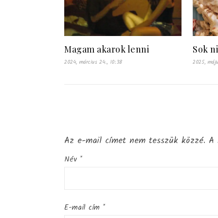
Magam akarok lenni
Sok n
2024, március 24., 10:38
2025, máju
Az e-mail címet nem tesszük közzé.
A 
Név
*
E-mail cím
*