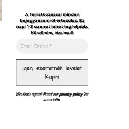
A feliratkozással minden
bejegyzésemről értesülsz. Ez
napi 1-3 üzenet lehet legfeljebb.
Köszönöm, bizalmad!
We don’t spam! Read our
privacy policy
for
more info.