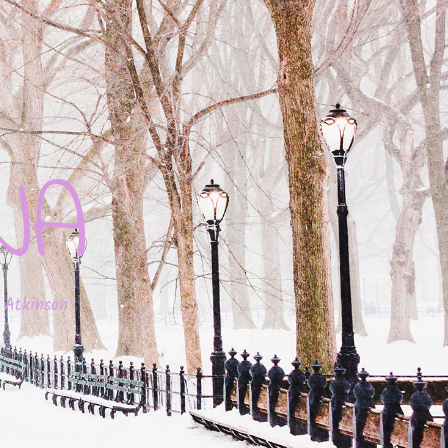
JA
 Atkinson