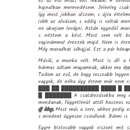
ez az eső miatt volt inkább. A délelő
hajnalban merevedésem.
Jelenleg csak 
így most jobban alszom, s újra értelm
jobb az alvásom, s eddig is voltak mer
ne akarjam levágni. Aztán egyedül ma
s néztem a kést. Most sem volt ké
vaginámmal érezzek majd. Nem is érz
Még maradhat sóhajjal. Ezt a pár hónap
Másik, a munka volt. Most is áll a 
hármas adtam magamnak, akkor ma éppe
Tudom az eső, de hogy rosszabb legyen 
vagyok, de néha úgy érzem már nem c
███ ██ ██████████ ████ █ █
█ ███████ A csatározásokba meg má
mondanak, függetlenül attól hasznos va
új lány.
Most más a terv, ahhoz pedig e
s mindent ügyesen csinálunk. Bármi is 
Egyre biztosabb vagyok viszont mit 