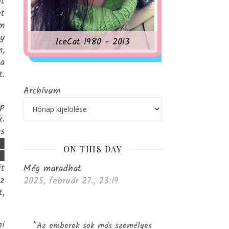
nt
nt
em
gy
IceCat 1980 - 2013
m,
a
.
Archívum
ap
k.
as
██
ON THIS DAY
█
t
Még maradhat
az
2025, február 27., 23:19
t,
ni
"Az emberek sok más személyes