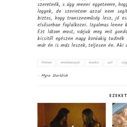
szeretnék, s úgy menni egyetemre, hog
legyek, de szerintem azzal nem segít
biztos, hogy transzneműség lesz, jó es
elsősorban foglalkozni. Izgalmas lenne 
Ezt látom most, várjuk meg mit gondol
kicsitől egészen nagy korúakig tudnék
már én is más leszek, teljesen én. Aki 
félelem
mindennapok
munka
suli
vág
-
Myra StarWish
EZEKET