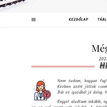
KEZDŐLAP
TÁBL
Mé
202
H
Nem tudom, hogyan fogl
Közben azért jöttek csom
Bár ez igazából jó dolog.
Reggel aludtam inkább, eg