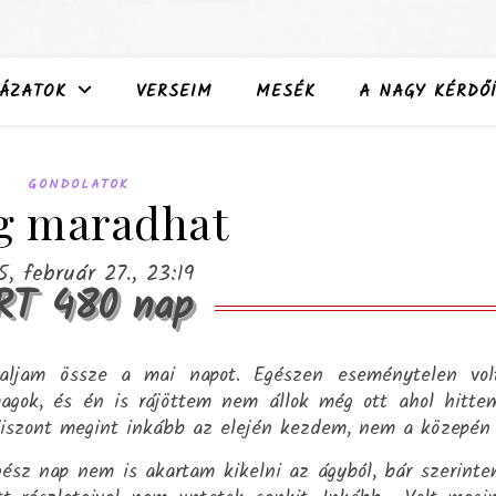
ÁZATOK
VERSEIM
MESÉK
A NAGY KÉRDŐÍ
GONDOLATOK
g maradhat
5, február 27., 23:19
RT 480 nap
aljam össze a mai napot. Egészen eseménytelen volt
agok, és én is rájöttem nem állok még ott ahol hitte
 Viszont megint inkább az elején kezdem, nem a közepén
ész nap nem is akartam kikelni az ágyból, bár szerint