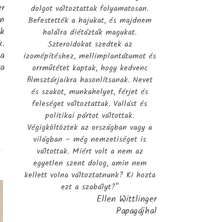
er
dolgot változtattak folyamatosan.
en
Befestették a hajukat, és majdnem
ék
halálra diétázták magukat.
k.
Szteroidokat szedtek az
ha
izomépítéshez, mellimplantátumot és
ra
orrműtétet kaptak, hogy kedvenc
filmsztárjaikra hasonlítsanak. Nevet
és szakot, munkahelyet, férjet és
feleséget változtattak. Vallást és
politikai pártot váltottak.
Végigköltöztek az országban vagy a
világban – még nemzetiséget is
váltottak. Miért volt a nem az
egyetlen szent dolog, amin nem
kellett volna változtatnunk? Ki hozta
ezt a szabályt?"
Ellen Wittlinger
Papagájhal