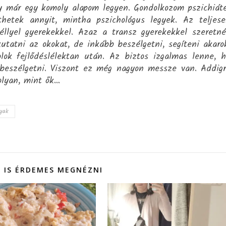
y már egy komoly alapom legyen. Gondolkozom pszichiát
hetek annyit, mintha pszichológus legyek. Az teljes
éllyel gyerekekkel. Azaz a transz gyerekekkel szeretn
kutatni az okokat, de inkább beszélgetni, segíteni akaro
ok fejlődéslélektan után. Az biztos izgalmas lenne, 
 beszélgetni. Viszont ez még nagyon messze van. Addig
olyan, mint ők…
yak
 IS ÉRDEMES MEGNÉZNI