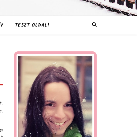
V
TESZT OLDAL!
.
m.
em