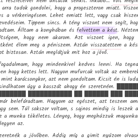
tt részleteivel nem untatok senkit. Inkább…
Volt megi
arra tudok gondolni, hogy a progeszteron miatt. Viszo
es a vérkeringésem. Lehet emiatt lett, vagy csak hisz
evedéseim. Tippem sincs. A tény viszont nem segít, ho
radtam. Álltam a konyhában és
felvettem a kést
. Nézte
tségem, hogy nem akarom. Azt viszont igen, hogy 
etként élem meg a péniszem. Aztán
visszatettem
a kést
ot biztosan. Aztán meglátjuk mit hoz a jövő.
fogadalmam, hogy mindenkivel kedves lenni. Ha tegn
n hogy kettes lett. Nagyon mufurcak voltak az embere
mint karácsonykor, azt nem gondoltam. Kicsit én is lud
sinálhatom úgy a kasszát ahogy én szeretném. ████
███████ ███████████ ██ ██████ ███ ███
r belefáradtam. Hagyom az egészet, azt teszem ami
gy sem. Túl sokszor voltam, s sajnos mindig is leszek 
z a munka tökéletes. Lényeg, hogy meghúzzuk magunka
legyen az.
szeretnék a jövőben. Addig míg a gimit nyúzom olvas