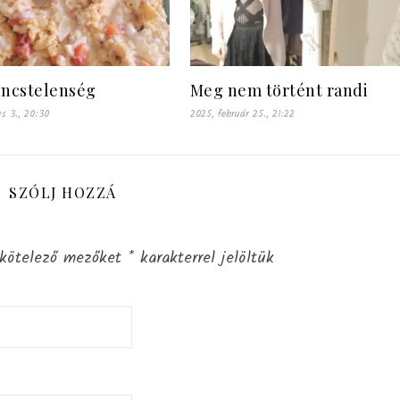
incstelenség
Meg nem történt randi
s 3., 20:30
2025, február 25., 21:22
SZÓLJ HOZZÁ
kötelező mezőket
*
karakterrel jelöltük