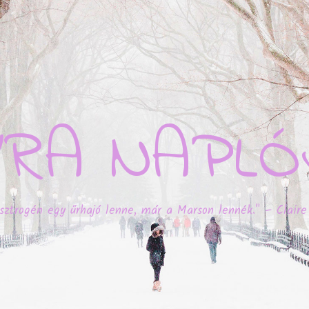
YRA NAPLÓ
sztrogén egy űrhajó lenne, már a Marson lennék." – Claire