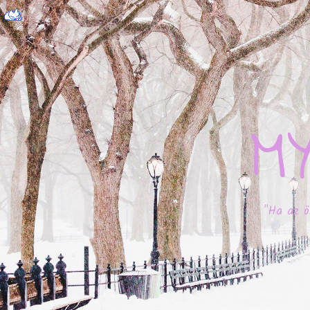
M
"Ha az ö