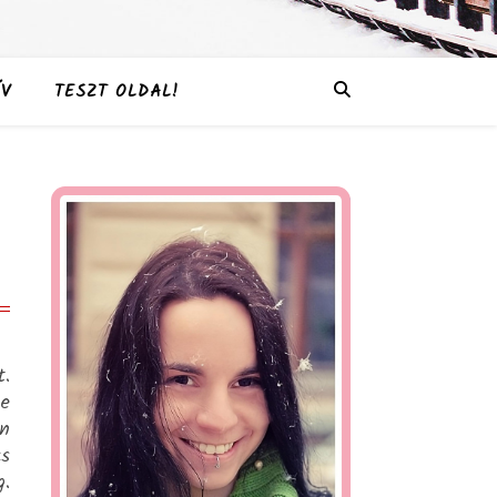
V
TESZT OLDAL!
t.
de
en
cs
g.