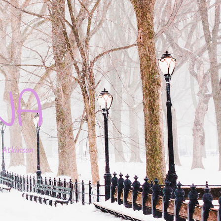
JA
 Atkinson