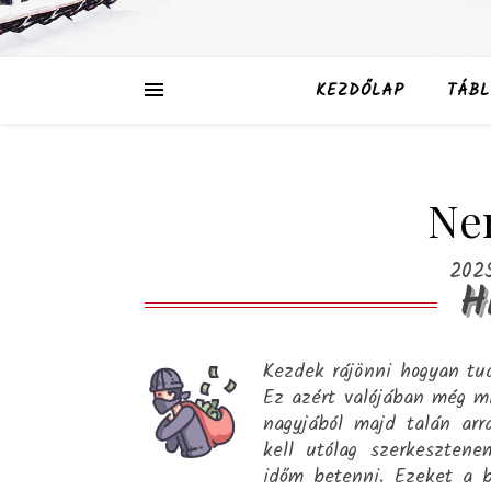
KEZDŐLAP
TÁBL
Nem
2025
H
Kezdek rájönni hogyan tud
Ez azért valójában még mi
nagyjából majd talán arr
kell utólag szerkesztene
időm betenni. Ezeket a be