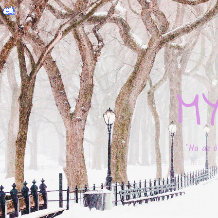
M
"Ha az ö