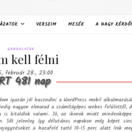
ÁZATOK
VERSEIM
MESÉK
A NAGY KÉRDŐÍ
GONDOLATOK
 kell félni
, február 28., 23:00
RT 481 nap
om igazán jól használni a WordPress mobil alkalmazásá
ndig nagyon elmarad a számítógépes webes felülettől, 
a is kitalálok valami. Jó, az ikonok miatt mindenképp
m. Sőt jelenleg így délutános napokon még képet sin
jegyzéseket a hazafelé tartó 10-15 perc alatt írok me