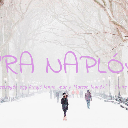
YRA NAPLÓ
sztrogén egy űrhajó lenne, már a Marson lennék." – Claire