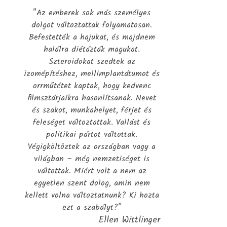
"Az emberek sok más személyes
dolgot változtattak folyamatosan.
Befestették a hajukat, és majdnem
halálra diétázták magukat.
Szteroidokat szedtek az
izomépítéshez, mellimplantátumot és
orrműtétet kaptak, hogy kedvenc
filmsztárjaikra hasonlítsanak. Nevet
és szakot, munkahelyet, férjet és
feleséget változtattak. Vallást és
politikai pártot váltottak.
Végigköltöztek az országban vagy a
világban – még nemzetiséget is
váltottak. Miért volt a nem az
egyetlen szent dolog, amin nem
kellett volna változtatnunk? Ki hozta
ezt a szabályt?"
Ellen Wittlinger