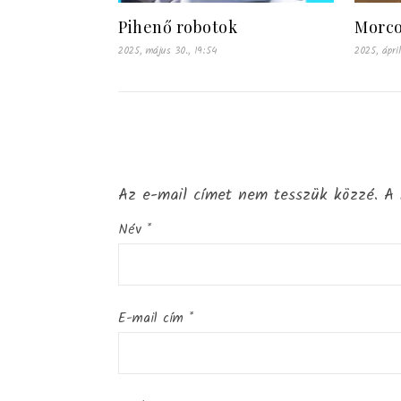
Pihenő robotok
Morco
2025, május 30., 19:54
2025, ápril
Az e-mail címet nem tesszük közzé.
A 
Név
*
E-mail cím
*