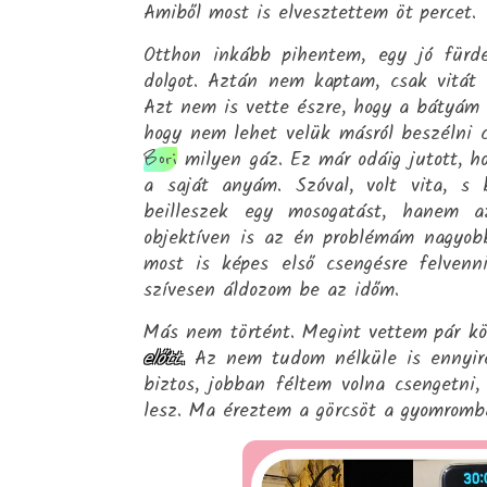
Amiből most is elvesztettem öt percet.
Otthon inkább pihentem, egy jó für
dolgot. Aztán nem kaptam, csak vitát
Azt nem is vette észre, hogy a bátyám 
hogy nem lehet velük másról beszélni
milyen gáz. Ez már odáig jutott, h
Bori
a saját anyám. Szóval, volt vita, s
beilleszek egy mosogatást, hanem az
objektíven is az én problémám nagyob
most is képes első csengésre felven
szívesen áldozom be az időm.
Más nem történt. Megint vettem pár k
előtt.
Az nem tudom nélküle is ennyire
biztos, jobban féltem volna csengetni,
lesz. Ma éreztem a görcsöt a gyomromba