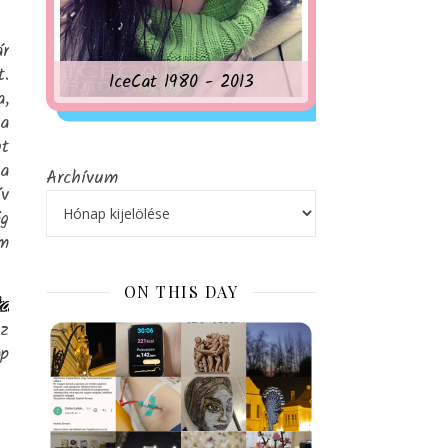
ár
t.
IceCat 1980 - 2013
a,
 a
nt
va
Archívum
ív
ég
em
ON THIS DAY
ka
Az
ap