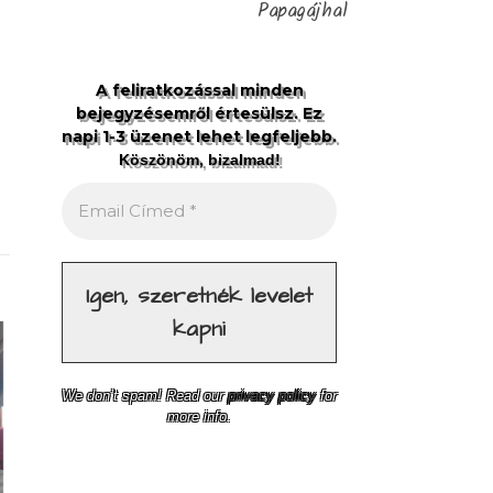
Papagájhal
A feliratkozással minden
bejegyzésemről értesülsz. Ez
napi 1-3 üzenet lehet legfeljebb.
Köszönöm, bizalmad!
We don’t spam! Read our
privacy policy
for
more info.