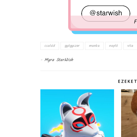
F
család
gyógyszer
munka
napló
vita
-
Myra StarWish
EZEKET