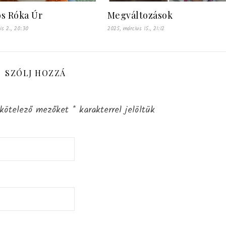
s Róka Úr
Megváltozások
is 2., 20:30
2025, március 15., 21:12
SZÓLJ HOZZÁ
kötelező mezőket
*
karakterrel jelöltük