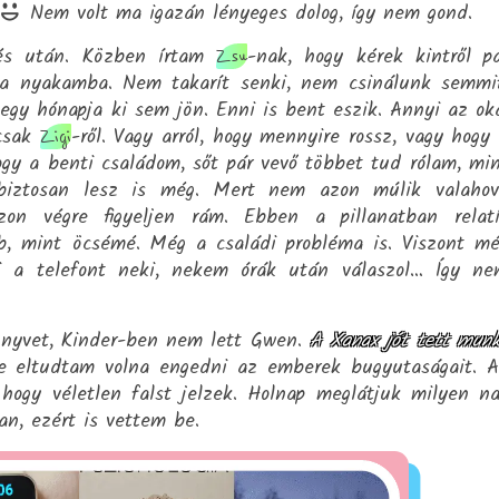
Nem volt ma igazán lényeges dolog, így nem gond.
dés után. Közben írtam
-nak, hogy kérek kintről p
Zsu
 a nyakamba. Nem takarít senki, nem csinálunk semmi
egy hónapja ki sem jön. Enni is bent eszik. Annyi az ok
 csak
-ről. Vagy arról, hogy mennyire rossz, vagy hogy
Zigi
ogy a benti családom, sőt pár vevő többet tud rólam, mi
 biztosan lesz is még. Mert nem azon múlik valaho
on végre figyeljen rám. Ebben a pillanatban relat
b, mint öcsémé. Még a családi probléma is. Viszont m
ni a telefont neki, nekem órák után válaszol… Így n
önyvet, Kinder-ben nem lett Gwen.
A Xanax jót tett mun
 eltudtam volna engedni az emberek bugyutaságait. 
 hogy véletlen falst jelzek. Holnap meglátjuk milyen n
n, ezért is vettem be.