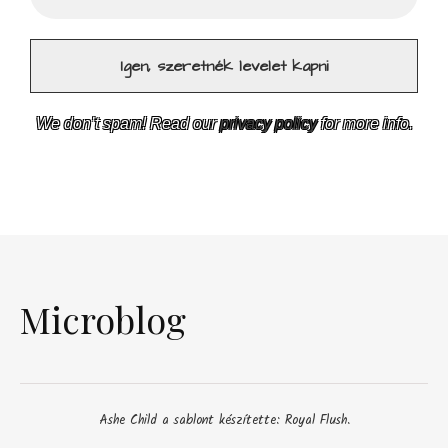
We don’t spam! Read our
privacy policy
for more info.
Microblog
Ashe Child a sablont készítette:
Royal Flush
.