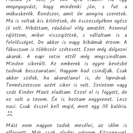
megnyugvást, hogy mindenki jön, s fut a
mókuskerék. Rendszer, amit én annyira szeretek.
Ma is voltak kis kitérések, de összességében egész
jó volt. Hibáztam, ráadásul elég amatőrt. Azonnal
rájöttem, mikor visszajöttek, s vállaltam is a
felelősséget. De akkor is nagy hibámak érzem. A
fókuszum is többször szétesett. Ezen még dolgozni
akarok. A napi rutin ettől még megcsináltam.
Minden sikerült. Az emberek is egyre kevésbé
tudnak bosszanatani. Hagyom had csinálják. Csak
akkor szólok, ha akaratlanul is, de lopnának.
Természetesen azért siker is volt. Szrintem vagy
száz Kinder Maxit eladtam. Ezzel el is fogyott, de
ez volt a tevem. Én is hoztam negyvenet. Lesz
nasi. Csak ésszel kell majd, mert egy 110 kalória.
Mást nem nagyon tudok mesélni, az időm is
elfogyott. Már csak aludni vágyom Kitsune-vel.