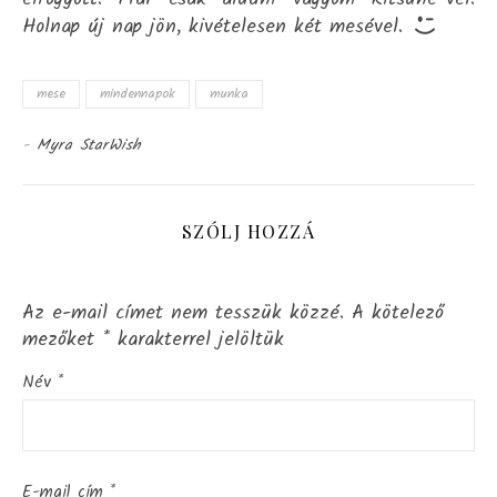
Holnap új nap jön, kivételesen két mesével.
mese
mindennapok
munka
-
Myra StarWish
SZÓLJ HOZZÁ
Az e-mail címet nem tesszük közzé.
A kötelező
mezőket
*
karakterrel jelöltük
Név
*
E-mail cím
*