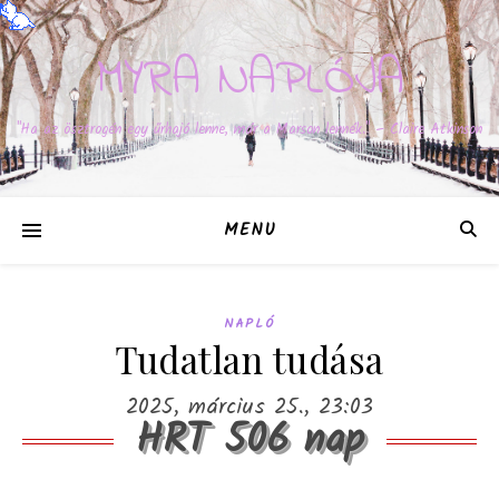
MYRA NAPLÓJA
"Ha az ösztrogén egy űrhajó lenne, már a Marson lennék." – Claire Atkinson
MENU
NAPLÓ
Tudatlan tudása
2025, március 25., 23:03
HRT 506 nap