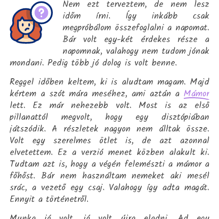
Nem ezt terveztem, de nem lesz
időm írni. Így inkább csak
megpróbálom összefoglalni a napomat.
Bár volt egy-két érdekes része a
napomnak, valahogy nem tudom jónak
mondani. Pedig több jó dolog is volt benne.
Reggel időben keltem, ki is aludtam magam. Majd
kértem a szót mára meséhez, ami aztán a
Mámor
lett. Ez már nehezebb volt. Most is az első
pillanattól megvolt, hogy egy disztópiában
játszódik. A részletek nagyon nem álltak össze.
Volt egy szerelmes ötlet is, de azt azonnal
elvetettem. Ez a verzió menet közben alakult ki.
Tudtam azt is, hogy a végén felemészti a mámor a
főhőst. Bár nem használtam nemeket aki mesél
srác, a vezető egy csaj. Valahogy így adta magát.
Ennyit a történetről.
Munka jó volt, jó volt újra eladni. Ad egy