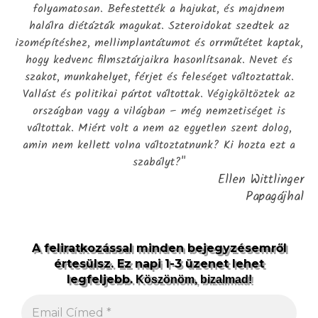
folyamatosan. Befestették a hajukat, és majdnem
halálra diétázták magukat. Szteroidokat szedtek az
izomépítéshez, mellimplantátumot és orrműtétet kaptak,
hogy kedvenc filmsztárjaikra hasonlítsanak. Nevet és
szakot, munkahelyet, férjet és feleséget változtattak.
Vallást és politikai pártot váltottak. Végigköltöztek az
országban vagy a világban – még nemzetiséget is
váltottak. Miért volt a nem az egyetlen szent dolog,
amin nem kellett volna változtatnunk? Ki hozta ezt a
szabályt?"
Ellen Wittlinger
Papagájhal
A feliratkozással minden bejegyzésemről
értesülsz. Ez napi 1-3 üzenet lehet
legfeljebb.
Köszönöm, bizalmad!