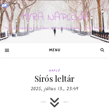
MYRA NAPLÓJA
"Ha az ösztrogén egy űrhajó lenne, már a Marson lennék." – Claire Atkinson
MENU
NAPLÓ
Sírós leltár
2025, július 13., 23:49