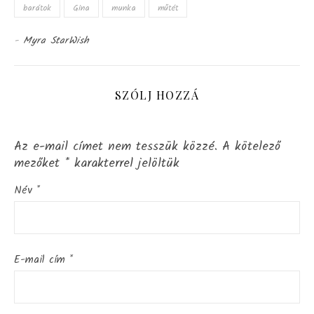
barátok
Gina
munka
műtét
-
Myra StarWish
SZÓLJ HOZZÁ
Az e-mail címet nem tesszük közzé.
A kötelező
mezőket
*
karakterrel jelöltük
Név
*
E-mail cím
*