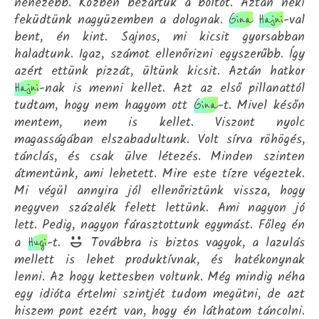
nehezebb. Közben bezártuk a boltot. Aztán neki
feküdtünk nagyüzemben a dolognak.
-val
Gina
Hajni
bent, én kint. Sajnos, mi kicsit gyorsabban
haladtunk. Igaz, számot ellenőrizni egyszerűbb. Így
azért ettünk pizzát, ültünk kicsit. Aztán hatkor
-nak is menni kellet. Azt az első pillanattól
Hajni
tudtam, hogy nem hagyom ott
-t. Mivel későn
Gina
mentem, nem is kellet. Viszont nyolc
magasságában elszabadultunk. Volt sírva röhögés,
tánclás, és csak ülve létezés. Minden szinten
átmentünk, ami lehetett. Mire este tízre végeztek.
Mi végül annyira jól ellenőriztünk vissza, hogy
negyven százalék felett lettünk. Ami nagyon jó
lett. Pedig, nagyon fárasztottunk egymást. Főleg én
a
-t.
Továbbra is biztos vagyok, a lazulás
Hugi
mellett is lehet produktívnak, és hatékonynak
lenni. Az hogy kettesben voltunk. Még mindig néha
egy idióta értelmi szintjét tudom megütni, de azt
hiszem pont ezért van, hogy én láthatom táncolni.