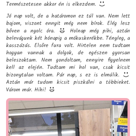
Természetesen akkor én is elkezdem.
Jó nap volt, de a határomon ez túl van. Nem lett
bajom, viszont ennyit még nem bírok. Elég lesz
bőven a nyolc óra.
Holnap még pihi, aztán
belevágunk két hónapig a mókuskerékbe. Tényleg, a
kasszázás. Elsőre fura volt. Hirtelen nem tudtam
hogyan vannak a dolgok, de egészen gyorsan
beleszoktam. Nem gondoltam, ennyire figyelnem
kell az elején. Tudtam mi hol van, csak kicsit
bizonytalan voltam. Pár nap, s ez is elmúlik.
Aztán már tudom kicsit piszkálni a többieket.
Várom már. Hihi!