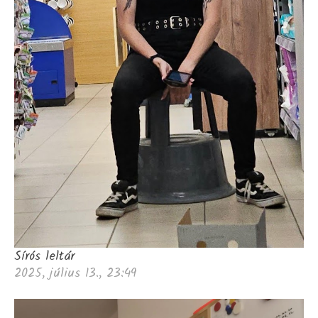
Sírós leltár
2025, július 13., 23:49