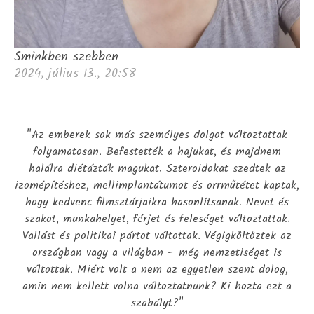
Sminkben szebben
2024, július 13., 20:58
"Az emberek sok más személyes dolgot változtattak
folyamatosan. Befestették a hajukat, és majdnem
halálra diétázták magukat. Szteroidokat szedtek az
izomépítéshez, mellimplantátumot és orrműtétet kaptak,
hogy kedvenc filmsztárjaikra hasonlítsanak. Nevet és
szakot, munkahelyet, férjet és feleséget változtattak.
Vallást és politikai pártot váltottak. Végigköltöztek az
országban vagy a világban – még nemzetiséget is
váltottak. Miért volt a nem az egyetlen szent dolog,
amin nem kellett volna változtatnunk? Ki hozta ezt a
szabályt?"