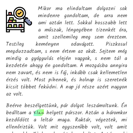
Mikor ma elindultam dolgozni sok
mindenre gondoltam, de arra nem
ami aztán lett. Sokkal hosszabb lett
a műszak, lényegében tizenkét óra,
amit szellemileg meg sem éreztem.
Testileg keményen odavágott. Piszkosul
megduzzadtam, s nem értem az okát. Sejtem még
mindig a gyógyulás elején vagyok, s nem túl a
kezdetén ahogy én gondoltam. A mozgásba annyira
nem zavart, és nem is fáj, inkább csak kellemetlen
érzés volt. Most pihenek, és holnap is szeretnék
kicsit többet feküdni. A nap jó része azért nagyon
az volt.
Beérve beszélgettünk, pár dolgot leszámoltunk. Én
beálltam a
helyett párszor. Aztán a háromkor
Klau
kezdődött a leltár maga. Raktár, végeztek, mi
ellenőriztük. Volt mit egyszerűbb volt, volt amit