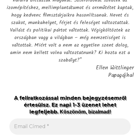
halálra diétázták magukat. Szteroidokat szedtek az
izomépítéshez, mellimplantátumot és orrműtétet kaptak,
hogy kedvenc filmsztárjaikra hasonlítsanak. Nevet és
szakot, munkahelyet, férjet és feleséget változtattak.
Vallást és politikai pártot váltottak. Végigköltöztek az
országban vagy a világban – még nemzetiséget is
váltottak. Miért volt a nem az egyetlen szent dolog,
amin nem kellett volna változtatnunk? Ki hozta ezt a
szabályt?"
Ellen Wittlinger
Papagájhal
A feliratkozással minden bejegyzésemről
értesülsz. Ez napi 1-3 üzenet lehet
legfeljebb.
Köszönöm, bizalmad!