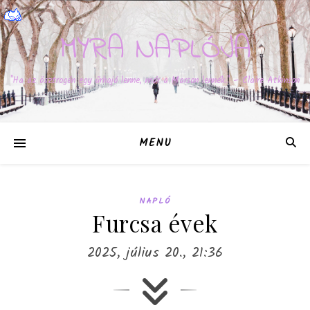
MYRA NAPLÓJA
"Ha az ösztrogén egy űrhajó lenne, már a Marson lennék." – Claire Atkinson
MENU
NAPLÓ
Furcsa évek
2025, július 20., 21:36