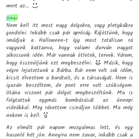
mert az…
Gina:
Nem kell itt most nagy dolgokra, vagy pletykákra
gondolni. Inkább csak pár apróság. Rájöttünk, hogy
imádjuk a Halloween-t így most totálisan rá
vagyunk kattanva, hogy valami durván nagyot
alkossunk idén. Már vannak ötletek, tervek. Várom,
hogy összeüljünk ezt megbeszélni.
Másik, hogy
végre lejutottunk a Bárba. Bár nem volt sok időm,
kicsit élveztem a barátait, és a társaságát. Nem is
igazán beszéltem, de pont erre volt szükségem.
Utána viszont pár dolgot megbeszéltünk. Ma is
folytattuk egymás bombázását az ünnepi
videókkal. Meg rávettem csináljon többet. Ma még
nekem is kell.
Az elmúlt pár napom mozgalmas lett, és egy
hasonló hét jön. Annyira nem zavar, inkább csak a