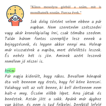
"Kínos mosolyra görbül a szám, mit is
mondhatnék ezután. Furcsa évek."
Sok dolog történt velem ebben a pár
napban. Nem szeretném szétszedni
vagy akár kronológiailag írni, csak témába szedem.
Talán három fontos szereplője lesz ennek a
bejegyzésnek, és legyen akkor ennyi ma. Holnap
már visszatérek a napiba, mert délelőttös leszek.
És nehéz hét is jön. Aminek azért lesznek
remélem jó részei is.
Apám:
Pár napja kiderült, hogy rákos. Bevallom hónapok
óta volt bennem egy érzés, hogy fel kéne keresni.
Valahogy volt az volt benne, ki kell derítenem nem
halt-e meg. Öcsém előbb lépet. Arra jártak és
benéztek. Aztán jött a sokk. Apánk már ágyhoz
van kötve, és nem is tud felkelni. Deréktól lefelé