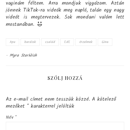
vaginám féltem. Arra mondjuk vigyázom. Aztán
jönnek TikTok-ra videók meg napló, talán egy nagy
videót is megtervezek. Sok mondani valóm lett
mostanában.
Apu
barátok
család
EdE
érzelmek
Gina
-
Myra StarWish
SZÓLJ HOZZÁ
Az e-mail címet nem tesszük közzé.
A kötelező
mezőket
*
karakterrel jelöltük
Név
*