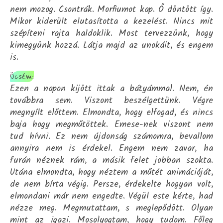
nem mozog. Csontrák. Morfiumot kap. Ő döntött így.
Mikor kiderült elutasította a kezelést. Nincs mit
szépíteni rajta haldoklik. Most tervezzünk, hogy
kimegyünk hozzá. Látja majd az unokáit, és engem
is.
Öcsém:
Ezen a napon kijött ittak a bátyámmal. Nem, én
továbbra sem. Viszont beszélgettünk. Végre
megnyílt előttem. Elmondta, hogy elfogad, és nincs
baja hogy megműtöttek. Emese-nek viszont nem
tud hívni. Ez nem újdonság számomra, bevallom
annyira nem is érdekel. Engem nem zavar, ha
furán néznek rám, a másik felet jobban szokta.
Utána elmondta, hogy néztem a műtét animációját,
de nem bírta végig. Persze, érdekelte hogyan volt,
elmondani már nem engedte. Végül este kérte, had
nézze meg. Megmutattam, s meglepődött. Olyan
mint az igazi. Mosolyogtam, hogy tudom. Főleg