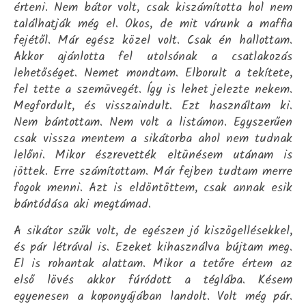
érteni. Nem bátor volt, csak kiszámította hol nem
találhatják még el. Okos, de mit várunk a maffia
fejétől. Már egész közel volt. Csak én hallottam.
Akkor ajánlotta fel utolsónak a csatlakozás
lehetőséget. Nemet mondtam. Elborult a tekítete,
fel tette a szemüvegét. Így is lehet jelezte nekem.
Megfordult, és visszaindult. Ezt használtam ki.
Nem bántottam. Nem volt a listámon. Egyszerűen
csak vissza mentem a sikátorba ahol nem tudnak
lelőni. Mikor észrevették eltünésem utánam is
jöttek. Erre számítottam. Már fejben tudtam merre
fogok menni. Azt is eldöntöttem, csak annak esik
bántódása aki megtámad.
A sikátor szűk volt, de egészen jó kiszögellésekkel,
és pár létrával is. Ezeket kihasználva bújtam meg.
El is rohantak alattam. Mikor a tetőre értem az
első lövés akkor fúródott a téglába. Késem
egyenesen a koponyájában landolt. Volt még pár.