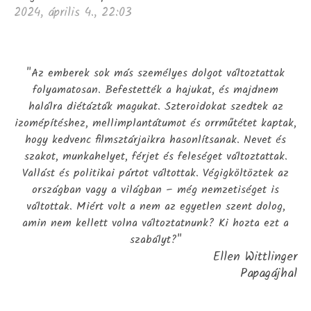
2024, április 4., 22:03
"Az emberek sok más személyes dolgot változtattak
folyamatosan. Befestették a hajukat, és majdnem
halálra diétázták magukat. Szteroidokat szedtek az
izomépítéshez, mellimplantátumot és orrműtétet kaptak,
hogy kedvenc filmsztárjaikra hasonlítsanak. Nevet és
szakot, munkahelyet, férjet és feleséget változtattak.
Vallást és politikai pártot váltottak. Végigköltöztek az
országban vagy a világban – még nemzetiséget is
váltottak. Miért volt a nem az egyetlen szent dolog,
amin nem kellett volna változtatnunk? Ki hozta ezt a
szabályt?"
Ellen Wittlinger
Papagájhal