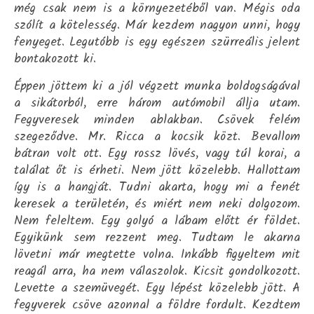
még csak nem is a környezetéből van. Mégis oda
szólít a kötelesség. Már kezdem nagyon unni, hogy
fenyeget. Legutóbb is egy egészen szürreális jelent
bontakozott ki.
Éppen jöttem ki a jól végzett munka boldogságával
a sikátorból, erre három autómobil állja utam.
Fegyveresek minden ablakban. Csövek felém
szegeződve. Mr. Ricca a kocsik közt. Bevallom
bátran volt ott. Egy rossz lövés, vagy túl korai, a
találat őt is érheti. Nem jött közelebb. Hallottam
így is a hangját. Tudni akarta, hogy mi a fenét
keresek a területén, és miért nem neki dolgozom.
Nem feleltem. Egy golyó a lábam előtt ér földet.
Egyikünk sem rezzent meg. Tudtam le akarna
lövetni már megtette volna. Inkább figyeltem mit
reagál arra, ha nem válaszolok. Kicsit gondolkozott.
Levette a szemüvegét. Egy lépést közelebb jött. A
fegyverek csöve azonnal a földre fordult. Kezdtem