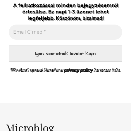
A feliratkozással minden bejegyzésemről
értesülsz. Ez napi 1-3 üzenet lehet
legfeljebb.
Köszönöm, bizalmad!
We don’t spam! Read our
privacy policy
for more info.
Microblog