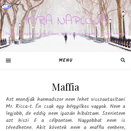
MYRA NAPLÓJA
"Ha az ösztrogén egy űrhajó lenne, már a Marson lennék." – Claire Atkinson
MENU
Maffia
Azt mondják harmadszor nem lehet visszautasítani
Mr. Ricca-t. Én csak egy bérgyilkos vagyok. Nem a
legjobb, de eddig nem igazán hibáztam. Szerintem
azt hiszi ő a célpontom. Nagyobbat nem is
tévedhetne. Akit követek nem a maffia embere,