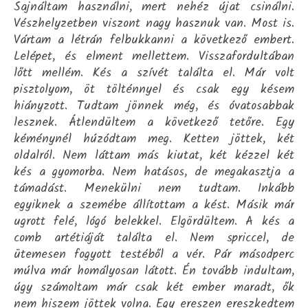
Sajnáltam használni, mert nehéz újat csinálni.
Vészhelyzetben viszont nagy hasznuk van. Most is.
Vártam a létrán felbukkanni a következő embert.
Lelépet, és elment mellettem. Visszafordultában
lőtt mellém. Kés a szívét találta el. Már volt
pisztolyom, öt tölténnyel és csak egy késem
hiányzott. Tudtam jönnek még, és óvatosabbak
lesznek. Átlendültem a következő tetőre. Egy
kéménynél húzódtam meg. Ketten jöttek, két
oldalról. Nem láttam más kiutat, két kézzel két
kés a gyomorba. Nem hatásos, de megakasztja a
támadást. Menekülni nem tudtam. Inkább
egyiknek a szemébe állítottam a kést. Másik már
ugrott felé, lógó belekkel. Elgördültem. A kés a
comb artétiáját találta el. Nem spriccel, de
ütemesen fogyott testéből a vér. Pár másodperc
múlva már homályosan látott. Én tovább indultam,
úgy számoltam már csak két ember maradt, ők
nem hiszem jöttek volna. Egy ereszen ereszkedtem