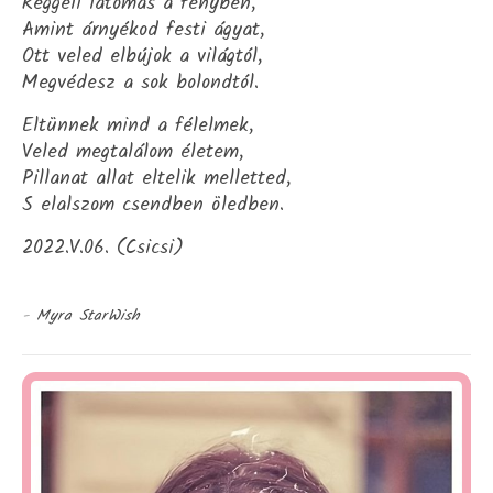
Reggeli látomás a fényben,
Amint árnyékod festi ágyat,
Ott veled elbújok a világtól,
Megvédesz a sok bolondtól.
Eltünnek mind a félelmek,
Veled megtalálom életem,
Pillanat allat eltelik melletted,
S elalszom csendben öledben.
2022.V.06. (Csicsi)
-
Myra StarWish