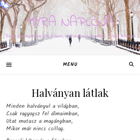
MYRA NAPLÓJA
"Ha az ösztrogén egy űrhajó lenne, már a Marson lennék." – Claire Atkinson
MENU
Halványan látlak
Minden halványul a világban,
Csak ragyogsz fel álmaimban,
Utat mutasz a magányban,
Mikor már nincs csillag.