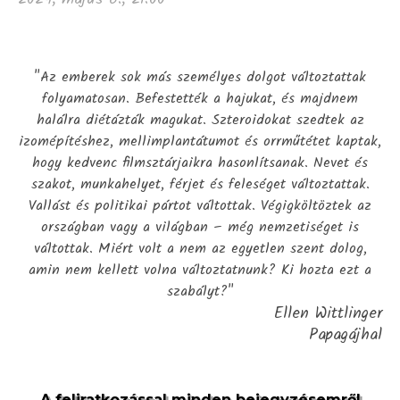
"Az emberek sok más személyes dolgot változtattak
folyamatosan. Befestették a hajukat, és majdnem
halálra diétázták magukat. Szteroidokat szedtek az
izomépítéshez, mellimplantátumot és orrműtétet kaptak,
hogy kedvenc filmsztárjaikra hasonlítsanak. Nevet és
szakot, munkahelyet, férjet és feleséget változtattak.
Vallást és politikai pártot váltottak. Végigköltöztek az
országban vagy a világban – még nemzetiséget is
váltottak. Miért volt a nem az egyetlen szent dolog,
amin nem kellett volna változtatnunk? Ki hozta ezt a
szabályt?"
Ellen Wittlinger
Papagájhal
A feliratkozással minden bejegyzésemről