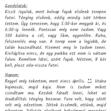
Gondolatok:
Kicsit izgulok, mert holnap fogok elsőnek terepen
futni. Tényleg elsőnek, eddig mindig zárt térben
tettem. Úgy tervezem, hogy 5:30-kor megyek ki, és
6:30-ig lennék. Pontosan még nem tudom. Vagy
500 kalória a cél, vagy 5km, egyenlőre. Ruha,
felszerelés meg van. A terep nem a legjobb, de
talán használható. Vizemet meg le tudom tenni.
Kivilágítva nincs, de egy parkba ezt nem is vártam
falun. Remélem látni, azért fogok. Néztem, 8 kör
kell, plusz oda-vissza futni.
Napom:
Reggel még tekertem, mert nincs április.
Utána
hajmosás, majd kaja. Nem is tudom miket
csináltam ma. Kezdek fáradt lenni, lehet az
óraátállítás tényleg bezavar. Fura volt, hogy sötét
volt míg edzettem. Jöttek öcsémék, ettünk, majd