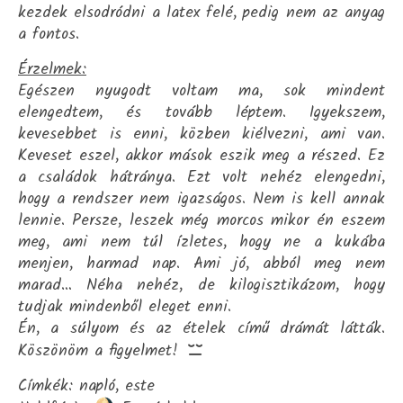
kezdek elsodródni a latex felé, pedig nem az anyag
a fontos.
Érzelmek:
Egészen nyugodt voltam ma, sok mindent
elengedtem, és tovább léptem. Igyekszem,
kevesebbet is enni, közben kiélvezni, ami van.
Keveset eszel, akkor mások eszik meg a részed. Ez
a családok hátránya. Ezt volt nehéz elengedni,
hogy a rendszer nem igazságos. Nem is kell annak
lennie. Persze, leszek még morcos mikor én eszem
meg, ami nem túl ízletes, hogy ne a kukába
menjen, harmad nap. Ami jó, abból meg nem
marad… Néha nehéz, de kilogisztikázom, hogy
tudjak mindenből eleget enni.
Én, a súlyom és az ételek című drámát látták.
Köszönöm a figyelmet!
Címkék: napló, este