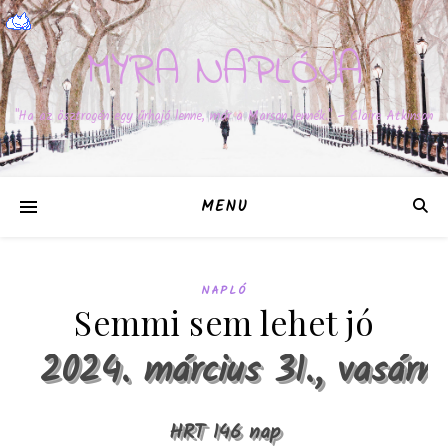
MYRA NAPLÓJA
"Ha az ösztrogén egy űrhajó lenne, már a Marson lennék." – Claire Atkinson
MENU
NAPLÓ
Semmi sem lehet jó
2024. március 31., vasárn
HRT 146 nap