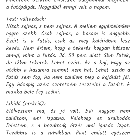
pihentem. Délután elvoltunk bátyámmal megnézni
a futópályát. Nagyjából ennyi volt a napom.
Testi változások:
Hízok sajnos, s nem sajnos. A mellem egyértelműen
egyre szebb. Csak sajnos, a hasam is nagyobb.
Ezért is a futás, csak az meg kalóriában lesz
kevés. Nem értem, hogy a tekerés hogyan kétszer
annyi, mint a futás. Jó, 50 perc alatt 5km futok,
de 12km tekerek. Lehet ezért. Az a baj, hogy az
utóbbi a hasamra semmit nem hat. Lehet aztán a
futás sem fog, ha nem találom meg a kajálást jól.
Egy hónapig azért szeretném tesztelni a futást. A
munka bele fog szólni.
Libidó (erekció):
Elélveztem ma, és jó volt. Bár nagyon nem
találtam, ami izgatna. Valahogy az uralkodás
felettem, s a bezártság érzés ami igazán izgat.
Továbbra is a ruhákban. Pont emiatt egészen