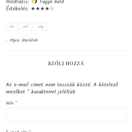
Holdfázis:
Fogyó hold
Értékelés: ★★★★☆
hrt
mtf
súly
-
Myra StarWish
SZÓLJ HOZZÁ
Az e-mail címet nem tesszük közzé.
A kötelező
mezőket
*
karakterrel jelöltük
Név
*