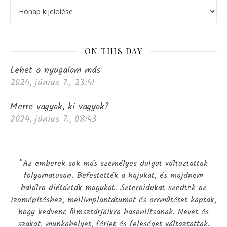
ON THIS DAY
Lehet a nyugalom más
2024, június 7., 23:41
Merre vagyok, ki vagyok?
2024, június 7., 08:43
"Az emberek sok más személyes dolgot változtattak
folyamatosan. Befestették a hajukat, és majdnem
halálra diétázták magukat. Szteroidokat szedtek az
izomépítéshez, mellimplantátumot és orrműtétet kaptak,
hogy kedvenc filmsztárjaikra hasonlítsanak. Nevet és
szakot, munkahelyet, férjet és feleséget változtattak.