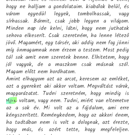
hogy ne halljam a gondolataim. kiabálok belül, és
várom egyedül legyek, tombolhassak, vagy
sírhassak. Bármit, csak jobb legyen a világom.
Minden nap ide kelni, látni, hogy nem juthatok
sehova elkeserít. Csak szeretném, ha lenne létező
jövő. Magamért, egy társér, aki addig nem fog jönni
míg önmagamnak nem érzem a testem. Most pedig
túl sok amit nem szeretek benne. Elhitetem, hogy
jól vagyok, de a maszkom csak másnak szól.
Magam előtt nem hordhatom.
Amint elhagyom azt az arcot, keresem az emléket,
azt a gyereket aki akkor voltam. Megváltást várok,
magyarázatot. Tudni szeretném, hogy mindig is
voltam, vagy nem. Tudni, miért van eltemetve
Myra
az a sok év. Mi volt az a fájdalom, ami erre
kényszerített. Reménykedem, hogy az akkori énem,
ha tudtában nem is volt a dolognak, azt érezte,
hogy más, és azért tette, hogy megfeleljen.