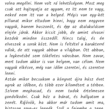
volna megélni. Nem volt rá lehetőségem. Most meg
csak azt hajtogatja az agyam, ez itt nem te vagy,
neked nem itt van a helyed. Mégis van egy-két
pillanat mikor eltudom hinni, hogy nem negyven
vagyok, hanem huszonöt, és épp az átalakulásom
elején járok. Akkor kicsit jobb, de amint olvasni
kezdek minden összedől. Nincs talaj, és én
elveszek a sorok közt. Nem is feltétel a karakterré
válok, de ott vagyok abban a világban. Ott abban,
a legkevésbé sem tökéletes városban. Nem zavar,
mert tudom akkor is van helyem, van célom. Nem
vagyok elkésve, még van időm szeretni, és szeretve
lenni.
Aztán mikor becsukom a könyvet újra húsz évet
ugrok az időben, és több ezer kilométert a térben.
Szívem meghasad, és nem tudok értelmesen
gondolkodni. Csak húz a bánat, és hallgatom a
zenét. Rájövök, ha akkor már tudom amit ma,
biztosan rave-es lennék. Szól a fejembe a zene,