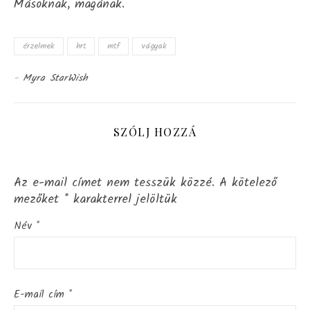
Másoknak, magának.
érzelmek
hrt
mtf
vágyak
-
Myra StarWish
SZÓLJ HOZZÁ
Az e-mail címet nem tesszük közzé.
A kötelező
mezőket
*
karakterrel jelöltük
Név
*
E-mail cím
*