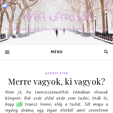
MYRA NAPLÓJA
"Ha az ösztrogén egy űrhajó lenne, már a Marson lennék." – Claire Atkinson
MENU
GONDOLATOK
Merre vagyok, ki vagyok?
Nem jó, ha tarnszszexualítás témában olvasok
könyvet. Bár száz oldal után sem tudni, írták le,
hogy
transz lenne, elég a tudat. Sőt maga a
Lily
regény dráma, egy olyan életből amit szerettem