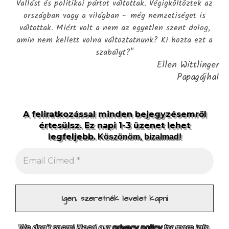
Vallást és politikai pártot váltottak. Végigköltöztek az
országban vagy a világban – még nemzetiséget is
váltottak. Miért volt a nem az egyetlen szent dolog,
amin nem kellett volna változtatnunk? Ki hozta ezt a
szabályt?"
Ellen Wittlinger
Papagájhal
A feliratkozással minden bejegyzésemről
értesülsz. Ez napi 1-3 üzenet lehet
legfeljebb.
Köszönöm, bizalmad!
We don’t spam! Read our
privacy policy
for more info.