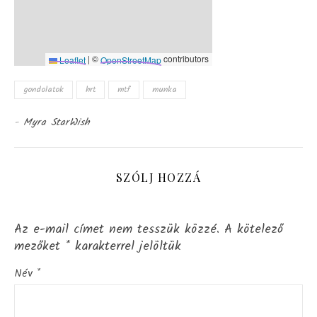
|
©
contributors
Leaflet
OpenStreetMap
gondolatok
hrt
mtf
munka
-
Myra StarWish
SZÓLJ HOZZÁ
Az e-mail címet nem tesszük közzé.
A kötelező
mezőket
*
karakterrel jelöltük
Név
*