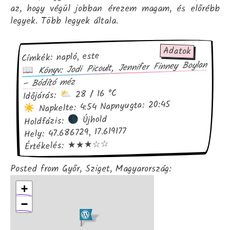
az, hogy végül jobban érezem magam, és előrébb
legyek. Több legyek általa.
Adatok
Címkék: napló, este
Könyv: Jodi Picoult, Jennifer Finney Boylan
– Bódító méz
28 / 16 °C
Időjárás:
Napkelte: 4:54 Napnyugta: 20:45
Újhold
Holdfázis:
Hely: 47.686729, 17.619177
Értékelés: ★★★☆☆
Posted from Győr, Sziget, Magyarország:
+
−