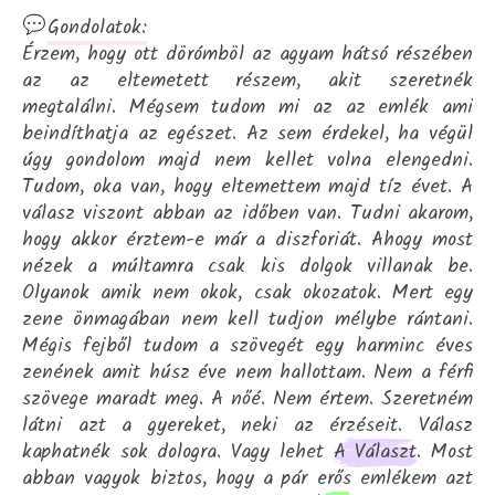
Gondolatok:
Érzem, hogy ott dörómböl az agyam hátsó részében
az az eltemetett részem, akit szeretnék
megtalálni. Mégsem tudom mi az az emlék ami
beindíthatja az egészet. Az sem érdekel, ha végül
úgy gondolom majd nem kellet volna elengedni.
Tudom, oka van, hogy eltemettem majd tíz évet. A
válasz viszont abban az időben van. Tudni akarom,
hogy akkor érztem-e már a diszforiát. Ahogy most
nézek a múltamra csak kis dolgok villanak be.
Olyanok amik nem okok, csak okozatok. Mert egy
zene önmagában nem kell tudjon mélybe rántani.
Mégis fejből tudom a szövegét egy harminc éves
zenének amit húsz éve nem hallottam. Nem a férfi
szövege maradt meg. A nőé. Nem értem. Szeretném
látni azt a gyereket, neki az érzéseit. Válasz
kaphatnék sok dologra. Vagy lehet
A Választ
. Most
abban vagyok biztos, hogy a pár erős emlékem azt