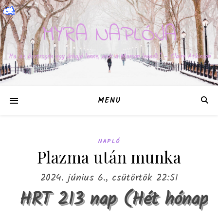
MYRA NAPLÓJA
"Ha az ösztrogén egy űrhajó lenne, már a Marson lennék." – Claire Atkinson
MENU
NAPLÓ
Plazma után munka
2024. június 6., csütörtök 22:51
HRT 213 nap (Hét hónap)