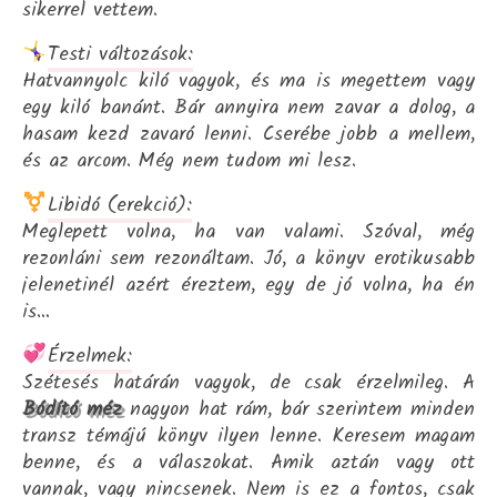
sikerrel vettem.
Testi változások:
Hatvannyolc kiló vagyok, és ma is megettem vagy
egy kiló banánt. Bár annyira nem zavar a dolog, a
hasam kezd zavaró lenni. Cserébe jobb a mellem,
és az arcom. Még nem tudom mi lesz.
Libidó (erekció):
Meglepett volna, ha van valami. Szóval, még
rezonláni sem rezonáltam. Jó, a könyv erotikusabb
jelenetinél azért éreztem, egy de jó volna, ha én
is…
Érzelmek:
Szétesés határán vagyok, de csak érzelmileg. A
Bódító méz
nagyon hat rám, bár szerintem minden
transz témájú könyv ilyen lenne. Keresem magam
benne, és a válaszokat. Amik aztán vagy ott
vannak, vagy nincsenek. Nem is ez a fontos, csak