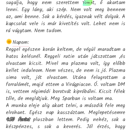
sugalja, hogy nem szerettem
t, ő akartam
Nono
lenni. Egy lány, aki szép. Nem volt meg bennem
az, ami benne. Sok a kérdés, igaznak vélt dolgok. A
kapcsolat vele is már kivetítés volt. Lehet nem is
rá vágytam. Nem tudom.
Napom:
Reggel egészen korán keltem, de végül maradtam a
hatos kelésnél. Reggeli rutin után játszottam ,és
olvastam kicsit. Mivel ma plazma volt, így előbb
kellet indulnom. Nem vészes, de nem is jó. Plazma
sima volt, jót olvastam. Utána felugrottam a
forralómét, majd ettem a Virágpiacon. Ó. voltam DM
is, vettem régimódi borotvát kipróbálni. Kicsit félek
tőle, de meglátjuk. Meg Sparban is voltam ma.
A munka eleje alig akart telni, a második fele meg
elrohant. Egész nap kasszáztam. Meglepetésemre
450 forint
pluszban lettem. Pedig nehéz, sok a
készpénzes, s sok a keverés. Jól érzés, hogy