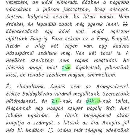
vetettem, de kávé elmaradt. Közben a nagyobb
városokban a
plüssel játszottam, hogy nézeget
.
Sejtem, hülyének néztek, ha látott valaki. Nem
érdekel, én legalább tudok még gyerek lenni.
Következőnek egy kávé volt, majd egészen
eljöttünk Fony-ig. Fura nekem ez a Fony, Fonyód.
Aztán a világ két végén van. Egy kedves
házaspárnál szálltuk meg. Van két tacsi is. A
nevüket szerintem nem fogom megtudni. Az
idősebb annyi, mint
. Kipakoltuk, pihentünk
Odin
kicsi, én rendbe szedtem magam, sminkeltem.
És elindultunk. Sajnos nem az Aranyszív-vel.
Előtte Boldogkővára váránál megálltunk. Szereztünk
hűtőmágnest, én
-nak, és
-nak tollat.
Zsu
Gábris
Magamnak egy nagyon szuper bagoly órát. Ami
inkább nyaklánc. A füleit megnyomod akkor
kinyitja a szárnyát, s látszik az óra. Annyira jól
néz ki. Imádom
Utána már tényleg odeértünk