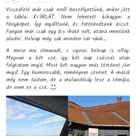
Visszafelé már csak erről beszélgettünk, mikor jött
a tábla. K<3RLÁT. Nem lehetett kihagyni a
fényképet. Így mgálltunk, és fotózkodtunk kicsit.
Fonyon már csak egy kis iható volt, utána mentünk
aludni. Holnap még sok minden vár ránk…
A mese ma elmaradt, s sajnos holnap is elfog.
Megvan a két szó, így két nap csúszás után
folytatom majd. Most két nagyon más történet jön
majd. Egy humorosabb, reményem szerint. A másik
még nem tudom, de a mulandóság lesz a témája,
de nem ez a szó.