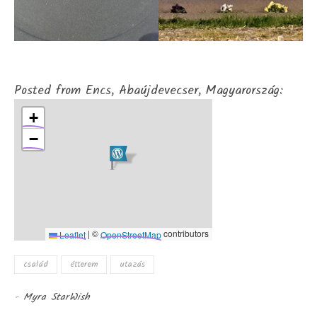
Posted from Encs, Abaújdevecser, Magyarország:
+
−
|
©
contributors
Leaflet
OpenStreetMap
család
étterem
utazás
-
Myra StarWish