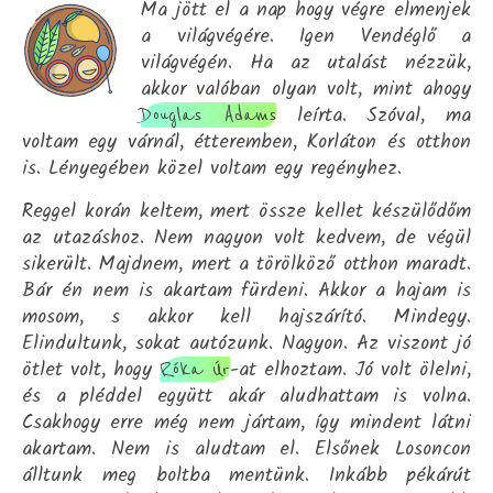
Ma jött el a nap hogy végre elmenjek
a világvégére. Igen Vendéglő a
világvégén. Ha az utalást nézzük,
akkor valóban olyan volt, mint ahogy
leírta. Szóval, ma
Douglas Adams
voltam egy várnál, étteremben, Korláton és otthon
is. Lényegében közel voltam egy regényhez.
Reggel korán keltem, mert össze kellet készülődőm
az utazáshoz. Nem nagyon volt kedvem, de végül
sikerült. Majdnem, mert a törölköző otthon maradt.
Bár én nem is akartam fürdeni. Akkor a hajam is
mosom, s akkor kell hajszárító. Mindegy.
Elindultunk, sokat autózunk. Nagyon. Az viszont jó
ötlet volt, hogy
-at elhoztam. Jó volt ölelni,
Róka Úr
és a pléddel együtt akár aludhattam is volna.
Csakhogy erre még nem jártam, így mindent látni
akartam. Nem is aludtam el. Elsőnek Losoncon
álltunk meg boltba mentünk. Inkább pékárút