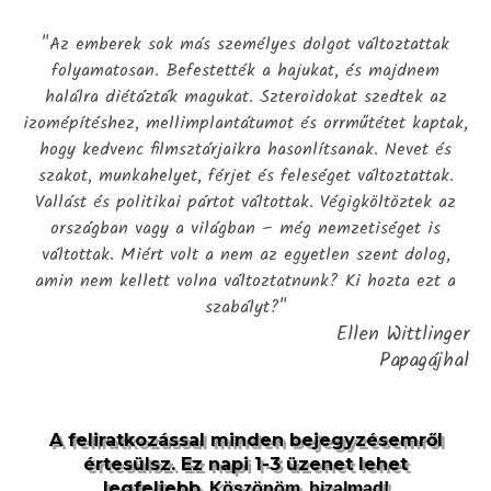
"Az emberek sok más személyes dolgot változtattak
folyamatosan. Befestették a hajukat, és majdnem
halálra diétázták magukat. Szteroidokat szedtek az
izomépítéshez, mellimplantátumot és orrműtétet kaptak,
hogy kedvenc filmsztárjaikra hasonlítsanak. Nevet és
szakot, munkahelyet, férjet és feleséget változtattak.
Vallást és politikai pártot váltottak. Végigköltöztek az
országban vagy a világban – még nemzetiséget is
váltottak. Miért volt a nem az egyetlen szent dolog,
amin nem kellett volna változtatnunk? Ki hozta ezt a
szabályt?"
Ellen Wittlinger
Papagájhal
A feliratkozással minden bejegyzésemről
értesülsz. Ez napi 1-3 üzenet lehet
legfeljebb.
Köszönöm, bizalmad!