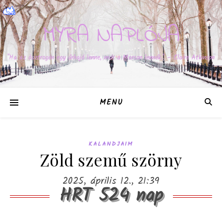
MYRA NAPLÓJA
"Ha az ösztrogén egy űrhajó lenne, már a Marson lennék." – Claire Atkinson
MENU
KALANDJAIM
Zöld szemű szörny
2025, április 12., 21:39
HRT 524 nap