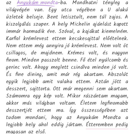
az
-ba. Mondhatni tényleg a
Anyukám mondta
világvégén van. Egy utca végében a U alakú
üzletek belseje. Bent letisztult, nem túl zajos. A
kiszolgálás szuper. A hely Michelin ajánlást kapott
immár harmadik éve. Szóval, a kajákat kiemelném.
Karfiol krémlevest ettem kecskesajttal előételnek.
Nem ettem még annyira jó krémlevest. Nem volt öt
csillagos, de majdnem. Krémes volt, és nagyon
finom. Minden passzolt benne. Fő étel nyúlcomb és
gerinc volt. Ahogy meglett csinálva minden jó volt.
És fine dining, amit már rég akartam. Abszolút
egyik legjobb amit valaha ettem. Aztán jött a
desszert, sajttorta. Ott már megenni sem akartam.
Számomra egy kép volt. Mikor rászántam magam,
akkor más világban voltam. Életem legfinomabb
desszertjét ettem ma. Így összességében azt
tudom mondani, hogy az Anyukám Mondta a
legjobb hely ahol eddig jártam.
Étteremben pedig
magasan az első.