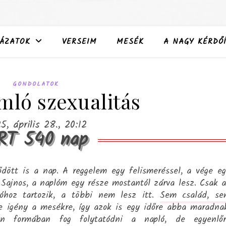
ÁZATOK
VERSEIM
MESÉK
A NAGY KÉRDŐÍ
GONDOLATOK
mló szexualitás
5, április 28., 20:12
RT 540 nap
dött is a nap. A reggelem egy felismeréssel, a vége e
. Sajnos, a naplóm egy része mostantól zárva lesz. Csak 
óhoz tartozik, a többi nem lesz itt.
Sem család, se
igény a mesékre, így azok is egy időre abba maradna
 formában fog folytatódni a napló, de egyenlőr