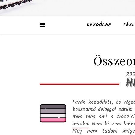
KEZDŐLAP
TÁBL
Összeo
202
H
Furán kezdődött, és végző
bosszantó dologgal zárult
írom meg ami a tranzíci
munka.
Nem hiszem lenne 
Még nem tudom milyen