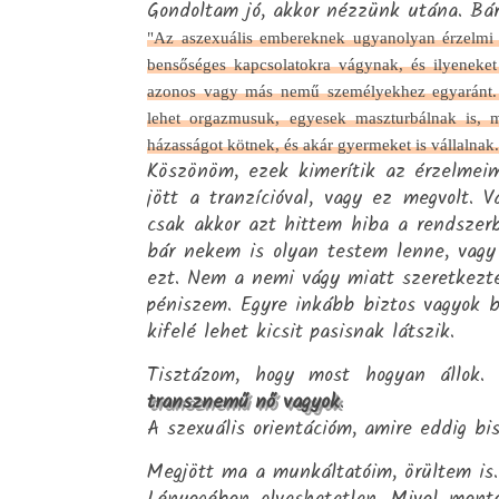
Gondoltam jó, akkor nézzünk utána. Bá
"Az aszexuális embereknek ugyanolyan érzelmi 
bensőséges kapcsolatokra vágynak, és ilyeneke
azonos vagy más nemű személyekhez egyaránt. Le
lehet orgazmusuk, egyesek maszturbálnak is, 
házasságot kötnek, és akár gyermeket is vállalnak.
Köszönöm, ezek kimerítik az érzelmei
jött a tranzícióval, vagy ez megvolt. 
csak akkor azt hittem hiba a rendszerb
bár nekem is olyan testem lenne, vagy 
ezt. Nem a nemi vágy miatt szeretkezte
péniszem. Egyre inkább biztos vagyok 
kifelé lehet kicsit pasisnak látszik.
Tisztázom, hogy most hogyan állok.
transznemű nő vagyok
.
A szexuális orientációm, amire eddig bi
Megjött ma a munkáltatóim, örültem is.