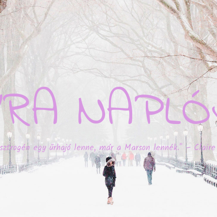
YRA NAPLÓ
sztrogén egy űrhajó lenne, már a Marson lennék." – Claire