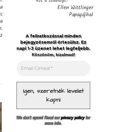
m.
ezt a szabályt?"
 a
Ellen Wittlinger
rc
Papagájhal
ra
e.
az
A feliratkozással minden
bejegyzésemről értesülsz. Ez
napi 1-3 üzenet lehet legfeljebb.
Köszönöm, bizalmad!
We don’t spam! Read our
privacy policy
for
more info.