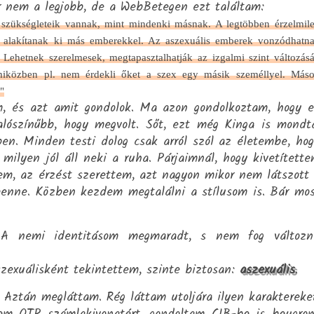
r nem a legjobb, de a WebBetegen ezt találtam:
szükségleteik vannak, mint mindenki másnak. A legtöbben érzelmil
t alakítanak ki más emberekkel. Az aszexuális emberek vonzódhatn
hetnek szerelmesek, megtapasztalhatják az izgalmi szint változásá
miközben pl. nem érdekli őket a szex egy másik személlyel. Más
"
m, és azt amit gondolok. Ma azon gondolkoztam, hogy 
Valószínűbb, hogy megvolt. Sőt, ezt még Kinga is mondt
en. Minden testi dolog csak arról szól az életembe, ho
milyen jól áll neki a ruha. Párjaimnál, hogy kivetített
m, az érzést szerettem, azt nagyon mikor nem látszott
benne. Közben kezdem megtalálni a stílusom is. Bár mo
 A nemi identitásom megmaradt, s nem fog változni
szexuálisként tekintettem, szinte biztosan:
aszexuális
.
 Aztán megláttam. Rég láttam utoljára ilyen karaktereke