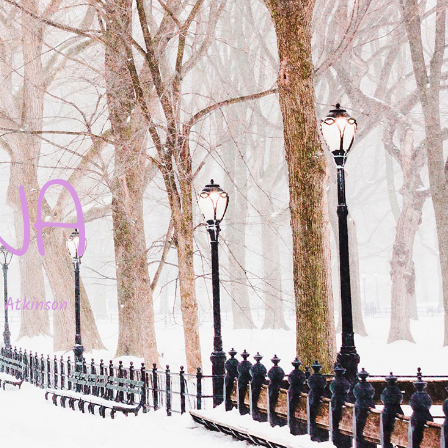
JA
 Atkinson