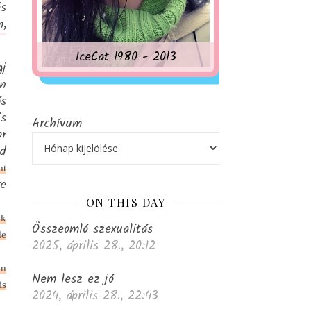
és
m,
IceCat 1980 - 2013
aj
on
ás
is
Archívum
or
d
at
re
ON THIS DAY
ek
Összeomló szexualitás
de
2025, április 28., 20:12
an
Nem lesz ez jó
is
2024, április 28., 22:43