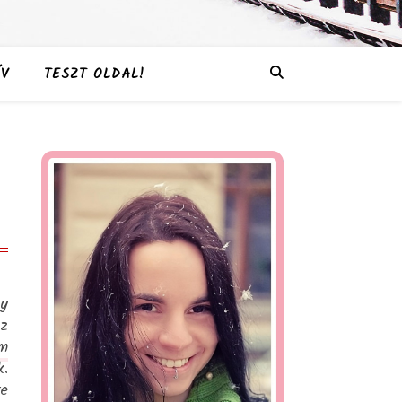
V
TESZT OLDAL!
gy
az
m
k.
e