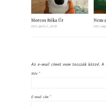
Morcos Róka Úr
Nem a
2025, április 2., 20:30
2025, máju
Az e-mail címet nem tesszük közzé.
A 
Név
*
E-mail cím
*