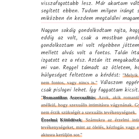
visszafogottabb lesz. Már akartam vá
segített ebben. Tudom milyen irányt 
miközben én kezdem megtalálni maga
Nagyon sokáig gondolkodtam rajta, hog
eddig az volt, csak a mostban gondo
gondolkoztam mi volt régebben jötte
mellett alvás volt a fontos. Talán ír
izgatott ez a rész. Aztán itt megakadt
mi van. Reggel támadt az ötletem, 
hülyeséget feltettem a kérdést:
"Melyik 
Válaszom egyér
nem fontos, vagy nincs is."
csak pislogni lehet. Így faggattam kicsit.
"
Romantikus Aszexualitás
: Azok, akik romanti
anélkül, hogy szexuális intimitásra vágynának. G
nem érzik szükségét a szexuális tevékenységnek.
Érzelmi Kötődések
: Számukra az érzelmi intim
tevékenységeket, mint az ölelés, kézfogás vagy e
aktusra kerüljön sor."