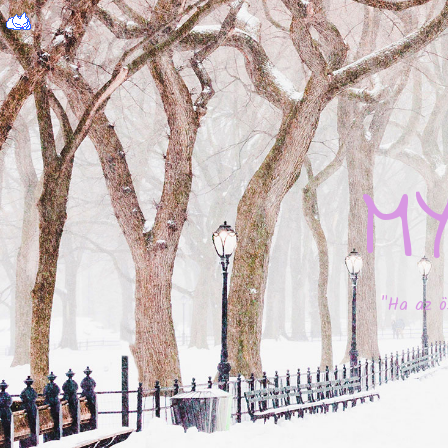
M
"Ha az ö