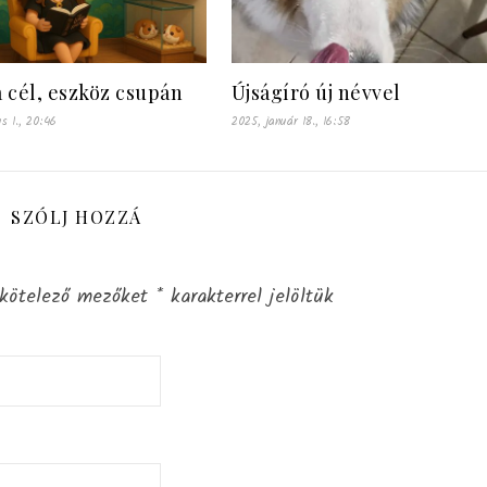
 cél, eszköz csupán
Újságíró új névvel
s 1., 20:46
2025, január 18., 16:58
SZÓLJ HOZZÁ
kötelező mezőket
*
karakterrel jelöltük