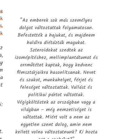
eg
ak
"Az emberek sok más személyes
t,
dolgot változtattak folyamatosan.
ok
Befestették a hajukat, és majdnem
halálra diétázták magukat.
ez
Szteroidokat szedtek az
a,
izomépítéshez, mellimplantátumot és
gy
orrműtétet kaptak, hogy kedvenc
em
filmsztárjaikra hasonlítsanak. Nevet
 a
és szakot, munkahelyet, férjet és
st
feleséget változtattak. Vallást és
politikai pártot váltottak.
Végigköltöztek az országban vagy a
:
világban – még nemzetiséget is
váltottak. Miért volt a nem az
egyetlen szent dolog, amin nem
t.
kellett volna változtatnunk? Ki hozta