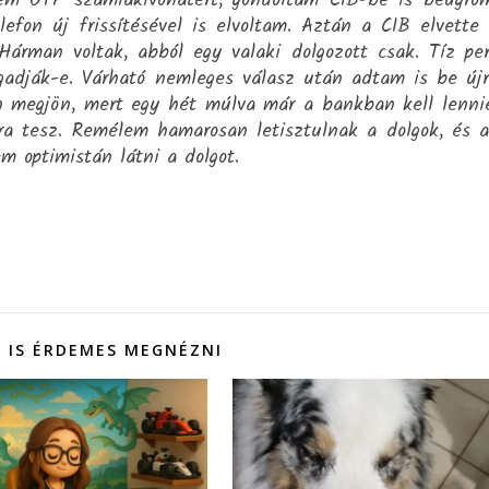
em OTP számlakivonatért, gondoltam CIB-be is beugro
efon új frissítésével is elvoltam. Aztán a CIB elvette
rman voltak, abból egy valaki dolgozott csak. Tíz pe
adják-e. Várható nemleges válasz után adtam is be új
 megjön, mert egy hét múlva már a bankban kell lenni
a tesz. Remélem hamarosan letisztulnak a dolgok, és 
m optimistán látni a dolgot.
 IS ÉRDEMES MEGNÉZNI