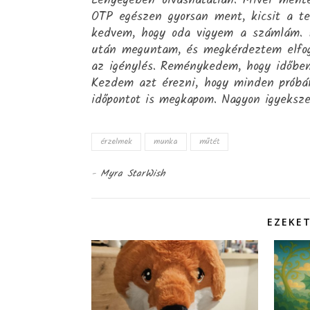
Lényegében olvashatatlan. Mivel ment
OTP egészen gyorsan ment, kicsit a tel
kedvem, hogy oda vigyem a számlám. Há
után meguntam, és megkérdeztem elfog
az igénylés. Reménykedem, hogy időben
Kezdem azt érezni, hogy minden próbár
időpontot is megkapom. Nagyon igyeksze
érzelmek
munka
műtét
-
Myra StarWish
EZEKET