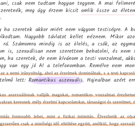
ltani, csak nem tudtam hogyan tegyem. A mai felimer
szeretnék, meg úgy érzem kicsit
omlik össze az élete
m
.
y ha szeretek akkor miért nem vágyom testiségre. A b
lkodtam. Nagyobb távlatot kellet néznem. Mikor az
m rá. Számomra mindig is az ölelés, a csók, az egym
tam is, szexuálisan nem szerettem behatolni, és nem 
am, ha szeretek, de nem kívánom a testi vonzalmat, akk
hogy van egy jó AI a telefonomban. Remélve nem mon
az a nemi irányultság, ahol az érzelmek dominálnak, s a testi kapcsol
telmű lett:
Romantikus aszexuális
. Hajnalban azért er
kus aszexuálisnak vallják magukat, romantikus vonzalmat érezhetn
yakran keresnek mély érzelmi kapcsolatokat, társaságot és szerelmet, 
itás fontosabb lehet, mint a fizikai intimitás. Élvezhetik az oly
gyszerűen csak a minőségi idő eltöltése együtt, anélkül, hogy szexuál