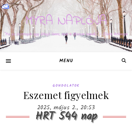
MYRA NAPLÓJA
"Ha az ösztrogén egy űrhajó lenne, már a Marson lennék." – Claire Atkinson
MENU
GONDOLATOK
Eszemet figyelmek
2025, május 2., 20:53
HRT 544 nap