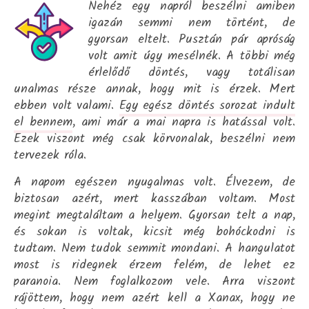
Nehéz egy napról beszélni amiben
igazán semmi nem történt, de
gyorsan eltelt. Pusztán pár apróság
volt amit úgy mesélnék. A többi még
érlelődő döntés, vagy totálisan
unalmas része annak, hogy mit is érzek. Mert
ebben volt valami.
Egy egész döntés sorozat indult
el bennem
, ami már a mai napra is hatással volt.
Ezek viszont még csak körvonalak, beszélni nem
tervezek róla.
A napom egészen nyugalmas volt. Élvezem, de
biztosan azért, mert kasszában voltam. Most
megint megtaláltam a helyem. Gyorsan telt a nap,
és sokan is voltak, kicsit még bohóckodni is
tudtam. Nem tudok semmit mondani. A hangulatot
most is ridegnek érzem felém, de lehet ez
paranoia. Nem foglalkozom vele. Arra viszont
rájöttem, hogy nem azért kell a Xanax, hogy ne