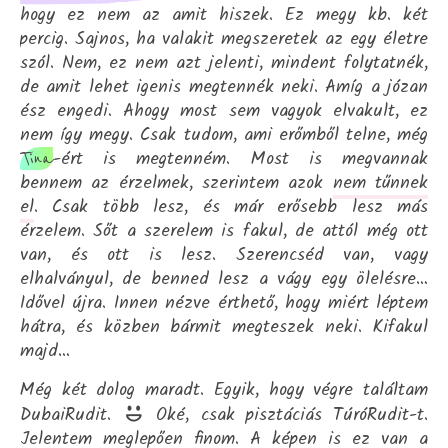
hogy ez nem az amit hiszek. Ez megy kb. két
percig. Sajnos, ha valakit megszeretek az egy életre
szól. Nem, ez nem azt jelenti, mindent folytatnék,
de amit lehet igenis megtennék neki. Amíg a józan
ész engedi. Ahogy most sem vagyok elvakult, ez
nem így megy. Csak tudom, ami erőmből telne, még
-ért is megtenném. Most is megvannak
Tina
bennem az érzelmek, szerintem azok
nem tűnnek
el
. Csak több lesz, és már erősebb lesz más
érzelem. Sőt a szerelem is fakul, de attól még ott
van, és ott is lesz. Szerencséd van, vagy
elhalványul, de benned lesz a vágy egy ölelésre…
Idővel újra. Innen nézve érthető, hogy miért léptem
hátra, és közben bármit megteszek neki. Kifakul
majd…
Még két dolog maradt. Egyik, hogy végre találtam
DubaiRudit.
Oké, csak pisztáciás TúróRudit-t.
Jelentem meglepően finom. A képen is ez van a