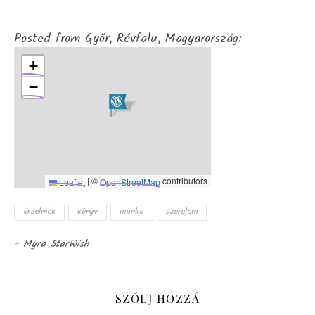
Posted from Győr, Révfalu, Magyarország:
+
−
|
©
contributors
Leaflet
OpenStreetMap
érzelmek
könyv
munka
szerelem
-
Myra StarWish
SZÓLJ HOZZÁ