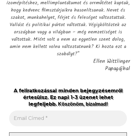
izomépítéshez, mellimplantátumot és orrműtétet kaptak,
hogy kedvenc filmsztárjaikra hasonlítsanak. Nevet és
szakot, munkahelyet, férjet és feleséget változtattak.
Vallást és politikai pártot váltottak. Végigköltöztek az
országban vagy a világban – még nemzetiséget is
váltottak. Miért volt a nem az egyetlen szent dolog,
amin nem kellett volna változtatnunk? Ki hozta ezt a
szabályt?"
Ellen Wittlinger
Papagájhal
A feliratkozással minden bejegyzésemről
értesülsz. Ez napi 1-3 üzenet lehet
legfeljebb.
Köszönöm, bizalmad!