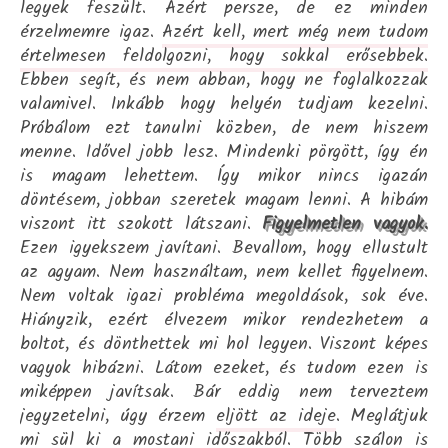
legyek feszült. Azért persze, de ez minden
érzelmemre igaz.
Azért kell, mert még nem tudom
értelmesen feldolgozni, hogy sokkal erősebbek.
Ebben segít, és nem abban, hogy ne foglalkozzak
valamivel. Inkább hogy helyén tudjam kezelni.
Próbálom ezt tanulni közben, de nem hiszem
menne. Idővel jobb lesz. Mindenki pörgött, így én
is magam lehettem. Így mikor nincs igazán
döntésem, jobban szeretek magam lenni. A hibám
viszont itt szokott látszani.
Figyelmetlen vagyok.
Ezen igyekszem javítani. Bevallom, hogy ellustult
az agyam. Nem használtam, nem kellet figyelnem.
Nem voltak igazi probléma megoldások, sok éve.
Hiányzik, ezért élvezem mikor rendezhetem a
boltot, és dönthettek mi hol legyen. Viszont képes
vagyok hibázni. Látom ezeket, és tudom ezen is
miképpen javítsak. Bár eddig nem terveztem
jegyzetelni, úgy érzem
eljött az ideje
. Meglátjuk
mi sül ki a mostani időszakból. Több szálon is