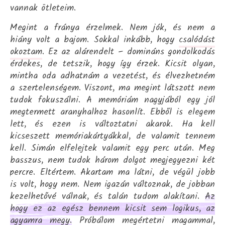
vannak ötleteim.
Megint a fránya érzelmek. Nem jók, és nem a
hiány volt a bajom. Sokkal inkább, hogy
csalódást
okoztam
. Ez az alárendelt – domináns gondolkodás
érdekes, de tetszik, hogy így érzek. Kicsit olyan,
mintha oda adhatnám a vezetést, és élvezhetném
a szertelenségem. Viszont, ma megint látszott nem
tudok fokuszálni. A memóriám nagyjából egy jól
megtermett aranyhalhoz hasonlít. Ebből is elegem
lett, és ezen is változtatni akarok. Ha kell
kicseszett memóriakártyákkal, de valamit tennem
kell. Simán elfelejtek valamit egy perc után. Meg
basszus, nem tudok három dolgot megjegyezni két
percre. Eltértem. Akartam ma látni, de végül jobb
is volt, hogy nem. Nem igazán változnak, de jobban
kezelhetővé válnak, és talán tudom alakítani.
Az
hogy ez az egész bennem kicsit sem logikus, az
agyamra megy.
Próbálom megértetni magammal,