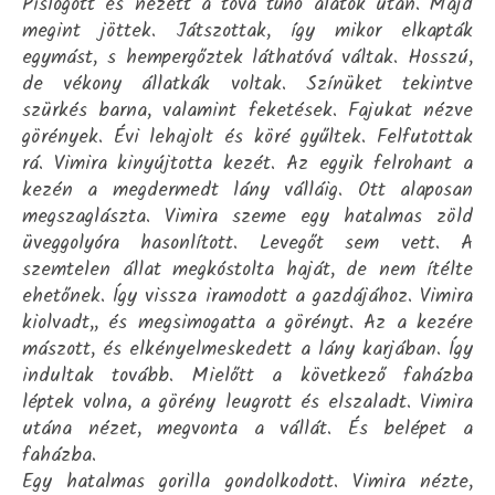
Pislogott és nézett a tova tűnő álatok után. Majd
megint jöttek. Játszottak, így mikor elkapták
egymást, s hempergőztek láthatóvá váltak. Hosszú,
de vékony állatkák voltak. Színüket tekintve
szürkés barna, valamint feketések. Fajukat nézve
görények. Évi lehajolt és köré gyűltek. Felfutottak
rá. Vimira kinyújtotta kezét. Az egyik felrohant a
kezén a megdermedt lány válláig. Ott alaposan
megszaglászta. Vimira szeme egy hatalmas zöld
üveggolyóra hasonlított. Levegőt sem vett. A
szemtelen állat megkóstolta haját, de nem ítélte
ehetőnek. Így vissza iramodott a gazdájához. Vimira
kiolvadt,, és megsimogatta a görényt. Az a kezére
mászott, és elkényelmeskedett a lány karjában. Így
indultak tovább. Mielőtt a következő faházba
léptek volna, a görény leugrott és elszaladt. Vimira
utána nézet, megvonta a vállát. És belépet a
faházba.
Egy hatalmas gorilla gondolkodott. Vimira nézte,