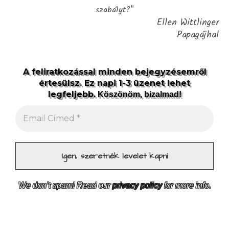
szabályt?"
Ellen Wittlinger
Papagájhal
A feliratkozással minden bejegyzésemről
értesülsz. Ez napi 1-3 üzenet lehet
legfeljebb.
Köszönöm, bizalmad!
We don’t spam! Read our
privacy policy
for more info.