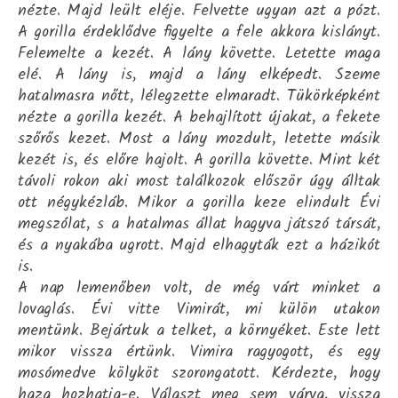
nézte. Majd leült eléje. Felvette ugyan azt a pózt.
A gorilla érdeklődve figyelte a fele akkora kislányt.
Felemelte a kezét. A lány követte. Letette maga
elé. A lány is, majd a lány elképedt. Szeme
hatalmasra nőtt, lélegzette elmaradt. Tükörképként
nézte a gorilla kezét. A behajlított újakat, a fekete
szőrős kezet. Most a lány mozdult, letette másik
kezét is, és előre hajolt. A gorilla követte. Mint két
távoli rokon aki most találkozok először úgy álltak
ott négykézláb. Mikor a gorilla keze elindult Évi
megszólat, s a hatalmas állat hagyva játszó társát,
és a nyakába ugrott. Majd elhagyták ezt a házikót
is.
A nap lemenőben volt, de még várt minket a
lovaglás. Évi vitte Vimirát, mi külön utakon
mentünk. Bejártuk a telket, a környéket. Este lett
mikor vissza értünk. Vimira ragyogott, és egy
mosómedve kölyköt szorongatott. Kérdezte, hogy
haza hozhatja-e. Választ meg sem várva, vissza