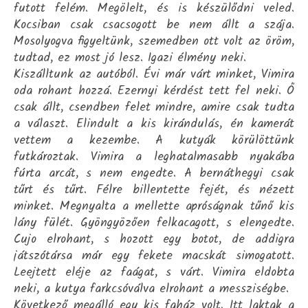
futott felém. Megölelt, és is készülődni veled.
Kocsiban csak csacsogott be nem állt a szája.
Mosolyogva figyeltünk, szemedben ott volt az öröm,
tudtad, ez most jó lesz. Igazi élmény neki.
Kiszálltunk az autóból. Évi már várt minket, Vimira
oda rohant hozzá. Ezernyi kérdést tett fel neki. Ő
csak állt, csendben felet mindre, amire csak tudta
a választ. Elindult a kis kirándulás, én kamerát
vettem a kezembe. A kutyák körülöttünk
futkároztak. Vimira a leghatalmasabb nyakába
fúrta arcát, s nem engedte. A bernáthegyi csak
tűrt és tűrt. Félre billentette fejét, és nézett
minket. Megnyalta a mellette apróságnak tűnő kis
lány fülét. Gyöngyözően felkacagott, s elengedte.
Cujo elrohant, s hozott egy botot, de addigra
játszótársa már egy fekete macskát simogatott.
Leejtett eléje az faágat, s várt. Vimira eldobta
neki, a kutya farkcsóválva elrohant a messziségbe.
Következő megálló egy kis faház volt. Itt laktak a