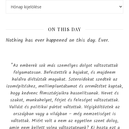
ON THIS DAY
Nothing has ever happened on this day. Ever.
"Az emberek sok más személyes dolgot változtattak
folyamatosan. Befestették a hajukat, és majdnem
halálra diétázták magukat. Szteroidokat szedtek az
izomépítéshez, mellimplantátumot és orrműtétet kaptak,
hogy kedvenc filmsztárjaikra hasonlítsanak. Nevet és
szakot, munkahelyet, férjet és feleséget változtattak.
Vallást és politikai pártot váltottak. Végigköltöztek az
országban vagy a világban – még nemzetiséget is
váltottak. Miért volt a nem az egyetlen szent dolog,
amin nem kellett volna változtatnunk? Ki hozta ezt a