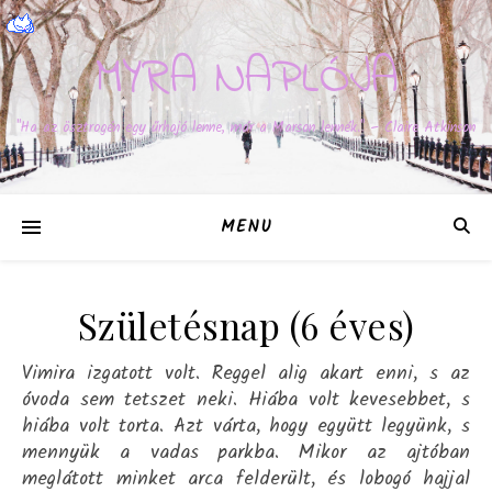
MYRA NAPLÓJA
"Ha az ösztrogén egy űrhajó lenne, már a Marson lennék." – Claire Atkinson
MENU
Születésnap (6 éves)
Vimira izgatott volt. Reggel alig akart enni, s az
óvoda sem tetszet neki. Hiába volt kevesebbet, s
hiába volt torta. Azt várta, hogy együtt legyünk, s
mennyük a vadas parkba. Mikor az ajtóban
meglátott minket arca felderült, és lobogó hajjal