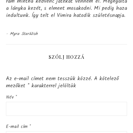
rám mintha kedvenc játékát venném el. Megnyalta
a lányka kezét, s elment mosakodni. Mi pedig haza
indultunk. Így telt el Vimira hatodik születésnapja.
-
Myra StarWish
SZÓLJ HOZZÁ
Az e-mail címet nem tesszük közzé.
A kötelező
mezőket
*
karakterrel jelöltük
Név
*
E-mail cím
*