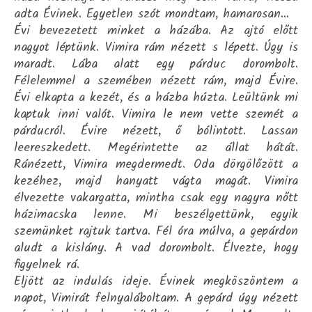
adta Évinek. Egyetlen szót mondtam, hamarosan…
Évi bevezetett minket a házába. Az ajtó előtt
nagyot léptünk. Vimira rám nézett s lépett. Úgy is
maradt. Lába alatt egy párduc dorombolt.
Félelemmel a szemében nézett rám, majd Évire.
Évi elkapta a kezét, és a házba húzta. Leültünk mi
kaptuk inni valót. Vimira le nem vette szemét a
párducról. Évire nézett, ő bólintott. Lassan
leereszkedett. Megérintette az állat hátát.
Ránézett, Vimira megdermedt. Oda dörgölőzött a
kezéhez, majd hanyatt vágta magát. Vimira
élvezette vakargatta, mintha csak egy nagyra nőtt
házimacska lenne. Mi beszélgettünk, egyik
szemünket rajtuk tartva. Fél óra múlva, a gepárdon
aludt a kislány. A vad dorombolt. Élvezte, hogy
figyelnek rá.
Eljött az indulás ideje. Évinek megköszöntem a
napot, Vimirát felnyaláboltam. A gepárd úgy nézett