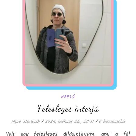
NAPLÓ
Felesleges interjú
Myra StarWish
/
2024, március 26., 20:51
/
0 hozzászólás
Volt egy felesleges állásinterjúm, ami a fél