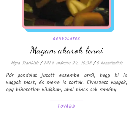
GONDOLATOK
Magam akarok lenni
Myra StarWish
/
2024, március 24., 10:38
/
0 hozzászólás
Pár gondolat jutott eszembe arról, hogy ki is
vagyok most, és merre is tartok. Elveszett vagyok,
egy hihetetlen világban, ahol nincs sok remény.
TOVÁBB