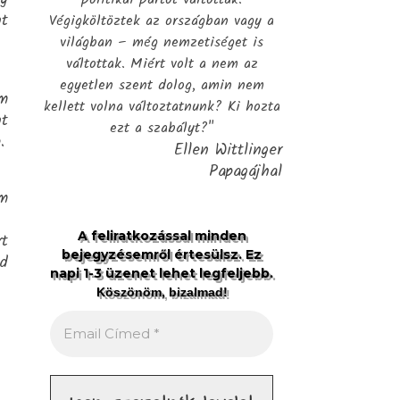
t
Végigköltöztek az országban vagy a
világban – még nemzetiséget is
váltottak. Miért volt a nem az
egyetlen szent dolog, amin nem
őm
kellett volna változtatnunk? Ki hozta
nt
ezt a szabályt?"
.
Ellen Wittlinger
Papagájhal
em
A feliratkozással minden
rt
bejegyzésemről értesülsz. Ez
Ad
napi 1-3 üzenet lehet legfeljebb.
Köszönöm, bizalmad!