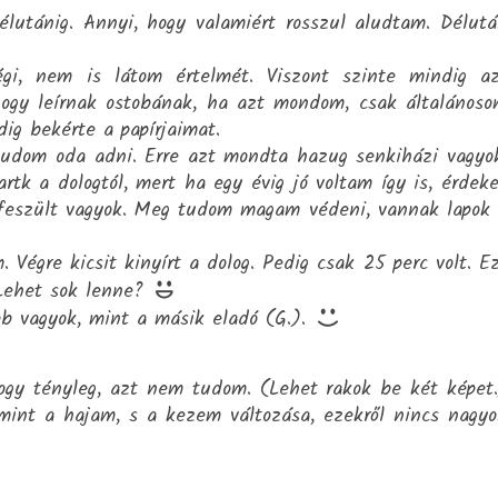
utánig. Annyi, hogy valamiért rosszul aludtam. Délut
égi, nem is látom értelmét. Viszont szinte mindig a
ogy leírnak ostobának, ha azt mondom, csak általános
dig bekérte a papírjaimat.
udom oda adni. Erre azt mondta hazug senkiházi vagyo
tk a dologtól, mert ha egy évig jó voltam így is, érdek
 feszült vagyok. Meg tudom magam védeni, vannak lapok
Végre kicsit kinyírt a dolog. Pedig csak 25 perc volt. E
 Lehet sok lenne?
b vagyok, mint a másik eladó (G.).
ogy tényleg, azt nem tudom. (Lehet rakok be két képet
mint a hajam, s a kezem változása, ezekről nincs nagy