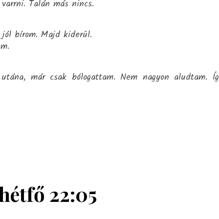
 varrni. Talán más nincs.
 jól bírom. Majd kiderül.
em.
utána, már csak bólogattam. Nem nagyon aludtam. Í
 hétfő 22:05