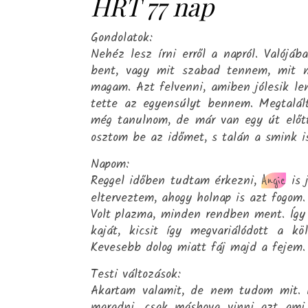
HRT 77 nap
Gondolatok:
Nehéz lesz írni erről a napról. Valójá
bent, vagy mit szabad tennem, mit n
magam. Azt felvenni, amiben jólesik le
tette az egyensúlyt bennem. Megtalált
még tanulnom, de már van egy út előtt
osztom be az időmet, s talán a smink i
Napom:
Reggel időben tudtam érkezni,
is 
Angie
elterveztem, ahogy holnap is azt fogo
Volt plazma, minden rendben ment. Így
kaját, kicsit így megvariálódott a 
Kevesebb dolog miatt fáj majd a fejem
Testi változások:
Akartam valamit, de nem tudom mit. 
maradni, csak máshova vinni azt ami 