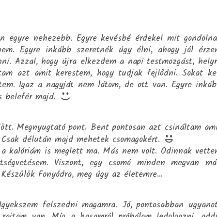
ban egyre nehezebb. Egyre kevésbé érdekel mit gondoln
em. Egyre inkább szeretnék úgy élni, ahogy jól érz
nni. Azzal, hogy újra elkezdem a napi testmozgást, hely
am azt amit kerestem, hogy tudjak fejlődni. Sokat ke
em. Igaz a nagyját nem látom, de ott van. Egyre inká
s belefér majd.
jött. Megnyugtató pont. Bent pontosan azt csináltam am
m. Csak délután majd mehetek csomagokért.
 a kalóriám is meglett ma. Más nem volt. Odinnak vett
költségvetésem. Viszont, egy csomó minden megvan má
. Készülök Fonyódra, meg úgy az életemre…
Igyekszem felszedni magamra. Jó, pontosabban ugyano
rajtam van. Míg a hasamról próbálom ledolgozni, add