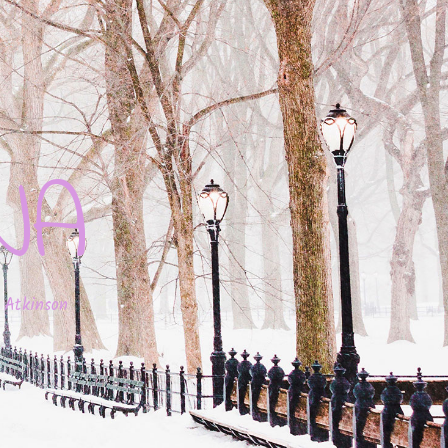
JA
 Atkinson