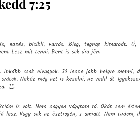
 kedd 7:25
s, edzés, bicikli, varrás. Blog, tegnap kimaradt. Ó,
nem. Lesz mit tenni. Bent is sok áru jön.
 Inkább csak elvagyok. Jó lenne jobb helyre menni, 
 srácok. Nehéz még azt is kezelni, ne vedd át. Igyeksz
ska.
ekcióm is volt. Nem nagyon vágytam rá. Okát sem érte
 jó lesz. Vagy sok az ösztrogén, s amiatt. Nem tudom, 