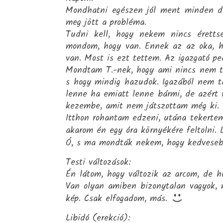
Mondhatni egészen jól ment minden dél
meg jött a probléma.
Tudni kell, hogy nekem nincs éretts
mondom, hogy van. Ennek az az oka, h
van. Most is ezt tettem. Az igazgató pe
Mondtam T.-nek, hogy ami nincs nem t
s hogy mindig hazudok. Igazából nem tar
lenne ha emiatt lenne bármi, de azért
kezembe, amit nem játszottam még ki.
Itthon rohantam edzeni, utána tekertem. 
akarom én egy óra környékére feltolni.
Ó, s ma mondták nekem, hogy kedveseb
Testi változások:
Én látom, hogy változik az arcom, de h
Van olyan amiben bizonytalan vagyok, 
kép. Csak elfogadom, más.
Libidó (erekció):