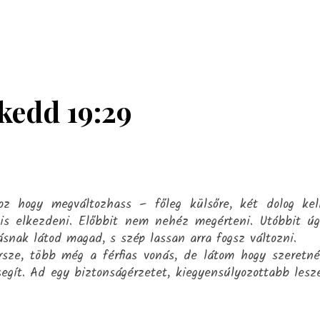
 kedd 19:29
z hogy megváltozhass – főleg külsőre, két dolog kel
is elkezdeni. Előbbit nem nehéz megérteni. Utóbbit ú
snak látod magad, s szép lassan arra fogsz változni.
ze, több még a férfias vonás, de látom hogy szeretn
egít. Ad egy biztonságérzetet, kiegyensúlyozottabb lesz