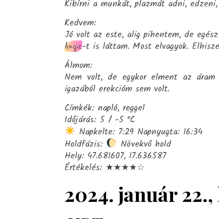
Kibírni a munkát, plazmát adni, edzeni,
Kedvem:
Jó volt az este, alig pihentem, de egész
-t is láttam. Most elvagyok. Elhisz
Angie
Álmom:
Nem volt, de egykor elment az áram 
igazából erekcióm sem volt.
Címkék: napló, reggel
Időjárás: 5 / -5 °C
Napkelte: 7:29 Napnyugta: 16:34
Holdfázis:
Növekvő hold
Hely: 47.681607, 17.636587
Értékelés: ★★★★☆
2024. január 22.,