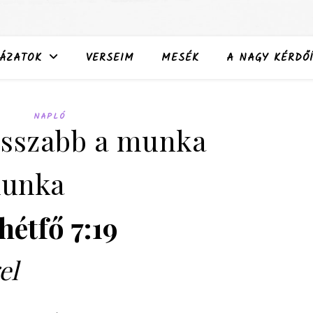
ÁZATOK
VERSEIM
MESÉK
A NAGY KÉRDŐÍ
NAPLÓ
osszabb a munka
munka
hétfő 7:19
el