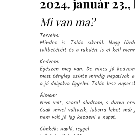
2024. január 23.,
Mi van ma?
Terveim:
Minden is. Talán sikerül. Nagy fürdé
tollbetétért és a ruháért is el kell men
Kedvem:
Egészen meg van. De nincs jó kedvem.
most tényleg szinte mindig negatívak a
a jó dolgokra figyelni. Talán lesz napoc
Álmom:
Nem volt, szarul aludtam, s durva er
Csak mivel változik, laborra lehet már
nem volt jó így kezdeni a napot.
Címkék: napló, reggel