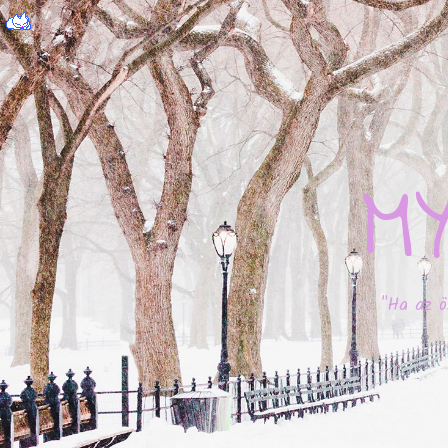
M
"Ha az ö