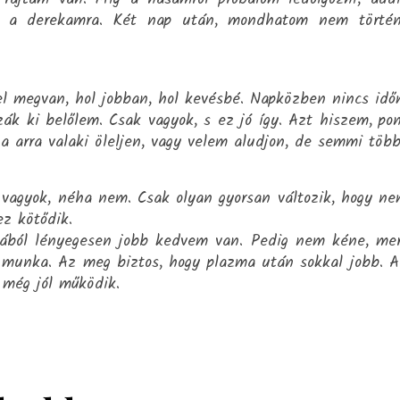
g a derekamra. Két nap után, mondhatom nem történ
l megvan, hol jobban, hol kevésbé. Napközben nincs id
ák ki belőlem. Csak vagyok, s ez jó így. Azt hiszem, po
 arra valaki öleljen, vagy velem aludjon, de semmi több
 vagyok, néha nem. Csak olyan gyorsan változik, hogy n
z kötődik.
kából lényegesen jobb kedvem van. Pedig nem kéne, me
 munka. Az meg biztos, hogy plazma után sokkal jobb. 
 még jól működik.