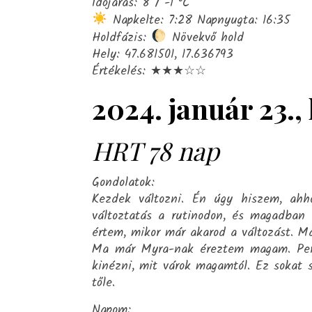
Időjárás: 8 / -1 °C
Napkelte: 7:28 Napnyugta: 16:35
Holdfázis:
Növekvő hold
Hely: 47.681501, 17.636793
Értékelés: ★★★☆☆
2024. január 23.,
HRT 78 nap
Gondolatok:
Kezdek változni. Én úgy hiszem, ahho
változtatás a rutinodon, és magadban 
értem, mikor már akarod a változást. Má
Ma már Myra-nak éreztem magam. Pers
kinézni, mit várok magamtól. Ez sokat s
tőle.
Napom: