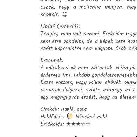
eszek, hogy a mellemre menjen, me
semmit.
Libidó (erekció):
Tényleg nem volt semmi. Erekcióm regge
sem erre gondolni, de a képek sem hozz
ezért kapcsolatra sem vágyom. Csak néha
Érzelmek:
A váltakozások nem változtak. Néha jól
érdemes írni. Inkább gondolatmenetekhe
Észre vettem, hogy mikor eljövök mun
szeretek dolgozni, szinte mindegy mi a
egy megnyugvás érzést, hogy az életem
Címkék: napló, este
Holdfázis:
Növekvő hold
Értékelés: ★★★☆☆