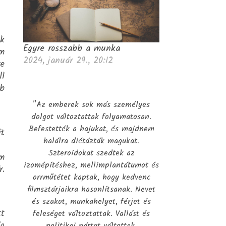
ak
Egyre rosszabb a munka
em
2024, január 29., 20:12
re
ll
bb
"Az emberek sok más személyes
dolgot változtattak folyamatosan.
Befestették a hajukat, és majdnem
it
halálra diétázták magukat.
Szteroidokat szedtek az
em
izomépítéshez, mellimplantátumot és
r.
orrműtétet kaptak, hogy kedvenc
filmsztárjaikra hasonlítsanak. Nevet
és szakot, munkahelyet, férjet és
tt
feleséget változtattak. Vallást és
ig
politikai pártot váltottak.