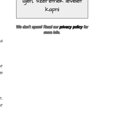
We don’t spam! Read our
privacy policy
for
more info.
 a
de
em
m.
de