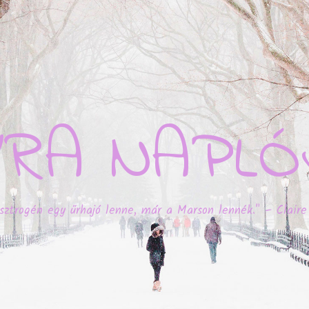
YRA NAPLÓ
sztrogén egy űrhajó lenne, már a Marson lennék." – Claire