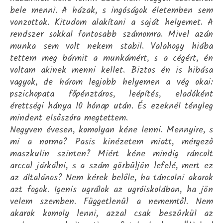
bele menni. A házak, s ingóságok életemben sem
vonzottak. Kitudom alakítani a saját helyemet. A
rendszer sokkal fontosabb számomra. Mivel azán
munka sem volt nekem stabil. Valahogy hiába
tettem meg bármit a munkámért, s a cégért, én
voltam akinek menni kellet. Biztos én is hibása
vagyok, de három legjobb helyemen a vég okai:
pszichopata főpénztáros, leépítés, eladóként
érettségi hánya 10 hónap után. És ezeknél tényleg
mindent elsőszóra megtettem.
Negyven évesen, komolyan kéne lenni. Mennyire, s
mi a norma? Pasis kinézetem miatt, mérgező
maszkulin szinten? Miért kéne mindig ráncolt
arccal járkálni, s a szám görbüljön lefelé, mert ez
az általános? Nem kérek belőle, ha táncolni akarok
azt fogok. Igenis ugrálok az ugróiskolában, ha jön
velem szemben. Függetlenül a nememtől. Nem
akarok komoly lenni, azzal csak beszürkül az