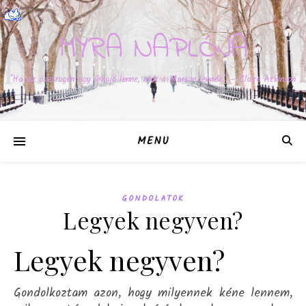
MYRA NAPLÓJA
"Ha az ösztrogén egy űrhajó lenne, már a Marson lennék." – Claire Atkinson
MENU
GONDOLATOK
Legyek negyven?
Legyek negyven?
Gondolkoztam azon, hogy milyennek kéne lennem,