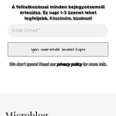
A feliratkozással minden bejegyzésemről
értesülsz. Ez napi 1-3 üzenet lehet
legfeljebb.
Köszönöm, bizalmad!
We don’t spam! Read our
privacy policy
for more info.
Microblog