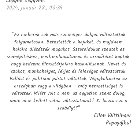
Legyek negyven?
2024, január 28., 08:39
"Az emberek sok más személyes dolgot változtattak
folyamatosan. Befestették a hajukat, és majdnem
halálra diétázták magukat. Szteroidokat szedtek az
izomépítéshez, mellimplantátumot és orrműtétet kaptak,
hogy kedvenc filmsztárjaikra hasonlítsanak. Nevet és
szakot, munkahelyet, férjet és feleséget változtattak.
Vallást és politikai pártot váltottak. Végigköltöztek az
országban vagy a világban – még nemzetiséget is
váltottak. Miért volt a nem az egyetlen szent dolog,
amin nem kellett volna változtatnunk? Ki hozta ezt a
szabályt?"
Ellen Wittlinger
Papagájhal