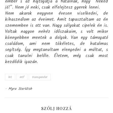
ember s az hajtogatja a fiatalnak, hogy “Neked
jó!”. Nem jó neki, csak elfelejtesz gyerek lenni.
Nem akarok negyven évesen viselkedni, de
kihasználom az éveimet. Amit tapasztaltam az én
szememben is ott van. Nagy súlyokat cipelek én is.
Voltak nagyon nehéz időszakaim, s volt mikor
könnyebben mentek a dolgok. Van egy támogató
családom, ami nem tökéletes, de hatalmas
segítség. Így megtanultam elengedni a múltat, s
csak tanulni belőle. Életem, még csak most
kezdődik igazán.
hrt
mtf
transgender
-
Myra StarWish
SZÓLJ HOZZÁ