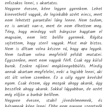
erőszakos lenni, s akartatos.
Negyven évesen, kéne legyen gyerekem. Lehet
kinevethető vagyok, de leginkább azért nincs, mert
nem lehetett garantálni lány lenne. Nem tudom,
ez is amiatt van-e, mert én nem élhettem meg.
Tény, hogy mindegy volt hányszor hagytam el
magvaim, nem lett belőle gyermek. Régóta
sejtettem, hogy steril vagyok. Most már biztos.
Nem is álltam volna készen rá, hogy apa legyek.
Nem tudtam volna megfelelő példát mutatni.
Egyszerűen, mert nem vagyok férfi. Csak egy külső
burok. Ezekre rájönni megkönnyebbülés. Mindig
annak akartam megfelelni, neki a legjobb lenni, aki
ott ült velem szemben. Ez a súly egyre kevésbé
nyom. Csak érzem, úgy mozgok ahogy akarok, úgy
beszélek ahogy akarok. Sokkal lágyabban, de azért
még előjön a barbár belőlem.
Negyven évesen, stabil jövedelmemnek, és
házamnak kéne lenni. Ebbe nem nagyon szeretnék