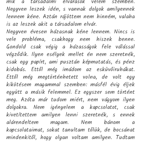
mik a társadalmi elvárások velem szemben.
Negyven leszek idén, s vannak dolgok amilyennek
lennem kéne. Aztán rájöttem nem hinném, valaha
is az leszek akit a társadalom elvár.
Negyven évesen házasnak kéne lennem. Nincs is
vele probléma, csakhogy nem hiszek benne.
Gondold csak végig a házasságok fele válással
végződik. Ilyen esélyek mellet én nem szeretnék,
csak egy papírt, ami pusztán képmutatás, és pénz
kidobás. Ettől még imádom az esküvőiruhákat.
Ettől még megtörténhetett volna, de volt egy
kikötésem magammal szemben: másfél évig éljek
együtt a másik felemmel. Ez egyszer sem történt
meg. Azóta már tudom miért, nem vágyom ilyen
dolgokra. Nem igényelem a kapcsolatot, csak
kivetítettem amilyen lenni szeretnék, s ennek
alárendeltem magam. Nem bánom a
kapcsolataimat, sokat tanultam tőlük, de bocsánat
mindenkitől, hogy olyan voltam amilyen. Tudtam