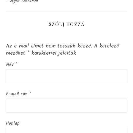
-
Myra StarWish
SZÓLJ HOZZÁ
Az e-mail címet nem tesszük közzé.
A kötelező
mezőket
*
karakterrel jelöltük
Név
*
E-mail cím
*
Honlap