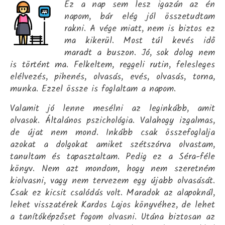
Ez a nap sem lesz igazán az én
napom, bár elég jól összetudtam
rakni. A vége miatt, nem is biztos ez
ma kikerül. Most túl kevés idő
maradt a buszon. Jó, sok dolog nem
is történt ma. Felkeltem, reggeli rutin, felesleges
elélvezés, pihenés, olvasás, evés, olvasás, torna,
munka. Ezzel össze is foglaltam a napom.
Valamit jó lenne mesélni az leginkább, amit
olvasok. Általános pszichológia. Valahogy izgalmas,
de újat nem mond. Inkább csak összefoglalja
azokat a dolgokat amiket szétszórva olvastam,
tanultam és tapasztaltam. Pedig ez a Séra-féle
könyv. Nem azt mondom, hogy nem szeretném
kiolvasni, vagy nem tervezem egy újabb olvasását.
Csak ez kicsit csalódás volt. Maradok az alapoknál,
lehet visszatérek Kardos Lajos könyvéhez, de lehet
a tanítóképzőset fogom olvasni. Utána biztosan az