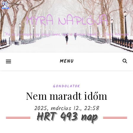
MYRA NAPLÓJA
"Ha az ösztrogén egy űrhajó lenne, már a Marson lennék." – Claire Atkinson
MENU
GONDOLATOK
Nem maradt időm
2025, március 12., 22:58
HRT 493 nap