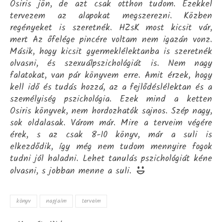
Osiris jön, de azt csak otthon tudom. Ezekkel
tervezem az alapokat megszerezni. Közben
regényeket is szeretnék. HZsK most kicsit vár,
mert Az őfelége pincére voltam nem igazán vonz.
Másik, hogy kicsit gyermeklélektanba is szeretnék
olvasni, és szexuálpszichológiát is. Nem nagy
falatokat, van pár könyvem erre. Amit érzek, hogy
kell idő és tudás hozzá, az a fejlődéslélektan és a
személyiség pszichológia. Ezek mind a ketten
Osiris könyvek, nem hordozhatók sajnos. Szép nagy,
sok oldalasak. Várom már. Mire a terveim végére
érek, s az csak 8-10 könyv, már a suli is
elkezdődik, így még nem tudom mennyire fogok
tudni jól haladni. Lehet tanulás pszichológiát kéne
olvasni, s jobban menne a suli.
könyv
napjaim
terveim