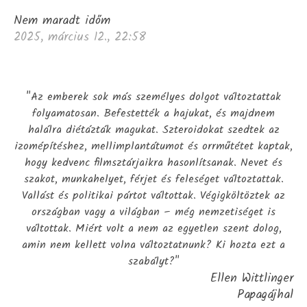
Nem maradt időm
2025, március 12., 22:58
"Az emberek sok más személyes dolgot változtattak
folyamatosan. Befestették a hajukat, és majdnem
halálra diétázták magukat. Szteroidokat szedtek az
izomépítéshez, mellimplantátumot és orrműtétet kaptak,
hogy kedvenc filmsztárjaikra hasonlítsanak. Nevet és
szakot, munkahelyet, férjet és feleséget változtattak.
Vallást és politikai pártot váltottak. Végigköltöztek az
országban vagy a világban – még nemzetiséget is
váltottak. Miért volt a nem az egyetlen szent dolog,
amin nem kellett volna változtatnunk? Ki hozta ezt a
szabályt?"
Ellen Wittlinger
Papagájhal