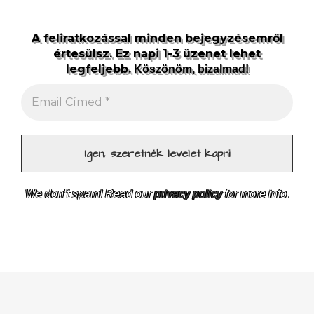
A feliratkozással minden bejegyzésemről
értesülsz. Ez napi 1-3 üzenet lehet
legfeljebb.
Köszönöm, bizalmad!
We don’t spam! Read our
privacy policy
for more info.