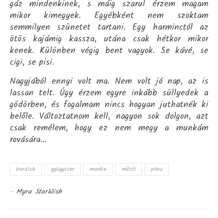
gáz mindenkinek, s máig szarul érzem magam
mikor kimegyek. Egyébként nem szoktam
semmilyen szünetet tartani. Egy harminctól az
ötös kajámig kassza, utána csak hétkor mikor
kenek. Különben végig bent vagyok. Se kávé, se
cigi, se pisi.
Nagyjából ennyi volt ma. Nem volt jó nap, az is
lassan telt. Úgy érzem egyre inkább süllyedek a
gödörben, és fogalmam nincs hogyan juthatnék ki
belőle. Változtatnom kell, nagyon sok dolgon, azt
csak remélem, hogy ez nem megy a munkám
rovására…
barátok
gyógyszer
munka
műtét
pénz
-
Myra StarWish