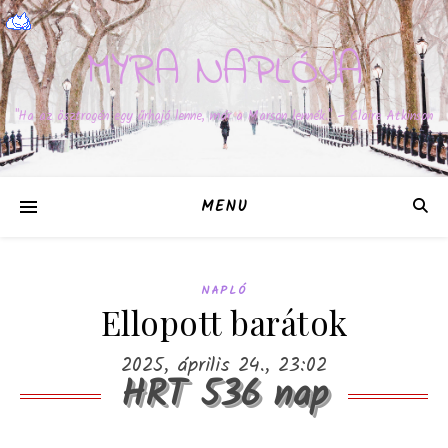
MYRA NAPLÓJA
"Ha az ösztrogén egy űrhajó lenne, már a Marson lennék." – Claire Atkinson
MENU
NAPLÓ
Ellopott barátok
2025, április 24., 23:02
HRT 536 nap