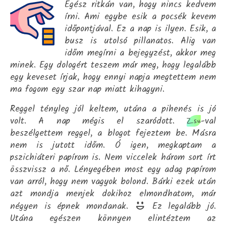
Egész ritkán van, hogy nincs kedvem
írni. Ami egybe esik a pocsék kevem
időpontjával. Ez a nap is ilyen. Esik, a
busz is utolsó pillanatos. Alig van
időm megírni a bejegyzést, akkor meg
minek. Egy dologért teszem már meg, hogy legalább
egy keveset írjak, hogy ennyi napja megtettem nem
ma fogom egy szar nap miatt kihagyni.
Reggel tényleg jól keltem, utána a pihenés is jó
volt. A nap mégis el szaródott.
-val
Zsu
beszélgettem reggel, a blogot fejeztem be. Másra
nem is jutott időm. Ó igen, megkaptam a
pszichiáteri papírom is. Nem viccelek három sort írt
összvissz a nő. Lényegében most egy adag papírom
van arról, hogy nem vagyok bolond. Bárki ezek után
azt mondja menjek dokihoz elmondhatom, már
négyen is épnek mondanak.
Ez legalább jó.
Utána egészen könnyen elintéztem az