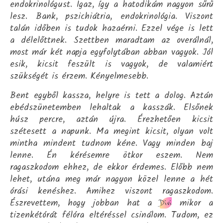
endokrinológust. Igaz, így a hatodikám nagyon sűrű
lesz. Bank, pszichiátria, endokrinológia. Viszont
talán időben is tudok hazaérni. Ezzel vége is lett
a délelőttnek. Szettben maradtam az overálnál,
most már két napja egyfolytában abban vagyok. Jól
esik, kicsit feszült is vagyok, de valamiért
szükségét is érzem. Kényelmesebb.
Bent egyből kassza, helyre is tett a dolog. Aztán
ebédszünetemben lehaltak a kasszák. Elsőnek
húsz percre, aztán újra. Érezhetően kicsit
szétesett a napunk. Ma megint kicsit, olyan volt
mintha mindent tudnom kéne. Vagy minden baj
lenne. Én kérésemre ötkor eszem. Nem
ragaszkodom ehhez, de ekkor érdemes. Előbb nem
lehet, utána meg már nagyon közel lenne a hét
órási kenéshez. Amihez viszont ragaszkodom.
Észrevettem, hogy jobban hat a
mikor a
Divi
tizenkétórát félóra eltéréssel csinálom. Tudom, ez