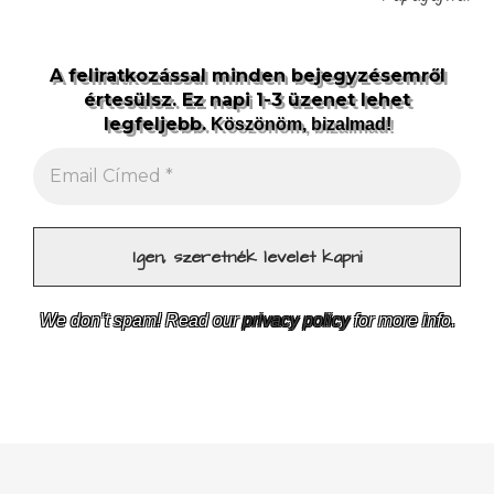
A feliratkozással minden bejegyzésemről
értesülsz. Ez napi 1-3 üzenet lehet
legfeljebb.
Köszönöm, bizalmad!
We don’t spam! Read our
privacy policy
for more info.