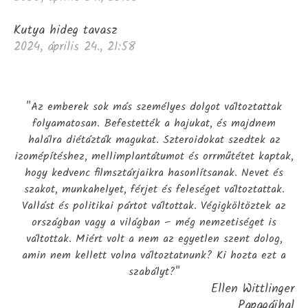
Kutya hideg tavasz
2024, április 24., 21:58
"Az emberek sok más személyes dolgot változtattak
folyamatosan. Befestették a hajukat, és majdnem
halálra diétázták magukat. Szteroidokat szedtek az
izomépítéshez, mellimplantátumot és orrműtétet kaptak,
hogy kedvenc filmsztárjaikra hasonlítsanak. Nevet és
szakot, munkahelyet, férjet és feleséget változtattak.
Vallást és politikai pártot váltottak. Végigköltöztek az
országban vagy a világban – még nemzetiséget is
váltottak. Miért volt a nem az egyetlen szent dolog,
amin nem kellett volna változtatnunk? Ki hozta ezt a
szabályt?"
Ellen Wittlinger
Papagájhal