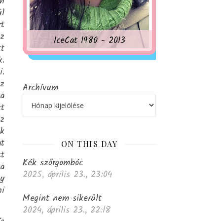
an
ül
rt
az
IceCat 1980 - 2013
tt
k.
i.
az
Archívum
 a
zt
z
ek
at
ON THIS DAY
tt
Kék szőrgombóc
 a
2025, április 23., 23:04
gy
ni
Megint nem sikerült
2024, április 23., 22:18