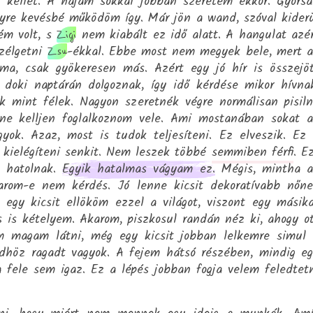
 kellet. A hajam sokkal jobban szeretem ekkor. Gyors
gyre kevésbé működöm így. Már jön a wand, szóval kider
ém volt, s
nem kiabált ez idő alatt. A hangulat azé
Zigi
szélgetni
-ékkal. Ebbe most nem megyek bele, mert 
Zsu
éma, csak gyökeresen más. Azért egy jó hír is összejö
doki naptárán dolgoznak, így idő kérdése mikor hívna
k mint félek. Nagyon szeretnék végre normálisan pisiln
 ne kelljen foglalkoznom vele. Ami mostanában sokat 
gyok. Azaz, most is tudok teljesíteni. Ez elveszik. Ez
 kielégíteni senkit. Nem leszek többé
semmiben férfi
. E
m hatolnak.
Egyik hatalmas vágyam ez.
Mégis, mintha a
arom-e nem kérdés. Jó lenne kicsit dekoratívabb nőn
 egy kicsit ellököm ezzel a világot, viszont egy másik
cs is kételyem. Akarom, piszkosul randán néz ki, ahogy o
om magam látni, még egy kicsit jobban lelkemre simul
ldhöz ragadt vagyok. A fejem hátsó részében, mindig e
a fele sem igaz. Ez a lépés jobban fogja velem feledtet