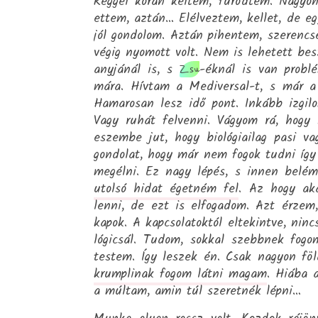
Reggel korán keltem, fürödtem. Nagyon
ettem, aztán… Elélveztem, kellet, de e
jól gondolom. Aztán pihentem, szerencs
végig nyomott volt. Nem is lehetett be
anyjánál is, s
-éknál is van probl
Zsu
mára. Hívtam a Mediversal-t, s már a 
Hamarosan lesz idő pont. Inkább izgilo
Vagy ruhát felvenni. Vágyom rá, hogy
eszembe jut, hogy biológiailag pasi va
gondolat, hogy már nem fogok tudni így
megélni. Ez nagy lépés, s innen belé
utolsó hidat égetném fel
. Az hogy ak
lenni, de ezt is elfogadom. Azt érzem,
kapok. A kapcsolatoktól eltekintve, nin
lógicsál. Tudom, sokkal szebbnek fog
testem. Így leszek én. Csak nagyon fö
krumplinak fogom látni magam
. Hiába 
a múltam, amin túl szeretnék lépni…