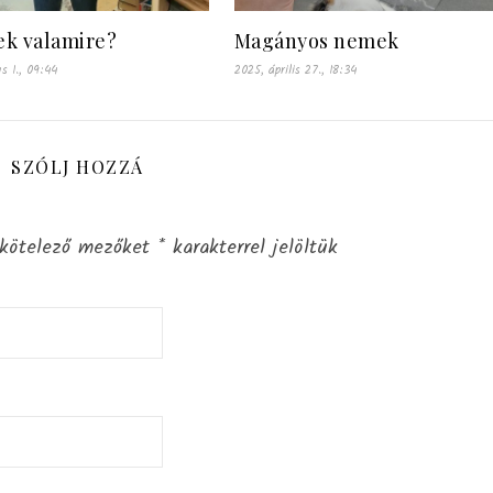
k valamire?
Magányos nemek
us 1., 09:44
2025, április 27., 18:34
SZÓLJ HOZZÁ
kötelező mezőket
*
karakterrel jelöltük