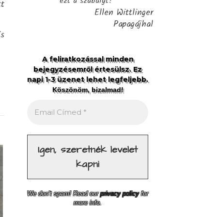
ezt a szabályt?"
tt
Ellen Wittlinger
Papagájhal
is
A feliratkozással minden
bejegyzésemről értesülsz. Ez
napi 1-3 üzenet lehet legfeljebb.
Köszönöm, bizalmad!
We don’t spam! Read our
privacy policy
for
more info.