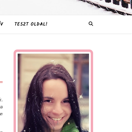
V
TESZT OLDAL!
.
ra
en