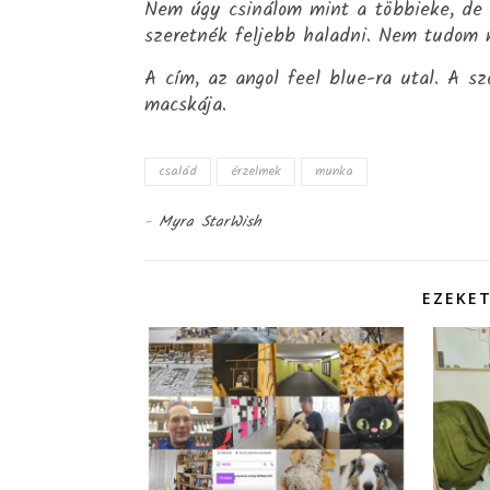
Nem úgy csinálom mint a többieke, de ta
szeretnék feljebb haladni. Nem tudom 
A cím, az angol feel blue-ra utal. A s
macskája.
család
érzelmek
munka
-
Myra StarWish
EZEKET