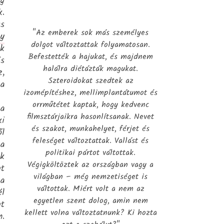
íg
k.
s
"Az emberek sok más személyes
gy
dolgot változtattak folyamatosan.
ek
Befestették a hajukat, és majdnem
is
halálra diétázták magukat.
z,
Szteroidokat szedtek az
 a
izomépítéshez, mellimplantátumot és
orrműtétet kaptak, hogy kedvenc
ja
filmsztárjaikra hasonlítsanak. Nevet
ki
és szakot, munkahelyet, férjet és
ől
feleséget változtattak. Vallást és
 a
politikai pártot váltottak.
ok
Végigköltöztek az országban vagy a
nt
világban – még nemzetiséget is
a
váltottak. Miért volt a nem az
él
egyetlen szent dolog, amin nem
nt
kellett volna változtatnunk? Ki hozta
m.