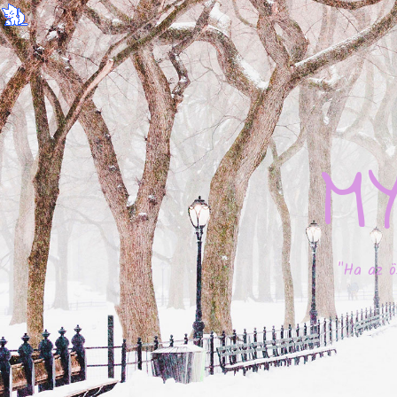
M
"Ha az ö