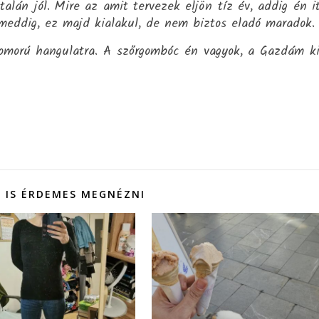
lán jól. Mire az amit tervezek eljön tíz év, addig én i
meddig, ez majd kialakul, de nem biztos eladó maradok.
zomorú hangulatra. A szőrgombóc én vagyok, a Gazdám k
 IS ÉRDEMES MEGNÉZNI