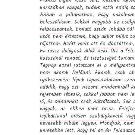
Munka olyan rossz volt. Kezdek rájö
kasszában vagyok, tudom ettől eddig ta
Abban a pillanatban, hogy pakolno
beleszólásom. Sokkal nagyobb az esél
felbosszantok
. Emiatt aztán inkább túl
után nem értettem, hogy akkor miért tud
rájöttem. Azért mert
ott én döntöttem
,
ha rossz dolognak állok neki. Ott a fele
kasszánál rendet, és tisztaságot tartani
Tegnap ezzel jutottam el a mélypontr
nem akarok fejlődni. Akarok, csak 
tyúkszemére lépek tapasztalataim sze
adódik, hogy ezt viszont mindenkiből 
fejemben létezik, sokkal jobban nem l
jó, és mindenkit csak hátráltatok. Sok
vagyok, az ebben pont rossz. Felej
logikátlanul erősen szabálykövető vag
kevesebb hibám legyen. Mondjuk, nem 
keretekbe lett, hogy mi az én feladato