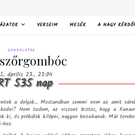
ÁZATOK
VERSEIM
MESÉK
A NAGY KÉRDŐÍ
GONDOLATOK
 szőrgombóc
5, április 23., 23:04
RT 535 nap
ntek a dolgok… Mostanában semmi nem az amit várok
azkodni? Nem tudom, az viszont biztos, hogy a Xanax
k ki, és próbálok kilépni, nagyon bezuhanok. Már tervb
-hoz.
a