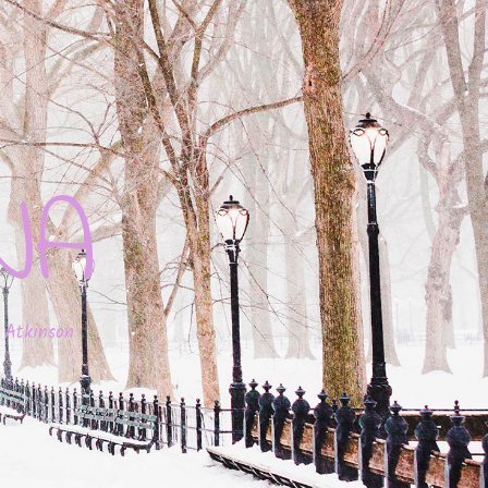
JA
 Atkinson