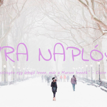
YRA NAPLÓ
sztrogén egy űrhajó lenne, már a Marson lennék." – Claire