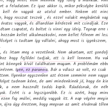
nni, hogy miért nem mennek egy ideig a munkák. Am
rt a feladatom. Ez igaz akkor is, mikor pékségbe kerülö
m kell én vagyok az utolsó ember. Nekem ott ninc
ye, hogy
rosszat teszek , és ezzel valakit megbántok va
 óvatos vagyok, és állandóan kérdezek mit csináljak. Ez
tam csapatot, és boltot is vinni egy ideig. Tegnap erre 
 hozzám kellet alkalmazkodni, nem kellet félnem mi les
lőséget is tudtam így vállalni, ahogy most is igyekszem,
.
a, és írtam meg a vezetőnek. Nem akartam, azt gondol
ahhoz hogy
fejlődni tudjak, ott is kell lennem
. Ha va
rint könnyek kívül találhatom magam. A problémám ebb
kinézem.
Igen, ez paranoia.
Bár a válasz az volt, ez csak
ettem. Ilyenkor egyszerűen azt érzem semmire nem vagy
 dolgot tudnom kéne, de ami mindenkinek jó, hogy én ki
tek, a nem használt tudás kopik. Ráadásnak, én néh
yok.
Ezért is a legszigorúbb. Ez is azért, hogy min
ezen fog múlni, meddig vagyok itt. A nap végére megi
m, újra úgy éreztem, hogy megvan az amit elvárnak tőle