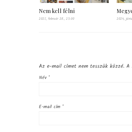
Nem kell félni
Megye
2025, február 28., 23:00
2024, júni
Az e-mail címet nem tesszük közzé.
A 
Név
*
E-mail cím
*