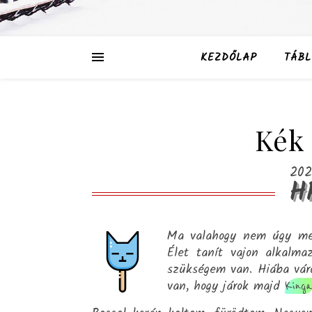
KEZDŐLAP
TÁBL
Kék
202
H
Ma valahogy nem úgy me
Élet tanít vajon alkalm
szükségem van. Hiába váro
van, hogy járok majd
King