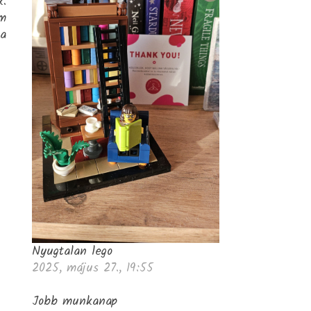
k.
am
 a
Nyugtalan lego
2025, május 27., 19:55
Jobb munkanap