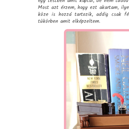
egy testben amit kaptál, de nem tudod 
Most azt érzem, hogy ezt akartam, ilye
köze is hozzá tartozik, addig csak f
tükörben amit elképzeltem.