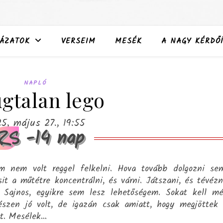
ÁZATOK
VERSEIM
MESÉK
A NAGY KÉRDŐÍ
NAPLÓ
gtalan lego
5, május 27., 19:55
-14 nap
RS
nem volt reggel felkelni. Hova tovább dolgozni se
it a műtétre koncentrálni, és várni. Játszani, és tévézn
i. Sajnos, egyikre sem lesz lehetőségem. Sokat kell m
észen jó volt, de igazán csak amiatt, hogy megjöttek
tt. Mesélek…