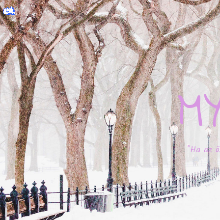
M
"Ha az ö