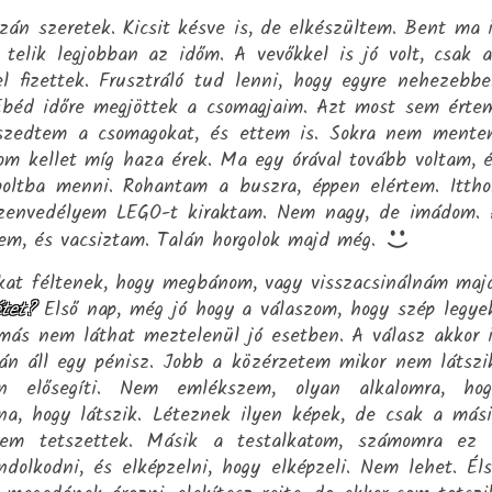
zán szeretek. Kicsit késve is, de elkészültem. Bent ma 
telik legjobban az időm. A vevőkkel is jó volt, csak 
l fizettek. Frusztráló tud lenni, hogy egyre nehezebb
 Ebéd időre megjöttek a csomagjaim. Azt most sem érte
eszedtem a csomagokat, és ettem is. Sokra nem ment
m kellet míg haza érek. Ma egy órával tovább voltam, 
 boltba menni. Rohantam a buszra, éppen elértem. Itth
szenvedélyem LEGO-t kiraktam. Nem nagy, de imádom.
em, és vacsiztam. Talán horgolok majd még.
kat féltenek, hogy megbánom, vagy visszacsinálnám maj
tet?
Első nap, még jó hogy a válaszom, hogy szép legye
más nem láthat meztelenül jó esetben. A válasz akkor 
án áll egy pénisz. Jobb a közérzetem mikor nem látszi
 elősegíti. Nem emlékszem, olyan alkalomra, hog
a, hogy látszik. Léteznek ilyen képek, de csak a más
 nem tetszettek. Másik a testalkatom, számomra ez 
ondolkodni, és elképzelni, hogy elképzeli. Nem lehet. Él