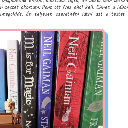
magadénak érezni, alakítasz rajta, de akkor sem tetszi
n testet akartam. Pont ott íves ahol kell. Ehhez a láb
élmegoldás. Én teljesen szeretném látni azt a testet