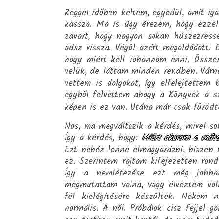
Reggel időben keltem, egyedül, amit iga
kassza. Ma is úgy érezem, hogy ezzel 
zavart, hogy nagyon sokan húszezresse
adsz vissza. Végül azért megoldódott.
hogy miért kell rohannom enni. Össz
velük, de láttam minden rendben. Várno
vettem is dolgokat, így elfelejtettem
egyből felvettem ahogy a Könyvek a 
képen is ez van. Utána már csak fürödt
Nos, ma megváltozik a kérdés, mivel so
Így a kérdés, hogy:
Miért akarom a műté
Ezt nehéz lenne elmagyarázni, hiszen 
ez. Szerintem rajtam kifejezetten rond
Így a nemlétezése ezt még jobban
megmutattam volna, vagy élveztem voln
fél kielégítésére készültek. Nekem
normális. A női. Próbálok cisz fejjel g