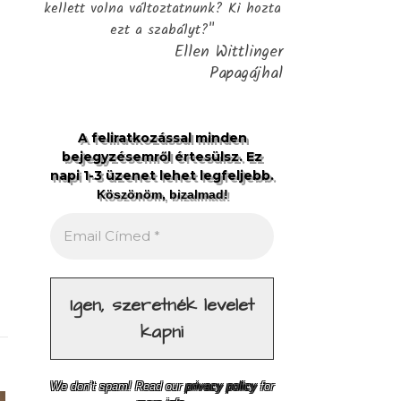
kellett volna változtatnunk? Ki hozta
ezt a szabályt?"
Ellen Wittlinger
Papagájhal
A feliratkozással minden
bejegyzésemről értesülsz. Ez
napi 1-3 üzenet lehet legfeljebb.
Köszönöm, bizalmad!
We don’t spam! Read our
privacy policy
for