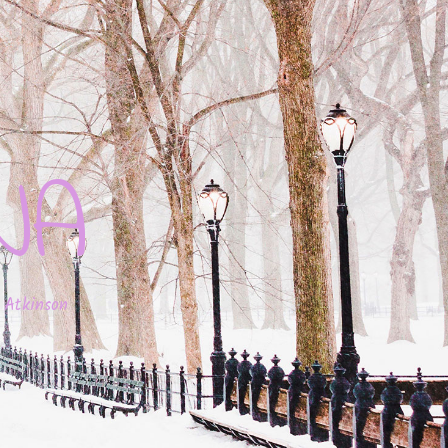
JA
 Atkinson