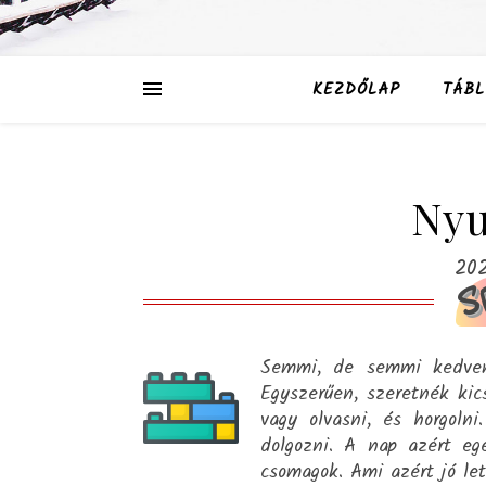
KEZDŐLAP
TÁBL
Nyu
202
S
Semmi, de semmi kedvem 
Egyszerűen, szeretnék kics
vagy olvasni, és horgoln
dolgozni. A nap azért eg
csomagok. Ami azért jó le