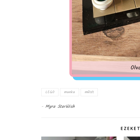
Olv
LEGO
munka
műtét
-
Myra StarWish
EZEKET